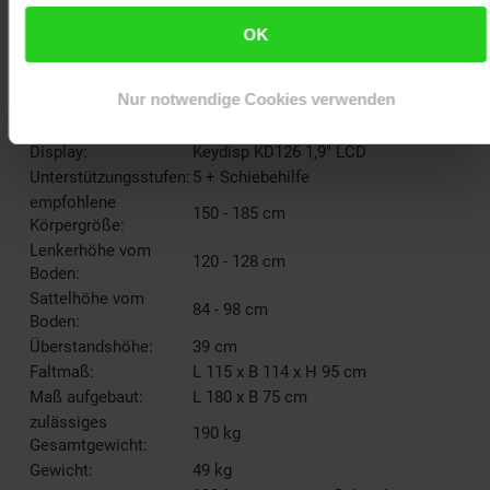
LN Energy Sitzrohrakku, 36 V, 13,5
Ah, 468 Wh, 2,9 kg
OK
15 - 60 km pro Akku, gesamt 45 -
Reichweite:
120 km je nach Zuladung und
Nur notwendige Cookies verwenden
Fahrweise
Ladedauer:
5,5 Stunden pro Akku
Display:
Keydisp KD126 1,9" LCD
Unterstützungsstufen:
5 + Schiebehilfe
empfohlene
150 - 185 cm
Körpergröße:
Lenkerhöhe vom
120 - 128 cm
Boden:
Sattelhöhe vom
84 - 98 cm
Boden:
Überstandshöhe:
39 cm
Faltmaß:
L 115 x B 114 x H 95 cm
Maß aufgebaut:
L 180 x B 75 cm
zulässiges
190 kg
Gesamtgewicht:
Gewicht:
49 kg