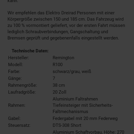
kann.
Wir empfehlen das Elektro Dreirad Personen mit einer
Körpergröße zwischen 150 und 185 cm. Das Fahrzeug wird
zu 100 % vormontiert geliefert, vor der ersten Fahrt müssen
lediglich Schraubverbindungen, Gangschaltung und
Bremsen geprüft und gegebenenfalls eingestellt werden.
Technische Daten:
Hersteller:
Remington
Modell:
R100
Farbe:
schwarz/grau, weiß
Gänge:
7
Rahmengröße:
38 cm
Laufradgröße:
20 Zoll
Aluminium Faltrahmen
Rahmen:
Tiefeinsteiger mit Sicherheits-
Faltmechanismus
Gabel:
Federgabel mit 20 mm Federweg
Steuersatz:
DTS-308 Short
Aluminium Schaftvorbau, Höhe: 270