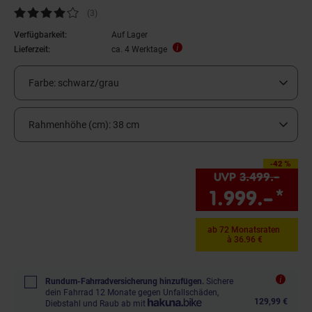
Kundenbewertung: 4 von 5 Sternen
(3
Kundenbewertungen
)
Verfügbarkeit:
Auf Lager
Lieferzeit:
ca. 4 Werktage
Farbe:
schwarz/grau
Rahmenhöhe (cm):
38 cm
-42 %
Sie Sparen 42 Prozent,
UVP
3.499.–
UVP 
1.999.–
*
Sie
ab 72 Monatsraten
à 36.96 €
Rundum-Fahrradversicherung hinzufügen.
Sichere
dein Fahrrad 12 Monate gegen Unfallschäden,
129,99 €
Diebstahl und Raub ab mit