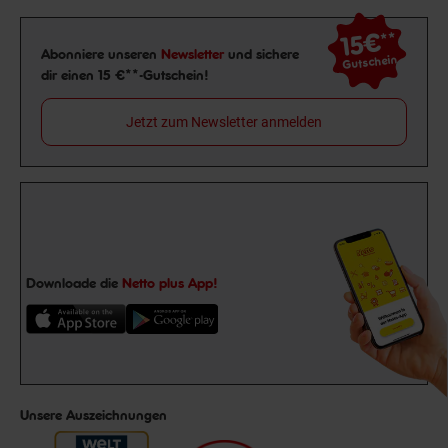
15€
**
Newsletter Anmeldung
Abonniere unseren
Newsletter
und sichere
Gutschein
dir einen 15 €**-Gutschein!
Jetzt zum Newsletter anmelden
Downloade die
Netto plus App!
Unsere Auszeichnungen