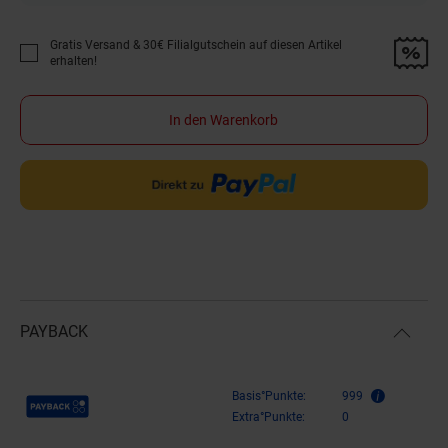
Gratis Versand & 30€ Filialgutschein auf diesen Artikel
Promotion "Gratis Versand &amp; 30€ Filialgutschein auf diesen Artikel 
erhalten!
In den Warenkorb
PAYBACK
Payback Punkte
Basis°Punkte:
999
Extra°Punkte:
0