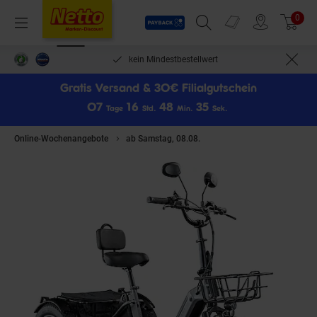
Payback
Prospekte
0
Arti
Menü
Suchfeld einblenden
Filiale finden
Warenkorb
len***
kein Mindestbestellwert
Gratis Versand & 30€ Filialgutschein
0
7
1
6
4
8
3
5
Tage
Std.
Min.
Sek.
Online-Wochenangebote
ab Samstag, 08.08.
Remington R100 E Bike Ele