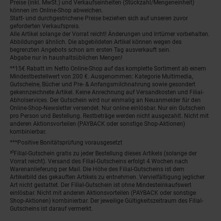
Preise (inkl. MwSt.) und Verkaufseinheiten (Stückzahl/Mengeneinheit)
können im Online-Shop abweichen.
Statt- und durchgestrichene Preise beziehen sich auf unseren zuvor
geforderten Verkaufspreis.
Alle Artikel solange der Vorrat reicht! Änderungen und Irrtümer vorbehalten.
Abbildungen ähnlich. Die abgebildeten Artikel können wegen des
begrenzten Angebots schon am ersten Tag ausverkauft sein.
Abgabe nur in haushaltsüblichen Mengen!
**15€ Rabatt im Netto Online-Shop auf das komplette Sortiment ab einem
Mindestbestellwert von 200 €. Ausgenommen: Kategorie Multimedia,
Gutscheine, Bücher und Pre- & Anfangsmilchnahrung sowie gesondert
gekennzeichnete Artikel. Keine Anrechnung auf Versandkosten und Filial-
Abholservices. Der Gutschein wird nur einmalig an Neuanmelder für den
Online-Shop-Newsletter versendet. Nur online einlösbar. Nur ein Gutschein
pro Person und Bestellung. Restbeträge werden nicht ausgezahlt. Nicht mit
anderen Aktionsvorteilen (PAYBACK oder sonstige Shop-Aktionen)
kombinierbar.
***Positive Bonitätsprüfung vorausgesetzt
²⁰Filial-Gutschein gratis zu jeder Bestellung dieses Artikels (solange der
Vorrat reicht). Versand des Filial-Gutscheins erfolgt 4 Wochen nach
Warenanlieferung per Mail. Die Höhe des Filial-Gutscheins ist dem
Artikelbild des gekauften Artikels zu entnehmen. Vervielfältigung jeglicher
Art nicht gestattet. Der Filial-Gutschein ist ohne Mindesteinkaufswert
einlösbar. Nicht mit anderen Aktionsvorteilen (PAYBACK oder sonstige
Shop-Aktionen) kombinierbar. Der jeweilige Gültigkeitszeitraum des Filial-
Gutscheins ist darauf vermerkt.