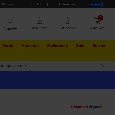
Karriere
Kontakt
Unternehmen
0
Artikel
Mein Konto
Filiale finden
Warenkorb
Prospekte
Mode
Haushalt
Multimedia
Sale
Externer Li
Reisen
chnung bezahlen***