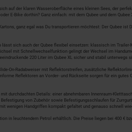
ich auf der klaren Wasseroberfläche eines kleinen Sees, der perfek
 oder E-Bike dorthin? Ganz einfach: mit dem Qubee und dem Qubee
artons, ganz egal was Du transportieren möchtest: Der Qubee ist Dei
b lässt sich auch der Qubee flexibel einsetzen: klassisch im Traile
chsel mit Schnellwechselfunktion gelingt der Wechsel im Handumd
eeindruckende 220 Liter im Qubee XL sicher und stabil unterwegs s
de-On-Radabweiser mit Reflektorstreifen, zusätzliche Reflektorlini
rme Reflektoren an Vorder- und Rückseite sorgen für ein gutes Gefü
 mit durchdachten Details: einer abnehmbaren Innenraum-Kletttasch
Befestigung von Zubehör sowie Befestigungsschlaufen für Zurrgurt
r mit wenigen Handgriffen kompakt gefaltet und genauso schnell wied
on in leuchtendem Petrol erhältlich. Die Preise liegen bei 400 € bz