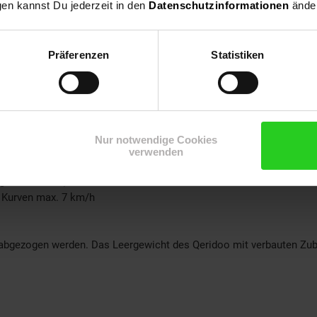
gen kannst Du jederzeit in den
Datenschutzinformationen
änder
Präferenzen
Statistiken
Nur notwendige Cookies
g
verwenden
ng bis 25 km/h)
 Kurven max. 7 km/h
abgezogen werden. Das Leergewicht des Qeridoo mit verbauten Zub