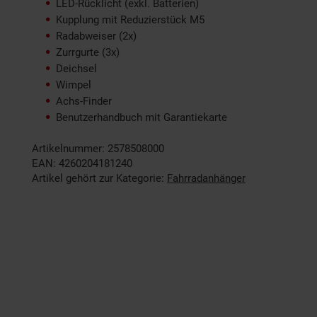
LED-Rücklicht (exkl. Batterien)
Kupplung mit Reduzierstück M5
Radabweiser (2x)
Zurrgurte (3x)
Deichsel
Wimpel
Achs-Finder
Benutzerhandbuch mit Garantiekarte
Artikelnummer: 2578508000
EAN: 4260204181240
Artikel gehört zur Kategorie:
Fahrradanhänger
Fußzeile