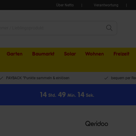
Über Netto
Verantwortung
Garten
Baumarkt
Solar
Wohnen
Freizeit
PAYBACK °Punkte sammeln & einlösen
bequem per Re
1
4
4
9
1
3
Std.
Min.
Sek.