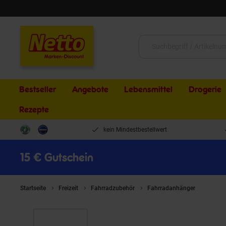
Schließen
Suche:
Bestseller
Angebote
Lebensmittel
Drogerie
Rezepte
kein Mindestbestellwert
15 € Gutschein
Startseite
Freizeit
Fahrradzubehör
Fahrradanhänger
Qubee