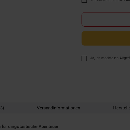
15€ Rabatt auf diesen Arti
Promotion "15€ Rabatt au
Ja, ich möchte ein Altger
3)
Versandinformationen
Herstell
n für cargotastische Abenteuer