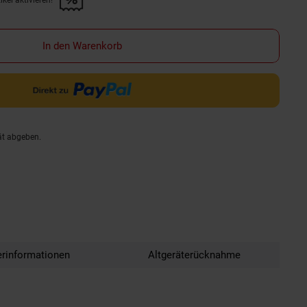
kel aktivieren!
f diesen Artikel aktivieren!" anwenden
In den Warenkorb
ät abgeben.
erinformationen
Altgeräterücknahme