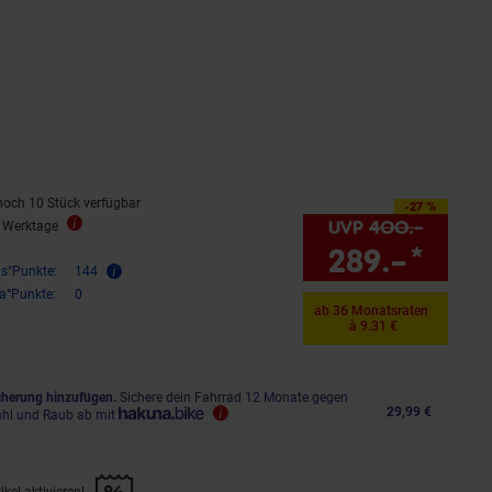
rnen
ewertungen
noch 10 Stück verfügbar
-27 %
Sie Sparen 27 Prozent,
UVP
400.–
UVP : 
3 Werktage
289.–
*
Sie 
is°Punkte:
144
ra°Punkte:
0
ab 36 Monatsraten
à 9.31 €
herung hinzufügen.
Sichere dein Fahrrad 12 Monate gegen
29,99 €
ahl und Raub ab mit