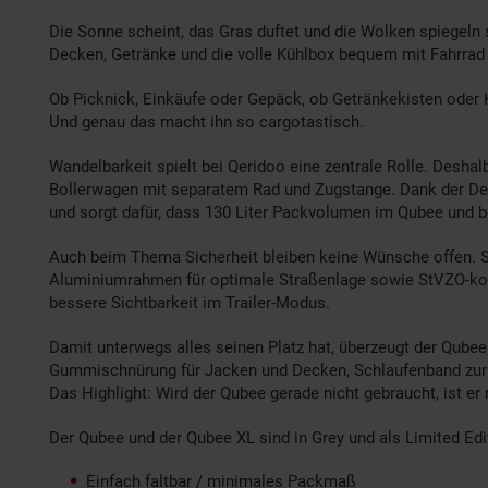
Die Sonne scheint, das Gras duftet und die Wolken spiegeln s
Decken, Getränke und die volle Kühlbox bequem mit Fahrrad
Ob Picknick, Einkäufe oder Gepäck, ob Getränkekisten oder K
Und genau das macht ihn so cargotastisch.
Wandelbarkeit spielt bei Qeridoo eine zentrale Rolle. Deshal
Bollerwagen mit separatem Rad und Zugstange. Dank der Dei
und sorgt dafür, dass 130 Liter Packvolumen im Qubee und b
Auch beim Thema Sicherheit bleiben keine Wünsche offen. Sli
Aluminiumrahmen für optimale Straßenlage sowie StVZO-konfo
bessere Sichtbarkeit im Trailer-Modus.
Damit unterwegs alles seinen Platz hat, überzeugt der Qubee
Gummischnürung für Jacken und Decken, Schlaufenband zur 
Das Highlight: Wird der Qubee gerade nicht gebraucht, ist e
Der Qubee und der Qubee XL sind in Grey und als Limited Editi
Einfach faltbar / minimales Packmaß