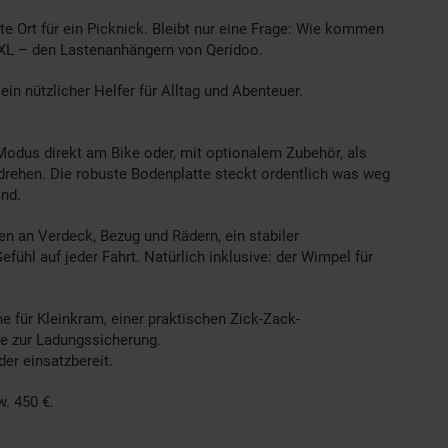
te Ort für ein Picknick. Bleibt nur eine Frage: Wie kommen
 XL – den Lastenanhängern von Qeridoo.
n nützlicher Helfer für Alltag und Abenteuer.
r-Modus direkt am Bike oder, mit optionalem Zubehör, als
rehen. Die robuste Bodenplatte steckt ordentlich was weg
ind.
en an Verdeck, Bezug und Rädern, ein stabiler
hl auf jeder Fahrt. Natürlich inklusive: der Wimpel für
e für Kleinkram, einer praktischen Zick-Zack-
e zur Ladungssicherung.
er einsatzbereit.
w. 450 €.