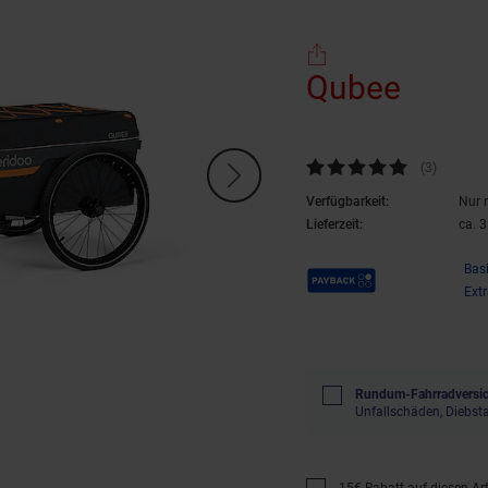
Qubee
Kundenbewertung: 5 von 5 Ste
(3
Kundenb
)
Verfügbarkeit:
Nur 
Lieferzeit:
ca. 
Payback Punkte
Bas
Ext
Rundum-Fahrradversic
Unfallschäden, Diebst