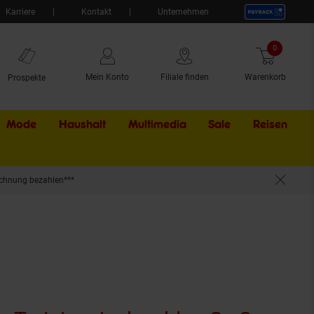
Karriere
Kontakt
Unternehmen
0
Artikel
Mein Konto
Filiale finden
Warenkorb
Prospekte
Mode
Haushalt
Multimedia
Sale
Externer Li
Reisen
chnung bezahlen***