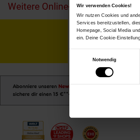
Weitere Online-Angebote
Wir verwenden Cookies!
Wir nutzen Cookies und ander
Services bereitzustellen, di
Netto Reisen
TV-
Homepage, Social Media und P
ein. Deine Cookie-Einstellun
Einwilligungsauswahl
Notwendig
Abonniere unseren
Newsletter
und
Jetzt zu
sichere dir einen 15 €**-Gutschein!
Newsletter Anmeldung