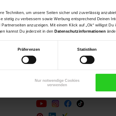
e Techniken, um unsere Seiten sicher und zuverlässig anzubiet
ese stetig zu verbessern sowie Werbung entsprechend Deinen In
Shop
Weinwelt
Rezeptwelt
Net
artnerseiten anzuzeigen. Mit einem Klick auf „Ok“ willigst Du
gen kannst Du jederzeit in den
Datenschutzinformationen
änder
Präferenzen
Statistiken
15€
**
m Newsletter anmelden
Gutschein
Nur notwendige Cookies
verwenden
Folge
uns
auf