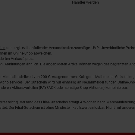
Händler werden
ten
und zzgl. evtl. anfallender Versandkostenzuschläge. UVP: Unverbindliche Preis
önnen im Online-Shop abweichen.
derten Verkaufspreis.
lten. Abbildungen ähnlich. Die abgebildeten Artikel können wegen des begrenzten A
em Mindestbestellwert von 200 €. Ausgenommen: Kategorie Multimedia, Gutscheine
Abholservices. Der Gutschein wird nur einmalig an Neuanmelder für den Online-Shop
anderen Aktionsvorteilen (PAYBACK oder sonstige Shop-Aktionen) kombinierbar.
 Vorrat reicht). Versand des Filial-Gutscheins erfolgt 4 Wochen nach Warenanlieferung
stattet. Der Filial-Gutschein ist ohne Mindesteinkaufswert einlösbar. Nicht mit and
.