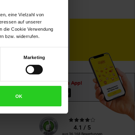
en, eine Vielzahl von
teressen auf unserer
toKOM
Karriere
 in die Cookie Verwendung
n bzw. widerrufen.
Marketing
Downloade die
Netto plus App!
OK
Unsere
Durchschnittliche
Kundenbewertungen
Bewertungen
4.1 / 5
aus 36.168 Bewertungen