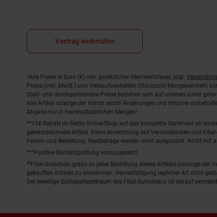
Vertrag widerrufen
Fußnoten
*Alle Preise in Euro (€) inkl. gesetzlicher Mehrwertsteuer, zzgl.
Versandkos
Preise (inkl. MwSt.) und Verkaufseinheiten (Stückzahl/Mengeneinheit) k
Statt- und durchgestrichene Preise beziehen sich auf unseren zuvor gefor
Alle Artikel solange der Vorrat reicht! Änderungen und Irrtümer vorbeha
Abgabe nur in haushaltsüblichen Mengen!
**15€ Rabatt im Netto Online-Shop auf das komplette Sortiment ab ein
gekennzeichnete Artikel. Keine Anrechnung auf Versandkosten und Filial-
Person und Bestellung. Restbeträge werden nicht ausgezahlt. Nicht mit 
***Positive Bonitätsprüfung vorausgesetzt
²⁰Filial-Gutschein gratis zu jeder Bestellung dieses Artikels (solange der
gekauften Artikels zu entnehmen. Vervielfältigung jeglicher Art nicht ge
Der jeweilige Gültigkeitszeitraum des Filial-Gutscheins ist darauf vermerkt