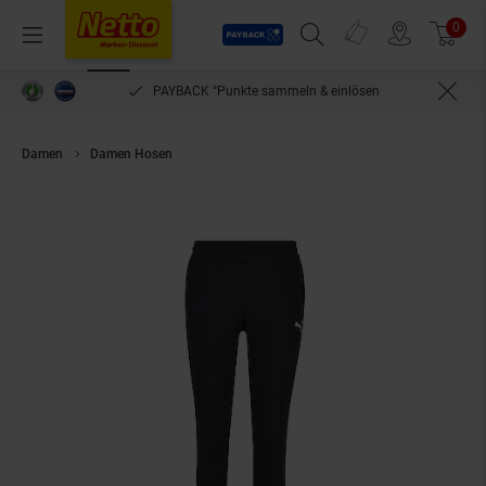
Payback
Prospekte
0
Arti
Menü
Suchfeld einblenden
Filiale finden
Warenkorb
PAYBACK °Punkte sammeln & einlösen
Damen
Damen Hosen
Puma Damen Sweathose S