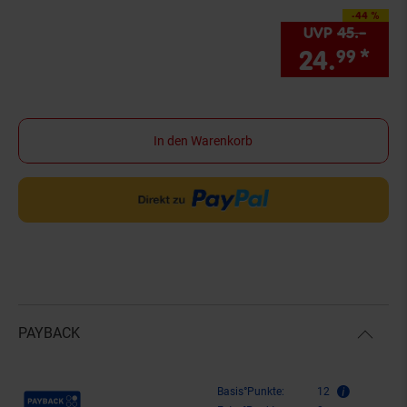
-44 %
Sie Sparen 44 Proze
UVP
45.–
UVP 
24.
*
Sie
99
In den Warenkorb
PAYBACK
Payback Punkte
Basis°Punkte:
12