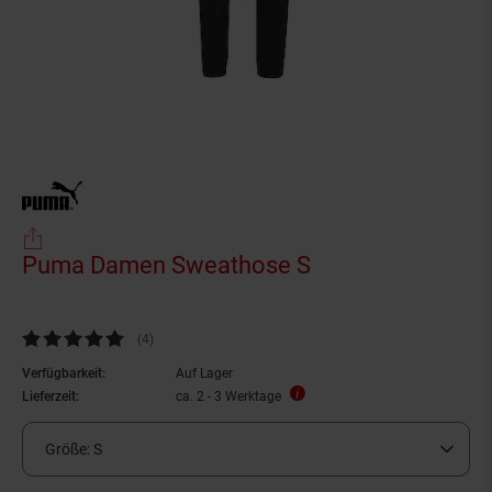
Puma Damen Sweathose S
Kundenbewertung: 5 von 5 Sternen
(4
Kundenbewertungen
)
Verfügbarkeit:
Auf Lager
Lieferzeit:
ca. 2 - 3 Werktage
Größe:
S