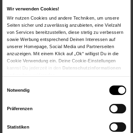
Wir verwenden Cookies!
Wir nutzen Cookies und andere Techniken, um unsere
Herstellerinformationen
Seiten sicher und zuverlässig anzubieten, eine Vielzahl
von Services bereitzustellen, diese stetig zu verbessern
sowie Werbung entsprechend Deinen Interessen auf
unserer Homepage, Social Media und Partnerseiten
Fußzeile
Weitere Online-Angebote
anzuzeigen. Mit einem Klick auf „Ok“ willigst Du in die
Cookie Verwendung ein. Deine Cookie-Einstellungen
kannst Du jederzeit in den
Datenschutzinformationen
Netto Reisen
TV-Shop
Weinwelt
ändern bzw. widerrufen.
Einwilligungsauswahl
Notwendig
Präferenzen
Rezeptwelt
NettoKOM
Karriere
Statistiken