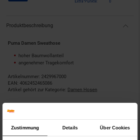
Extra°Punkte:
0
Produktbeschreibung
Puma Damen Sweathose
hoher Baumwollanteil
angenehmer Tragekomfort
Artikelnummer: 2429967000
EAN: 4062452465086
Artikel gehört zur Kategorie:
Damen Hosen
Bewertungen
Zustimmung
Details
Über Cookies
Versandinformationen