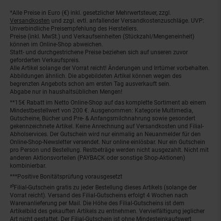
*Alle Preise in Euro (€) inkl. gesetzlicher Mehrwertsteuer, zzgl.
Fußnoten
Versandkosten
und zzgl. evtl. anfallender Versandkostenzuschläge. UVP:
Unverbindliche Preisempfehlung des Herstellers.
Preise (inkl. MwSt.) und Verkaufseinheiten (Stückzahl/Mengeneinheit)
können im Online-Shop abweichen.
Statt- und durchgestrichene Preise beziehen sich auf unseren zuvor
geforderten Verkaufspreis.
Alle Artikel solange der Vorrat reicht! Änderungen und Irrtümer vorbehalten.
Abbildungen ähnlich. Die abgebildeten Artikel können wegen des
begrenzten Angebots schon am ersten Tag ausverkauft sein.
Abgabe nur in haushaltsüblichen Mengen!
**15€ Rabatt im Netto Online-Shop auf das komplette Sortiment ab einem
Mindestbestellwert von 200 €. Ausgenommen: Kategorie Multimedia,
Gutscheine, Bücher und Pre- & Anfangsmilchnahrung sowie gesondert
gekennzeichnete Artikel. Keine Anrechnung auf Versandkosten und Filial-
Abholservices. Der Gutschein wird nur einmalig an Neuanmelder für den
Online-Shop-Newsletter versendet. Nur online einlösbar. Nur ein Gutschein
pro Person und Bestellung. Restbeträge werden nicht ausgezahlt. Nicht mit
anderen Aktionsvorteilen (PAYBACK oder sonstige Shop-Aktionen)
kombinierbar.
***Positive Bonitätsprüfung vorausgesetzt
²⁰Filial-Gutschein gratis zu jeder Bestellung dieses Artikels (solange der
Vorrat reicht). Versand des Filial-Gutscheins erfolgt 4 Wochen nach
Warenanlieferung per Mail. Die Höhe des Filial-Gutscheins ist dem
Artikelbild des gekauften Artikels zu entnehmen. Vervielfältigung jeglicher
Art nicht gestattet. Der Filial-Gutschein ist ohne Mindesteinkaufswert