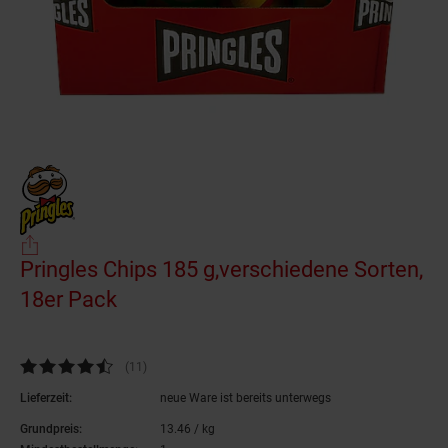
Pringles Chips 185 g,verschiedene Sorten,
18er Pack
(Produkt aktuell ausverkauft)
Kundenbewertung: 4,36 von 5 Sternen
(11
Kundenbewertungen
)
Lieferzeit:
neue Ware ist bereits unterwegs
Grundpreis:
13.
46
/ kg
13,
46
€ pro Kilogramm