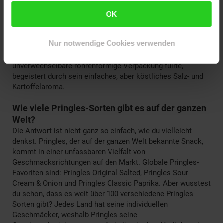
bis heute von Pringles-Fans weltweit geliebt. Unverändert
im Geschmack seit mehr als einem halben Jahrhundert,
OK
sind die Pringles Original nach wie vor die erste Wahl für
viele Verbraucher. Sie ist der Standard, an dem sich alle
Nur notwendige Cookies verwenden
anderen Pringles-Sorten, von Sour Cream und Onion bis zu
Pizza, messen müssen. Der Geschmack, der als Erster die
unverwechselbare röhrenförmige Verpackung füllte,
begeistert durch sein einfaches, aber köstliches Salz- und
Kartoffelaroma.
Wie viele Pringles-Sorten gibt es auf der ganzen
Welt?
Die Antwort ist nicht ganz so einfach, wie du vielleicht
denkst. Pringles, der auf der ganzen Welt bekannte Snack,
kommt in einer unfassbaren Vielfalt von
Geschmacksrichtungen auf den Markt. Globale Pringles-
Favoriten sind: Pringles Original Salted, Pringles Sour
Cream & Onion und Pringles Classic Paprika. Aber wusstest
du schon, dass es weit über 100 verschiedene Pringles
Sorten gibt? Jedes Land hat seine individuellen
Geschmäcker, weshalb Pringles seine