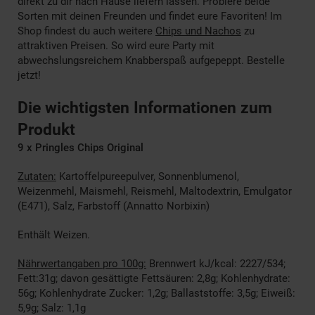
direkt zu dir nach Hause liefern lassen. Probiere beide
Sorten mit deinen Freunden und findet eure Favoriten! Im
Shop findest du auch weitere
Chips und Nachos
zu
attraktiven Preisen. So wird eure Party mit
abwechslungsreichem Knabberspaß aufgepeppt. Bestelle
jetzt!
Die wichtigsten Informationen zum
Produkt
9 x Pringles Chips Original
Zutaten:
Kartoffelpureepulver, Sonnenblumenol,
Weizenmehl, Maismehl, Reismehl, Maltodextrin, Emulgator
(E471), Salz, Farbstoff (Annatto Norbixin)
Enthält Weizen.
Nährwertangaben pro 100g:
Brennwert kJ/kcal: 2227/534;
Fett:31g; davon gesättigte Fettsäuren: 2,8g; Kohlenhydrate:
56g; Kohlenhydrate Zucker: 1,2g; Ballaststoffe: 3,5g; Eiweiß:
5,9g; Salz: 1,1g