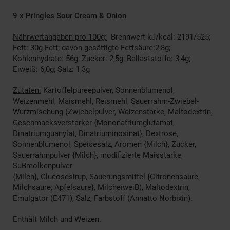
9 x Pringles Sour Cream & Onion
Nährwertangaben pro 100g:
Brennwert kJ/kcal: 2191/525;
Fett: 30g Fett; davon gesättigte Fettsäure:2,8g;
Kohlenhydrate: 56g; Zucker: 2,5g; Ballaststoffe: 3,4g;
Eiweiß: 6,0g; Salz: 1,3g
Zutaten:
Kartoffelpureepulver, Sonnenblumenol,
Weizenmehl, Maismehl, Reismehl, Sauerrahm-Zwiebel-
Wurzmischung (Zwiebelpulver, Weizenstarke, Maltodextrin,
Geschmacksverstarker {Mononatriumglutamat,
Dinatriumguanylat, Dinatriuminosinat}, Dextrose,
Sonnenblumenol, Speisesalz, Aromen {Milch}, Zucker,
Sauerrahmpulver {Milch}, modifizierte Maisstarke,
SuBmolkenpulver
{Milch}, Glucosesirup, Sauerungsmittel {Citronensaure,
Milchsaure, Apfelsaure}, MilcheiweiB), Maltodextrin,
Emulgator (E471), Salz, Farbstoff (Annatto Norbixin).
Enthält Milch und Weizen.