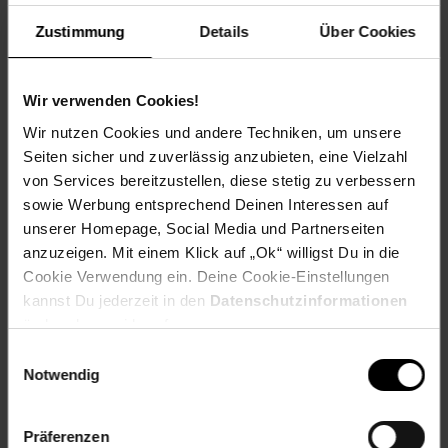
Zustimmung
Details
Über Cookies
Altgeräterücknahme
Wir verwenden Cookies!
Wir nutzen Cookies und andere Techniken, um unsere
Fußzeile
Weitere Online-Angebote
Seiten sicher und zuverlässig anzubieten, eine Vielzahl
von Services bereitzustellen, diese stetig zu verbessern
Netto Reisen
TV-Shop
Weinwelt
sowie Werbung entsprechend Deinen Interessen auf
unserer Homepage, Social Media und Partnerseiten
anzuzeigen. Mit einem Klick auf „Ok“ willigst Du in die
Cookie Verwendung ein. Deine Cookie-Einstellungen
kannst Du jederzeit in den
Datenschutzinformationen
ändern bzw. widerrufen.
Rezeptwelt
NettoKOM
Karriere
Einwilligungsauswahl
Notwendig
Präferenzen