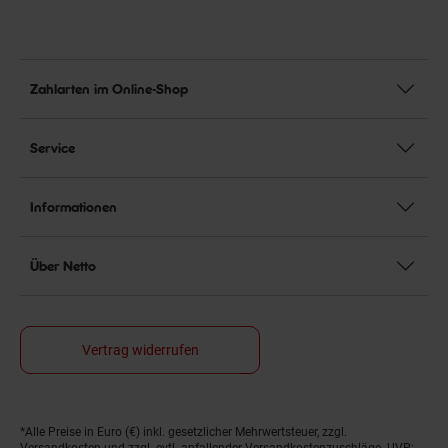
Zahlarten im Online-Shop
Service
Informationen
Über Netto
Vertrag widerrufen
*Alle Preise in Euro (€) inkl. gesetzlicher Mehrwertsteuer, zzgl.
Fußnoten
Versandkosten
und zzgl. evtl. anfallender Versandkostenzuschläge. UVP: