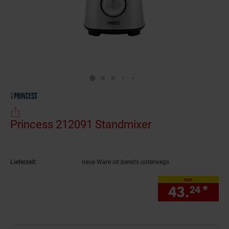
Princess 212091 Standmixer
(Produkt aktuel
Lieferzeit:
neue Ware ist bereits unterwegs
nur
43.
*
nur
24