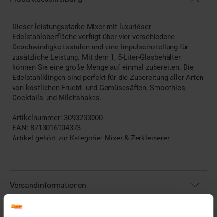
Dieser leistungsstarke Mixer mit luxuriöser
Edelstahloberfläche verfügt über vier verschiedene
Geschwindigkeitsstufen und eine Impulseinstellung für
zusätzliche Leistung. Mit dem 1, 5-Liter-Glasbehälter
können Sie eine große Menge auf einmal zubereiten. Die
Edelstahlklingen sind perfekt für die Zubereitung aller Arten
von köstlichen Frucht- und Gemüsesäften, Smoothies,
Cocktails und Milchshakes.
Artikelnummer: 3093233000
EAN: 8713016104373
Artikel gehört zur Kategorie:
Mixer & Zerkleinerer
Versandinformationen
Herstellerinformationen