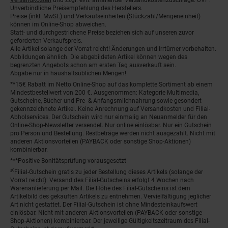
Unverbindliche Preisempfehlung des Herstellers.
Preise (inkl. MwSt.) und Verkaufseinheiten (Stückzahl/Mengeneinheit)
können im Online-Shop abweichen.
Statt- und durchgestrichene Preise beziehen sich auf unseren zuvor
geforderten Verkaufspreis.
Alle Artikel solange der Vorrat reicht! Änderungen und Irrtümer vorbehalten.
Abbildungen ähnlich. Die abgebildeten Artikel können wegen des
begrenzten Angebots schon am ersten Tag ausverkauft sein.
Abgabe nur in haushaltsüblichen Mengen!
**15€ Rabatt im Netto Online-Shop auf das komplette Sortiment ab einem
Mindestbestellwert von 200 €. Ausgenommen: Kategorie Multimedia,
Gutscheine, Bücher und Pre- & Anfangsmilchnahrung sowie gesondert
gekennzeichnete Artikel. Keine Anrechnung auf Versandkosten und Filial-
Abholservices. Der Gutschein wird nur einmalig an Neuanmelder für den
Online-Shop-Newsletter versendet. Nur online einlösbar. Nur ein Gutschein
pro Person und Bestellung. Restbeträge werden nicht ausgezahlt. Nicht mit
anderen Aktionsvorteilen (PAYBACK oder sonstige Shop-Aktionen)
kombinierbar.
***Positive Bonitätsprüfung vorausgesetzt
²⁰Filial-Gutschein gratis zu jeder Bestellung dieses Artikels (solange der
Vorrat reicht). Versand des Filial-Gutscheins erfolgt 4 Wochen nach
Warenanlieferung per Mail. Die Höhe des Filial-Gutscheins ist dem
Artikelbild des gekauften Artikels zu entnehmen. Vervielfältigung jeglicher
Art nicht gestattet. Der Filial-Gutschein ist ohne Mindesteinkaufswert
einlösbar. Nicht mit anderen Aktionsvorteilen (PAYBACK oder sonstige
Shop-Aktionen) kombinierbar. Der jeweilige Gültigkeitszeitraum des Filial-