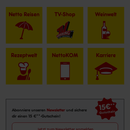
Netto Reisen
TV-Shop
Weinwelt
Rezeptwelt
NettoKOM
Karriere
15€
**
Newsletter Anmeldung
Abonniere unseren
Newsletter
und sichere
Gutschein
dir einen 15 €**-Gutschein!
Jetzt zum Newsletter anmelden