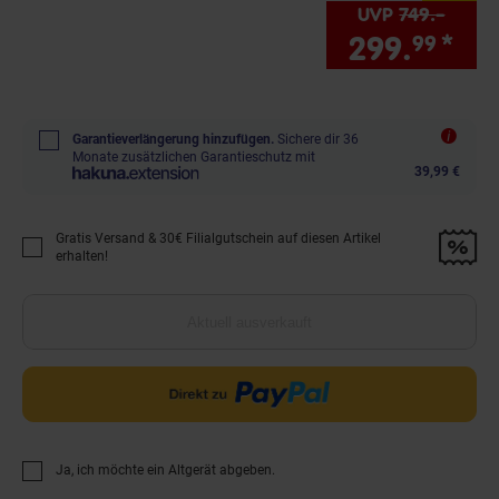
UVP
749.–
UVP :
299.
*
Sie
99
Garantieverlängerung hinzufügen.
Sichere dir 36
Monate zusätzlichen Garantieschutz mit
39,99 €
Gratis Versand & 30€ Filialgutschein auf diesen Artikel
Promotion "Gratis Versand &amp; 30€ Filialgutschein auf diesen Artikel 
erhalten!
Aktuell ausverkauft
Ja, ich möchte ein Altgerät abgeben.