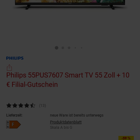
Philips 55PUS7607 Smart TV 55 Zoll + 10
€ Filial-Gutschein
(Produkt aktuell ausverkauf
Kundenbewertung: 4,38 von 5 Sternen
(13
Kundenbewertungen
)
Lieferzeit:
neue Ware ist bereits unterwegs
Produktdatenblatt
Energieeffizienzklasse F auf Skala A bis G
Skala A bis G
-59 %
Sie Sparen 59 Prozent,