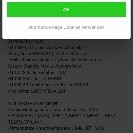
• Anzahl der USB-Anschlüsse: 2
OK
• Kabellose Verbindung: WiFi 802.11n, 2 x 2,
Einzelband
• Weitere Anschlüsse: Satellitenanschluss, Common
Nur notwendige Cookies verwenden
Interface Plus (CI+), Digitaler Audio-Ausgang
(optisch), Ethernet-LAN RJ-45, Kopfhörerausgang,
Service-Anschluss
• HDMI-Funktionen: Audio-Rückkanal, 4K
• EasyLink (HDMI-CEC): Weiterleitung der
Fernbedienungssignale, System-Audiosteuerung,
System Standby-Modus, System-Start
• HDCP 2.3: Ja, auf allen HDMI
• HDMI ARC: Ja, auf HDMI1
• HDMI 2.1-Funktionen: eARC auf HDMI 1,
Unterstützt eARC/VRR/ALLM
Multimedia-Anwendungen
• Videowiedergabeformate: Dateien: AVI, MKV,
H.264/MPEG-4 (AVC), MPEG-1, MPEG-2, MPEG 4, HEVC
(H.265), VP9, AV1
• Unterstützte Untertitelformate: .SMI, .SRT, .SUB,