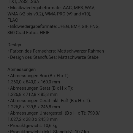
.TXT, .ASS, .SSA
• Musikwiedergabeformate: AAC, MP3, WAV,
WMA (v2 bis v9.2), WMA-PRO (v9 und v10),
FLAC
• Bildwiedergabeformate: JPEG, BMP, GIF, PNG,
360-Grad-Fotos, HEIF
Design
• Farben des Fernsehers: Mattschwarzer Rahmen
• Design des Standfußes: Mattschwarze Stäbe
Abmessungen
• Abmessungen Box (B x H x T):
1.360,0 x 840,0 x 160,0 mm
• Abmessungen Gerät (B x H x T):
1.226,8 x 712,8 x 85,3 mm
• Abmessungen Gerät inkl. Fuß (B x H x T):
1.226,8 x 739,8 x 246,8 mm
• Abmessungen Untergestell (B x H x T): 790,0/
1.027,2 x 28,0 x 245,3 mm
• Produktgewicht: 10,6 kg
• Produktgewicht (inkl. Standfuß): 10,7 kg