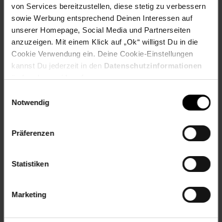
• Videotext: 1.000 Seiten Hypertext
von Services bereitzustellen, diese stetig zu verbessern
• HEVC-Unterstützung
sowie Werbung entsprechend Deinen Interessen auf
unserer Homepage, Social Media und Partnerseiten
Power
anzuzeigen. Mit einem Klick auf „Ok“ willigst Du in die
• Netzstrom: AC: 220 bis 240 V, 50/60 Hz
• Standby-Stromverbrauch: < 0,3 W
Cookie Verwendung ein. Deine Cookie-Einstellungen
• Energiesparfunktionen: Sleep-Timer,
kannst Du jederzeit in den
Datenschutzinformationen
Bildabschaltung (bei Radiobetrieb), Eco-Modus,
ändern bzw. widerrufen.
Lichtsensor
Einwilligungsauswahl
• Stromverbrauch (ausgeschaltet): N/V
Notwendig
Ton
• Ausgangsleistung (RMS): 20 W
Präferenzen
• Verbesserung der Soundqualität: KI-Sound, Clear
Dialogue, Dolby Atmos, NIGHT MODE
(Nachtbetrieb), Dolby-Bassverstärkung, KI Equalizer, Dolby-
Statistiken
Lautstärkeregler
• Lautsprecherkonfiguration: 2 x 10 W Full-Range
Lautsprecher
Marketing
Anschlüsse
• Anzahl HDMI-Anschlüsse: 3