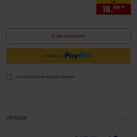
nur
18.
*
nur
99
In den Warenkorb
Ja, ich möchte ein Altgerät abgeben.
PAYBACK