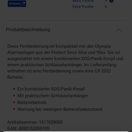
Payback Punkte
Basis°Punkte:
9
Extra°Punkte:
0
Produktbeschreibung
Diese Fernbedienung ist kompatibel mit den Olympia
Alarmanlagen aus der Protect Serie 60xx und 90xx. Sie ist
ausgestattet mit einem kombinierten SOS/Panik-Knopf und
einem praktischen Schlüsselanhänger. Im Lieferumfang
enthalten ist eine Fernbedienung sowie eine CR 2032
Batterie.
Ein kombinierter SOS/Panik-Knopf
Mit praktischem Schlüsselanhänger
Batteriebetrieb
Warnung bei niedrigem Batterieladezustand
Artikelnummer: 1517659000
EAN: 4030152059195