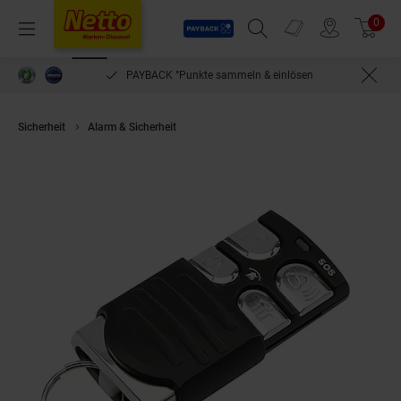
Payback
Prospekte
0
Arti
Menü
Suchfeld einblenden
Filiale finden
Warenkorb
PAYBACK °Punkte sammeln & einlösen
Sicherheit
Alarm & Sicherheit
OLYMPIA Protect Fernbedienung für Olym