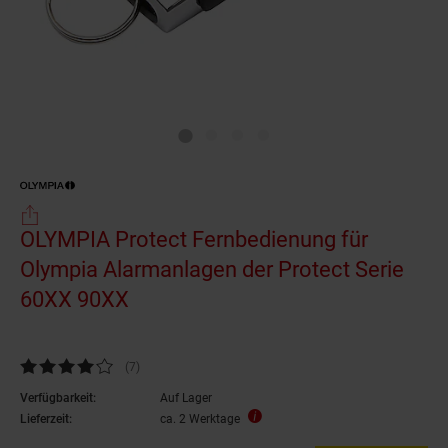
OLYMPIA Protect Fernbedienung für
Olympia Alarmanlagen der Protect Serie
60XX 90XX
Kundenbewertung: 4,14 von 5 Sternen
(7
Kundenbewertungen
)
Verfügbarkeit:
Auf Lager
Lieferzeit:
ca. 2 Werktage