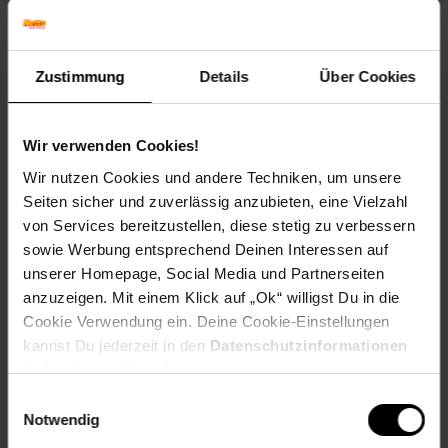
Artikel gehört zur Kategorie:
Alarm & Sicherheit
Zustimmung
Details
Über Cookies
Bewertungen
Wir verwenden Cookies!
Versandinformationen
Wir nutzen Cookies und andere Techniken, um unsere
Seiten sicher und zuverlässig anzubieten, eine Vielzahl
von Services bereitzustellen, diese stetig zu verbessern
Herstellerinformationen
sowie Werbung entsprechend Deinen Interessen auf
unserer Homepage, Social Media und Partnerseiten
Altgeräterücknahme
anzuzeigen. Mit einem Klick auf „Ok“ willigst Du in die
Cookie Verwendung ein. Deine Cookie-Einstellungen
kannst Du jederzeit in den
Datenschutzinformationen
ändern bzw. widerrufen.
Einwilligungsauswahl
Fußzeile
Weitere Online-Angebote
Notwendig