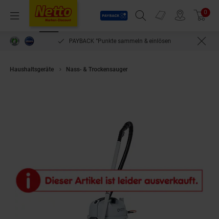
Payback
Prospekte
0
Arti
Menü
Suchfeld einblenden
Filiale finden
Warenkorb
PAYBACK °Punkte sammeln & einlösen
Haushaltsgeräte
Nass- & Trockensauger
Nilfisk Gewerbesauger VP300