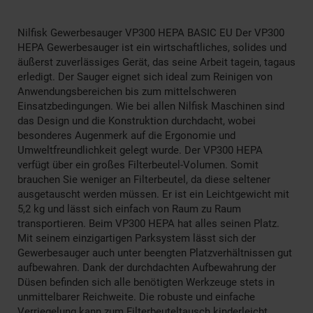
Nilfisk Gewerbesauger VP300 HEPA BASIC EU Der VP300
HEPA Gewerbesauger ist ein wirtschaftliches, solides und
äußerst zuverlässiges Gerät, das seine Arbeit tagein, tagaus
erledigt. Der Sauger eignet sich ideal zum Reinigen von
Anwendungsbereichen bis zum mittelschweren
Einsatzbedingungen. Wie bei allen Nilfisk Maschinen sind
das Design und die Konstruktion durchdacht, wobei
besonderes Augenmerk auf die Ergonomie und
Umweltfreundlichkeit gelegt wurde. Der VP300 HEPA
verfügt über ein großes Filterbeutel-Volumen. Somit
brauchen Sie weniger an Filterbeutel, da diese seltener
ausgetauscht werden müssen. Er ist ein Leichtgewicht mit
5,2 kg und lässt sich einfach von Raum zu Raum
transportieren. Beim VP300 HEPA hat alles seinen Platz.
Mit seinem einzigartigen Parksystem lässt sich der
Gewerbesauger auch unter beengten Platzverhältnissen gut
aufbewahren. Dank der durchdachten Aufbewahrung der
Düsen befinden sich alle benötigten Werkzeuge stets in
unmittelbarer Reichweite. Die robuste und einfache
Verriegelung kann zum Filterbeuteltausch kinderleicht