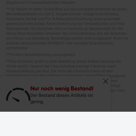
**15€ Rabatt im Netto Online-Shop auf das komplette Sortiment ab einem
Mindestbestellwert von 200 €. Ausgenommen: Kategorie Multimedia,
Gutscheine, Bücher und Pre- & Anfangsmilchnahrung sowie gesondert
gekennzeichnete Artikel. Keine Anrechnung auf Versandkosten und Filial-
Abholservices. Der Gutschein wird nur einmalig an Neuanmelder für den
Online-Shop-Newsletter versendet. Nur online einlösbar. Nur ein Gutschein
pro Person und Bestellung. Restbeträge werden nicht ausgezahlt. Nicht mit
anderen Aktionsvorteilen (PAYBACK oder sonstige Shop-Aktionen)
kombinierbar.
***Positive Bonitätsprüfung vorausgesetzt
²⁰Filial-Gutschein gratis zu jeder Bestellung dieses Artikels (solange der
Vorrat reicht). Versand des Filial-Gutscheins erfolgt 4 Wochen nach
Warenanlieferung per Mail. Die Höhe des Filial-Gutscheins ist dem
Artikelbild des gekauften Artikels zu entnehmen. Vervielfältigung jeglicher
Art nicht gestattet. Der Filial-Gutschein ist ohne Mindesteinkaufswert
einlösbar. Nicht mit anderen Aktionsvorteilen (PAYBACK oder sonstige
Fenster schliess
Shop-Aktionen) kombinierbar. Der jeweilige Gültigkeitszeitraum des Filial-
Nur noch wenig Bestand!
Gutscheins ist darauf vermerkt.
Der Bestand dieses Artikels ist
gering.
© Netto Marken-Discount Stiftung & Co. KG |
Kontakt
|
Datenschutz
|
Impressum