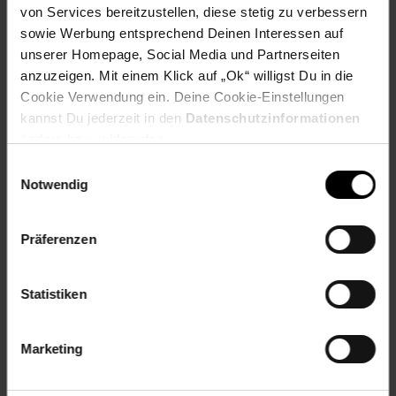
H (mm) 395x340x390 Frequenz (Hz) 50-60 P-Schutzklasse
von Services bereitzustellen, diese stetig zu verbessern
IP20 Sound pressure level dB(A) IEC/EN 60335-2-69 62
sowie Werbung entsprechend Deinen Interessen auf
Lieferumfang 1x Gewerbesauger mit 1 Filtersack
unserer Homepage, Social Media und Partnerseiten
anzuzeigen. Mit einem Klick auf „Ok“ willigst Du in die
Artikelnummer: 2807294000
Cookie Verwendung ein. Deine Cookie-Einstellungen
EAN: 5703887129622
kannst Du jederzeit in den
Datenschutzinformationen
Artikel gehört zur Kategorie:
Nass- & Trockensauger
ändern bzw. widerrufen.
Einwilligungsauswahl
Notwendig
Versandinformationen
Präferenzen
Herstellerinformationen
Statistiken
Altgeräterücknahme
Marketing
Fußzeile
Weitere Online-Angebote