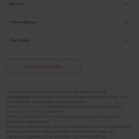
Informationen
Über Netto
Vertrag widerrufen
*Alle Preise in Euro (€) inkl. gesetzlicher Mehrwertsteuer, zzgl.
Fußnoten
Versandkosten
und zzgl. evtl. anfallender Versandkostenzuschläge. UVP:
Unverbindliche Preisempfehlung des Herstellers.
Preise (inkl. MwSt.) und Verkaufseinheiten (Stückzahl/Mengeneinheit)
können im Online-Shop abweichen.
Statt- und durchgestrichene Preise beziehen sich auf unseren zuvor
geforderten Verkaufspreis.
Alle Artikel solange der Vorrat reicht! Änderungen und Irrtümer vorbehalten.
Abbildungen ähnlich. Die abgebildeten Artikel können wegen des
begrenzten Angebots schon am ersten Tag ausverkauft sein.
Abgabe nur in haushaltsüblichen Mengen!