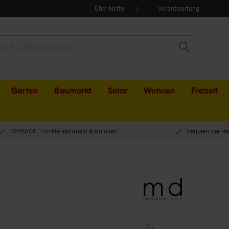
Über Netto
Verantwortung
Garten
Baumarkt
Solar
Wohnen
Freizeit
PAYBACK °Punkte sammeln & einlösen
bequem per Re
online Rattansitztruhe mit Kissen Sitztruhe grau