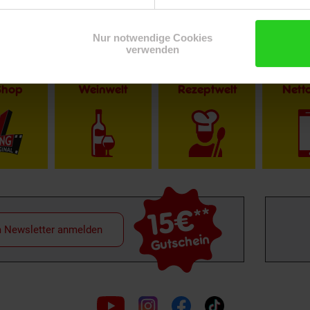
Nur notwendige Cookies
verwenden
Shop
Weinwelt
Rezeptwelt
Net
15€
**
m Newsletter anmelden
Gutschein
Folge