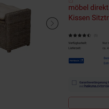
möbel direkt
Kissen Sitzt
Kundenbewertung: 4,6 von 5 S
(5
Kundenb
)
Verfügbarkeit:
Nur 
Lieferzeit:
ca. 
Payback Punkte
Bas
Ext
Garantieverlängerung 
mit