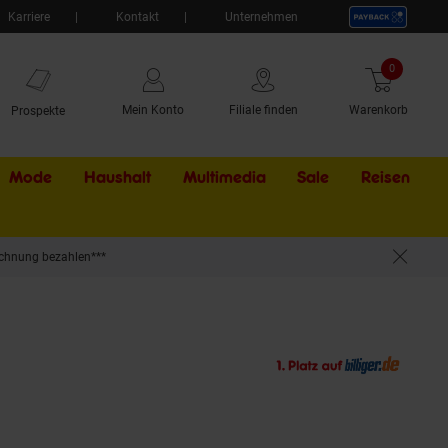
Karriere
Kontakt
Unternehmen
0
Artikel
Mein Konto
Filiale finden
Warenkorb
Prospekte
Mode
Haushalt
Multimedia
Sale
Externer Li
Reisen
chnung bezahlen***