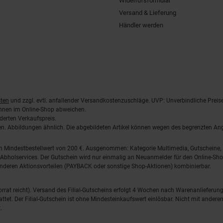
Widerrufsformular
Versand & Lieferung
Händler werden
ten
und zzgl. evtl. anfallender Versandkostenzuschläge. UVP: Unverbindliche Preis
önnen im Online-Shop abweichen.
derten Verkaufspreis.
lten. Abbildungen ähnlich. Die abgebildeten Artikel können wegen des begrenzten A
em Mindestbestellwert von 200 €. Ausgenommen: Kategorie Multimedia, Gutscheine
Abholservices. Der Gutschein wird nur einmalig an Neuanmelder für den Online-Shop
anderen Aktionsvorteilen (PAYBACK oder sonstige Shop-Aktionen) kombinierbar.
 Vorrat reicht). Versand des Filial-Gutscheins erfolgt 4 Wochen nach Warenanlieferung
stattet. Der Filial-Gutschein ist ohne Mindesteinkaufswert einlösbar. Nicht mit and
.