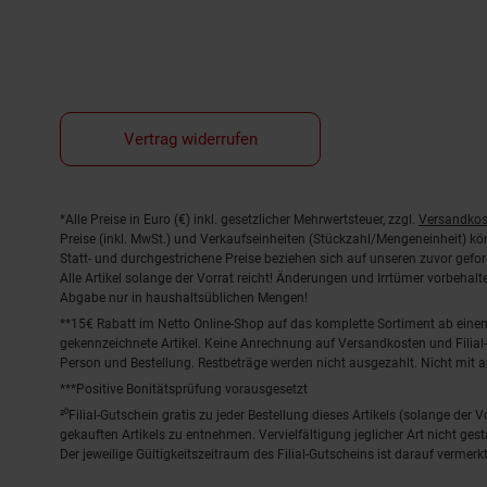
Vertrag widerrufen
Fußnoten
*Alle Preise in Euro (€) inkl. gesetzlicher Mehrwertsteuer, zzgl.
Versandkos
Preise (inkl. MwSt.) und Verkaufseinheiten (Stückzahl/Mengeneinheit) k
Statt- und durchgestrichene Preise beziehen sich auf unseren zuvor gefor
Alle Artikel solange der Vorrat reicht! Änderungen und Irrtümer vorbeha
Abgabe nur in haushaltsüblichen Mengen!
**15€ Rabatt im Netto Online-Shop auf das komplette Sortiment ab ein
gekennzeichnete Artikel. Keine Anrechnung auf Versandkosten und Filial-
Person und Bestellung. Restbeträge werden nicht ausgezahlt. Nicht mit 
***Positive Bonitätsprüfung vorausgesetzt
²⁰Filial-Gutschein gratis zu jeder Bestellung dieses Artikels (solange der
gekauften Artikels zu entnehmen. Vervielfältigung jeglicher Art nicht ge
Der jeweilige Gültigkeitszeitraum des Filial-Gutscheins ist darauf vermerkt