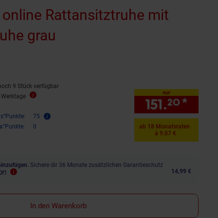
 online Rattansitztruhe mit
ruhe grau
ternen
ewertungen
noch 9 Stück verfügbar
nur
4 Werktage
151.
*
nur 1
20
is°Punkte:
75
ra°Punkte:
0
ab 18 Monatsraten
à 9.07 €
hinzufügen.
Sichere dir 36 Monate zusätzlichen Garantieschutz
14,99 €
In den Warenkorb