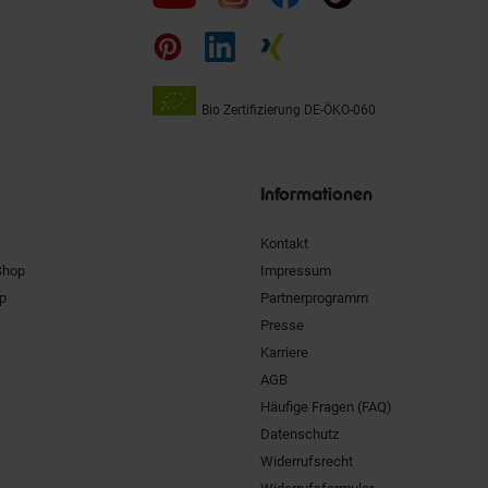
uns
auf
Bio Zertifizierung
DE-ÖKO-060
Unsere
Siegel
Informationen
Kontakt
Shop
Impressum
pp
Partnerprogramm
Presse
Karriere
AGB
Häufige Fragen (FAQ)
Datenschutz
Widerrufsrecht