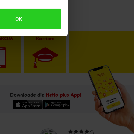
OK
toKOM
Karriere
Downloade die
Netto plus App!
Unsere
Durchschnittliche