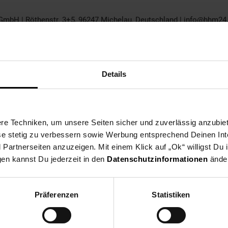
GmbH | Röthenstr. 3+5, 96247 Michelau, Deutschland | info@hhm24
, Deutschland | info@hhm24.de | +49 9571 97410: Heinz Hofmann Gm
Details
e Techniken, um unsere Seiten sicher und zuverlässig anzubiet
ese stetig zu verbessern sowie Werbung entsprechend Deinen In
artnerseiten anzuzeigen. Mit einem Klick auf „Ok“ willigst Du
gen kannst Du jederzeit in den
Datenschutzinformationen
änder
Präferenzen
Statistiken