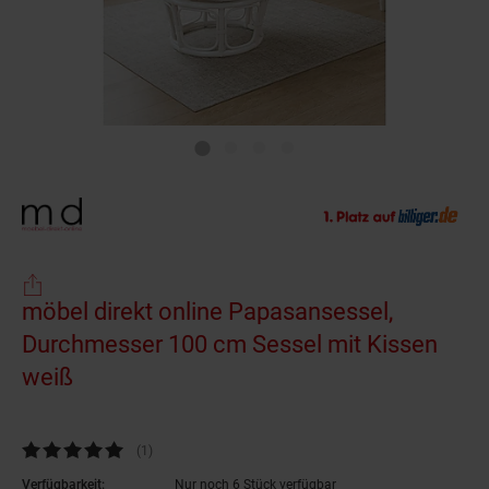
möbel direkt online Papasansessel,
Durchmesser 100 cm Sessel mit Kissen
weiß
Kundenbewertung: 5 von 5 Sternen
(1
Kundenbewertungen
)
Verfügbarkeit:
Nur noch 6 Stück verfügbar