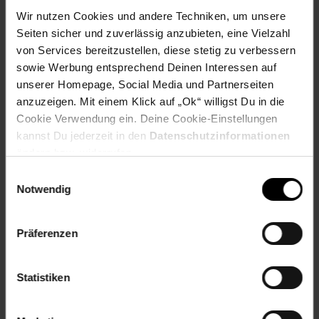
Michelau, Deutschland | info@hhm24.de | +49 9571
Wir nutzen Cookies und andere Techniken, um unsere
97410
Seiten sicher und zuverlässig anzubieten, eine Vielzahl
Sitzhöhe: ca. 48 cm mit Kissen
von Services bereitzustellen, diese stetig zu verbessern
Tiefe ca. cm: 100
sowie Werbung entsprechend Deinen Interessen auf
Versand: kein Versand nach Österreich möglich
unserer Homepage, Social Media und Partnerseiten
Wohnstil: Trend
anzuzeigen. Mit einem Klick auf „Ok“ willigst Du in die
Cookie Verwendung ein. Deine Cookie-Einstellungen
Artikelnummer: 1626046001
EAN: 4046884035338
kannst Du jederzeit in den
Datenschutzinformationen
Artikel gehört zur Kategorie:
Sessel
ändern bzw. widerrufen.
Einwilligungsauswahl
Notwendig
Bewertungen
Präferenzen
Versandinformationen
Statistiken
Herstellerinformationen