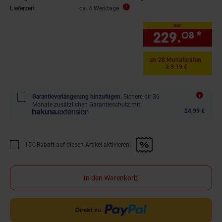
Lieferzeit:
ca. 4 Werktage
nur
229.
*
nur
08
ab 28 Monatsraten
à 9.19 €
Garantieverlängerung hinzufügen.
Sichere dir 36
Monate zusätzlichen Garantieschutz mit
24,99 €
15€ Rabatt auf diesen Artikel aktivieren!
Promotion "15€ Rabatt auf diesen Artikel aktivieren!" anwenden
In den Warenkorb