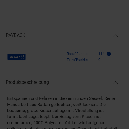
PAYBACK
Payback Punkte
Basis°Punkte:
114
Extra°Punkte:
0
Produktbeschreibung
Entspannen und Relaxen in diesem runden Sessel. Reine
Handarbeit aus Rattan geflochten,weiß lackiert. Die
bequeme, große Kissenauflage mit Vliesfüllung ist
formstabil abgesteppt. Der Bezug vom Kissen ist
cremefarben, 100% Polyester. Artikel wird aufgebaut
geliefert, einfach nur auspacken und Oberteil auf Unterteil