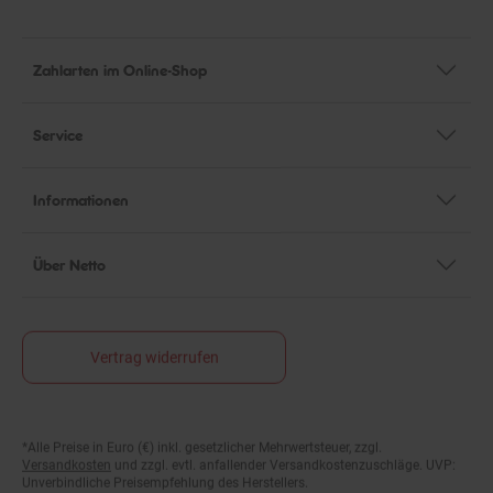
Zahlarten im Online-Shop
Service
Informationen
Über Netto
Vertrag widerrufen
*Alle Preise in Euro (€) inkl. gesetzlicher Mehrwertsteuer, zzgl.
Fußnoten
Versandkosten
und zzgl. evtl. anfallender Versandkostenzuschläge. UVP:
Unverbindliche Preisempfehlung des Herstellers.
Preise (inkl. MwSt.) und Verkaufseinheiten (Stückzahl/Mengeneinheit)