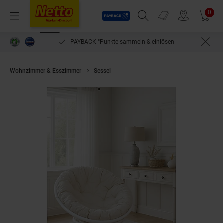
Payback
Prospekte
0
Arti
Menü
Suchfeld einblenden
Filiale finden
Warenkorb
PAYBACK °Punkte sammeln & einlösen
Wohnzimmer & Esszimmer
Sessel
möbel direkt online Papasansessel, 