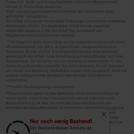
können im Online-Shop abweichen.
Statt- und durchgestrichene Preise beziehen sich auf unseren zuvor
geforderten Verkaufspreis.
Alle Artikel solange der Vorrat reicht! Änderungen und Irrtümer vorbehalten.
Abbildungen ähnlich. Die abgebildeten Artikel können wegen des
begrenzten Angebots schon am ersten Tag ausverkauft sein.
Abgabe nur in haushaltsüblichen Mengen!
**15€ Rabatt im Netto Online-Shop auf das komplette Sortiment ab einem
Mindestbestellwert von 200 €. Ausgenommen: Kategorie Multimedia,
Gutscheine, Bücher und Pre- & Anfangsmilchnahrung sowie gesondert
gekennzeichnete Artikel. Keine Anrechnung auf Versandkosten und Filial-
Abholservices. Der Gutschein wird nur einmalig an Neuanmelder für den
Online-Shop-Newsletter versendet. Nur online einlösbar. Nur ein Gutschein
pro Person und Bestellung. Restbeträge werden nicht ausgezahlt. Nicht mit
anderen Aktionsvorteilen (PAYBACK oder sonstige Shop-Aktionen)
kombinierbar.
***Positive Bonitätsprüfung vorausgesetzt
²⁰Filial-Gutschein gratis zu jeder Bestellung dieses Artikels (solange der
Vorrat reicht). Versand des Filial-Gutscheins erfolgt 4 Wochen nach
Warenanlieferung per Mail. Die Höhe des Filial-Gutscheins ist dem
Artikelbild des gekauften Artikels zu entnehmen. Vervielfältigung jeglicher
Art nicht gestattet. Der Filial-Gutschein ist ohne Mindesteinkaufswert
einlösbar. Nicht mit anderen Aktionsvorteilen (PAYBACK oder sonstige
Fenster schliess
Shop-Aktionen) kombinierbar. Der jeweilige Gültigkeitszeitraum des Filial-
Nur noch wenig Bestand!
Gutscheins ist darauf vermerkt.
Der Bestand dieses Artikels ist