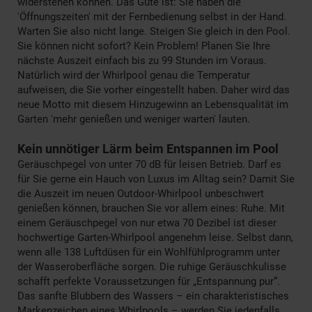
widerstehen können. Das Gute ist: Sie haben die
'Öffnungszeiten' mit der Fernbedienung selbst in der Hand.
Warten Sie also nicht lange. Steigen Sie gleich in den Pool.
Sie können nicht sofort? Kein Problem! Planen Sie Ihre
nächste Auszeit einfach bis zu 99 Stunden im Voraus.
Natürlich wird der Whirlpool genau die Temperatur
aufweisen, die Sie vorher eingestellt haben. Daher wird das
neue Motto mit diesem Hinzugewinn an Lebensqualität im
Garten 'mehr genießen und weniger warten' lauten.
Kein unnötiger Lärm beim Entspannen im Pool
Geräuschpegel von unter 70 dB für leisen Betrieb. Darf es
für Sie gerne ein Hauch von Luxus im Alltag sein? Damit Sie
die Auszeit im neuen Outdoor-Whirlpool unbeschwert
genießen können, brauchen Sie vor allem eines: Ruhe. Mit
einem Geräuschpegel von nur etwa 70 Dezibel ist dieser
hochwertige Garten-Whirlpool angenehm leise. Selbst dann,
wenn alle 138 Luftdüsen für ein Wohlfühlprogramm unter
der Wasseroberfläche sorgen. Die ruhige Geräuschkulisse
schafft perfekte Voraussetzungen für „Entspannung pur“.
Das sanfte Blubbern des Wassers – ein charakteristisches
Markenzeichen eines Whirlpools – werden Sie jedenfalls