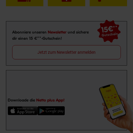
15€
**
Newsletter Anmeldung
Abonniere unseren
Newsletter
und sichere
Gutschein
dir einen 15 €**-Gutschein!
Jetzt zum Newsletter anmelden
Downloade die
Netto plus App!