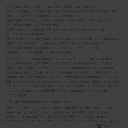
*Alle Preise in Euro (€) inkl. gesetzlicher Mehrwertsteuer, zzgl.
Fußnoten
Versandkosten
und zzgl. evtl. anfallender Versandkostenzuschläge. UVP:
Unverbindliche Preisempfehlung des Herstellers.
Preise (inkl. MwSt.) und Verkaufseinheiten (Stückzahl/Mengeneinheit)
können im Online-Shop abweichen.
Statt- und durchgestrichene Preise beziehen sich auf unseren zuvor
geforderten Verkaufspreis.
Alle Artikel solange der Vorrat reicht! Änderungen und Irrtümer vorbehalten.
Abbildungen ähnlich. Die abgebildeten Artikel können wegen des
begrenzten Angebots schon am ersten Tag ausverkauft sein.
Abgabe nur in haushaltsüblichen Mengen!
**15€ Rabatt im Netto Online-Shop auf das komplette Sortiment ab einem
Mindestbestellwert von 200 €. Ausgenommen: Kategorie Multimedia,
Gutscheine, Bücher und Pre- & Anfangsmilchnahrung sowie gesondert
gekennzeichnete Artikel. Keine Anrechnung auf Versandkosten und Filial-
Abholservices. Der Gutschein wird nur einmalig an Neuanmelder für den
Online-Shop-Newsletter versendet. Nur online einlösbar. Nur ein Gutschein
pro Person und Bestellung. Restbeträge werden nicht ausgezahlt. Nicht mit
anderen Aktionsvorteilen (PAYBACK oder sonstige Shop-Aktionen)
kombinierbar.
***Positive Bonitätsprüfung vorausgesetzt
²⁰Filial-Gutschein gratis zu jeder Bestellung dieses Artikels (solange der
Vorrat reicht). Versand des Filial-Gutscheins erfolgt 4 Wochen nach
Warenanlieferung per Mail. Die Höhe des Filial-Gutscheins ist dem
Artikelbild des gekauften Artikels zu entnehmen. Vervielfältigung jeglicher
Art nicht gestattet. Der Filial-Gutschein ist ohne Mindesteinkaufswert
einlösbar. Nicht mit anderen Aktionsvorteilen (PAYBACK oder sonstige