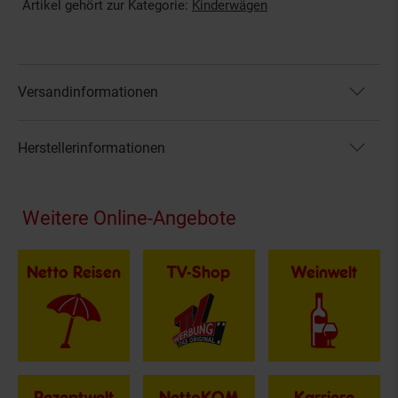
Artikel gehört zur Kategorie:
Kinderwägen
Versandinformationen
Herstellerinformationen
Fußzeile
Weitere Online-Angebote
Netto Reisen
TV-Shop
Weinwelt
Rezeptwelt
NettoKOM
Karriere