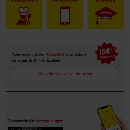
15€
**
Newsletter Anmeldung
Abonniere unseren
Newsletter
und sichere
Gutschein
dir einen 15 €**-Gutschein!
Jetzt zum Newsletter anmelden
Downloade die
Netto plus App!