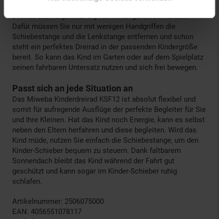
Um Ihren Kleinen mehr Freiraum zu bieten, kann das Kinder-
Dreirad auch eigenständig von ihnen gefahren werden.
Dafür müssen Sie nur mit wenigen Handgriffen die
Schiebestange und die Lenkstange entfernen und schon
steht ein perfektes Dreirad in der passenden Kindergröße
bereit. So kann das Kind im Garten oder auf dem Spielplatz
seinen fahrbaren Untersatz nutzen und sich frei bewegen.
Passt sich an jede Situation an
Das Miweba Kinderdreirad KSF12 ist absolut flexibel und
somit für aufregende Ausflüge der perfekte Begleiter für Sie
und Ihre Kleinen. Hat das Kind noch Energie, kann es selbst
neben den Eltern herfahren und diese begleiten. Wird das
Kind müde, nutzen Sie einfach die Schiebestange, um den
Kinder-Schieber bequem zu steuern. Dank faltbarem
Sonnendach bleibt das Kind während der Fahrt gut
geschützt und kann sogar im Kinder-Schieber ruhig
schlafen.
Artikelnummer: 2506075000
EAN: 4056551078117