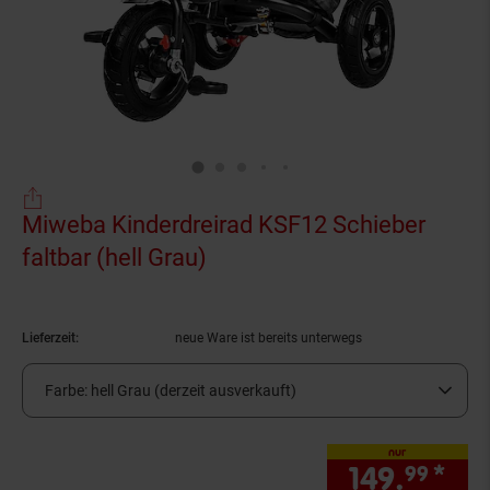
Miweba Kinderdreirad KSF12 Schieber
faltbar (hell Grau)
(Produkt aktuell ausverkau
Lieferzeit:
neue Ware ist bereits unterwegs
Farbe:
hell Grau (derzeit ausverkauft)
nur
149.
*
nur
99