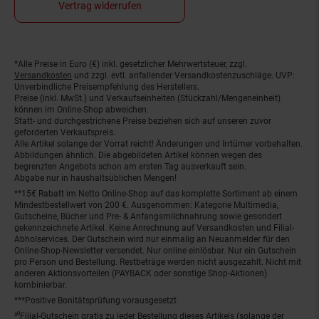
Vertrag widerrufen
*Alle Preise in Euro (€) inkl. gesetzlicher Mehrwertsteuer, zzgl.
Fußnoten
Versandkosten
und zzgl. evtl. anfallender Versandkostenzuschläge. UVP:
Unverbindliche Preisempfehlung des Herstellers.
Preise (inkl. MwSt.) und Verkaufseinheiten (Stückzahl/Mengeneinheit)
können im Online-Shop abweichen.
Statt- und durchgestrichene Preise beziehen sich auf unseren zuvor
geforderten Verkaufspreis.
Alle Artikel solange der Vorrat reicht! Änderungen und Irrtümer vorbehalten.
Abbildungen ähnlich. Die abgebildeten Artikel können wegen des
begrenzten Angebots schon am ersten Tag ausverkauft sein.
Abgabe nur in haushaltsüblichen Mengen!
**15€ Rabatt im Netto Online-Shop auf das komplette Sortiment ab einem
Mindestbestellwert von 200 €. Ausgenommen: Kategorie Multimedia,
Gutscheine, Bücher und Pre- & Anfangsmilchnahrung sowie gesondert
gekennzeichnete Artikel. Keine Anrechnung auf Versandkosten und Filial-
Abholservices. Der Gutschein wird nur einmalig an Neuanmelder für den
Online-Shop-Newsletter versendet. Nur online einlösbar. Nur ein Gutschein
pro Person und Bestellung. Restbeträge werden nicht ausgezahlt. Nicht mit
anderen Aktionsvorteilen (PAYBACK oder sonstige Shop-Aktionen)
kombinierbar.
***Positive Bonitätsprüfung vorausgesetzt
²⁰Filial-Gutschein gratis zu jeder Bestellung dieses Artikels (solange der