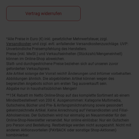
Vertrag widerrufen
*Alle Preise in Euro (€) inkl. gesetzlicher Mehrwertsteuer, zzgl.
Fußnoten
Versandkosten
und zzgl. evtl. anfallender Versandkostenzuschläge. UVP:
Unverbindliche Preisempfehlung des Herstellers.
Preise (inkl. MwSt.) und Verkaufseinheiten (Stückzahl/Mengeneinheit)
können im Online-Shop abweichen.
Statt- und durchgestrichene Preise beziehen sich auf unseren zuvor
geforderten Verkaufspreis.
Alle Artikel solange der Vorrat reicht! Änderungen und Irrtümer vorbehalten.
Abbildungen ähnlich. Die abgebildeten Artikel können wegen des
begrenzten Angebots schon am ersten Tag ausverkauft sein.
Abgabe nur in haushaltsüblichen Mengen!
**15€ Rabatt im Netto Online-Shop auf das komplette Sortiment ab einem
Mindestbestellwert von 200 €. Ausgenommen: Kategorie Multimedia,
Gutscheine, Bücher und Pre- & Anfangsmilchnahrung sowie gesondert
gekennzeichnete Artikel. Keine Anrechnung auf Versandkosten und Filial-
Abholservices. Der Gutschein wird nur einmalig an Neuanmelder für den
Online-Shop-Newsletter versendet. Nur online einlösbar. Nur ein Gutschein
pro Person und Bestellung. Restbeträge werden nicht ausgezahlt. Nicht mit
anderen Aktionsvorteilen (PAYBACK oder sonstige Shop-Aktionen)
kombinierbar.