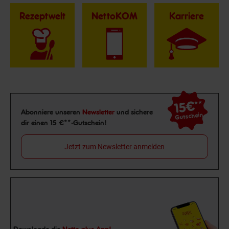
Rezeptwelt
NettoKOM
Karriere
15€
**
Newsletter Anmeldung
Abonniere unseren
Newsletter
und sichere
Gutschein
dir einen 15 €**-Gutschein!
Jetzt zum Newsletter anmelden
Downloade die
Netto plus App!