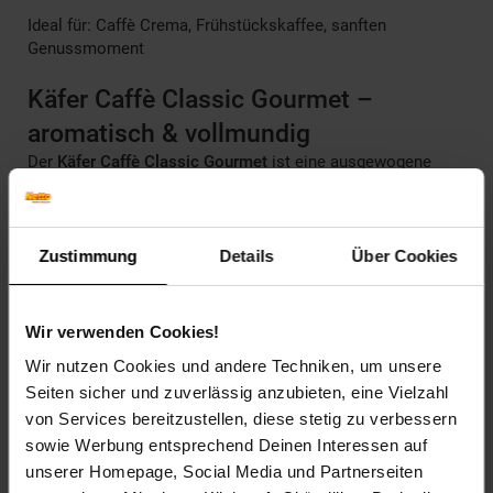
Ideal für: Caffè Crema, Frühstückskaffee, sanften
Genussmoment
Käfer Caffè Classic Gourmet –
aromatisch & vollmundig
Der
Käfer Caffè Classic Gourmet
ist eine ausgewogene
Gourmet-Kaffeemischung
aus feinsten
Arabica- und
Robusta-Bohnen
. Durch die
schonende Röstung
entsteht
ein
aromatischer, vollmundiger Kaffee
, der sich perfekt für
Kaffeespezialitäten wie Cappuccino oder Latte Macchiato
Zustimmung
Details
Über Cookies
eignet.
Diese
mittlere Röstung (3/5)
begeistert mit einem
Wir verwenden Cookies!
harmonischen Verhältnis von
Aroma (3/5)
und
Säure (2/5)
.
Wir nutzen Cookies und andere Techniken, um unsere
Der Geschmack ist
würzig und intensiv
, abgerundet durch
eine
goldgelbe, aromatische Crema
, die jede Tasse zu
Seiten sicher und zuverlässig anzubieten, eine Vielzahl
einem Genussmoment macht.
von Services bereitzustellen, diese stetig zu verbessern
sowie Werbung entsprechend Deinen Interessen auf
Geschmacksprofil:
würzig, vollmundig
unserer Homepage, Social Media und Partnerseiten
Röstgrad:
mittlere Röstung