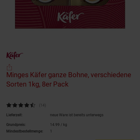
Minges Käfer ganze Bohne, verschiedene
Sorten 1kg, 8er Pack
(Produkt aktuell ausver
Kundenbewertung: 4,29 von 5 Sternen
(14
Kundenbewertungen
)
Lieferzeit:
neue Ware ist bereits unterwegs
Grundpreis:
14.
99
/ kg
14,
99
€ pro Kilogramm
Mindestbestellmenge:
1