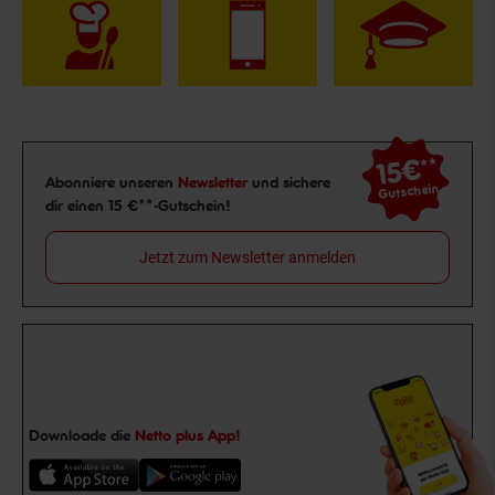
15€
**
Newsletter Anmeldung
Abonniere unseren
Newsletter
und sichere
Gutschein
dir einen 15 €**-Gutschein!
Jetzt zum Newsletter anmelden
Downloade die
Netto plus App!