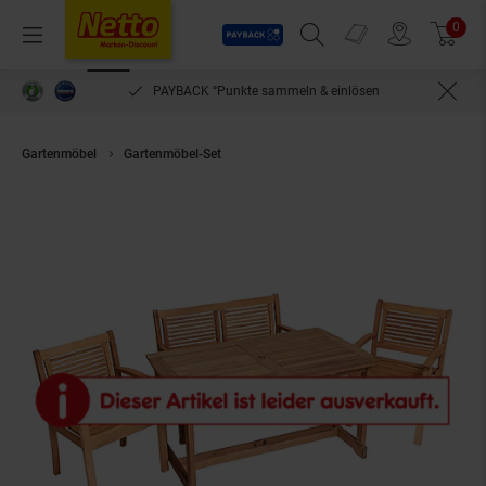
Payback
Prospekte
0
Arti
Menü
Suchfeld einblenden
Filiale finden
Warenkorb
PAYBACK °Punkte sammeln & einlösen
Gartenmöbel
Gartenmöbel-Set
Merxx Tischgruppe Cordoba 4-tlg. inkl. 