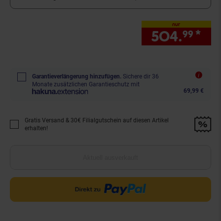
nur
504.
*
nu
99
Garantieverlängerung hinzufügen.
Sichere dir 36
Monate zusätzlichen Garantieschutz mit
69,99 €
Gratis Versand & 30€ Filialgutschein auf diesen Artikel
Promotion "Gratis Versand &amp; 30€ Filialgutschein auf diesen Artikel 
erhalten!
Aktuell ausverkauft