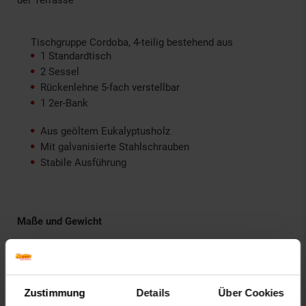
Tischgruppe Cordoba, 4-teilig bestehend aus
1 Standardtisch
2 Sessel
Rückenlehne 5-fach verstellbar
1 2er-Bank
Aus geöltem Eukalyptusholz
Mit galvanisierte Stahlschrauben
Stabile Ausführung
Maße und Gewicht
Standardtisch: ca. B 140 x H 80 x T 90 cm
Sessel: ca. B 58 x H 114 x T 68 cm, 7,6 kg
Bank: ca. B x H 114 x T cm
Zustimmung
Details
Über Cookies
Sitzhöhe: ca. 45 cm