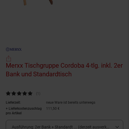
Merxx Tischgruppe Cordoba 4-tlg. inkl. 2er
Bank und Standardtisch
(Produkt aktuell aus
Kundenbewertung: 5 von 5 Sternen
(1
Kundenbewertungen
)
Lieferzeit:
neue Ware ist bereits unterwegs
+ Lieferkostenzuschlag
111,50 €
pro Artikel
Ausführung:
2er Bank + Standardt ... (derzeit ausverkauft)