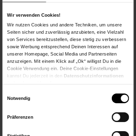
Sitzbreite: ca. 48 cm
Sitztiefe: ca. 46 cm
Wir verwenden Cookies!
Rückenhöhe: ca. 72 cm
Wir nutzen Cookies und andere Techniken, um unsere
Damit Sie lange Freude an Ihren Gartenmöbeln haben,
Seiten sicher und zuverlässig anzubieten, eine Vielzahl
empfehlen wir Ihnen diese in den Wintermonaten an einem
von Services bereitzustellen, diese stetig zu verbessern
trockenen und geschützten Ort zu lagern. Hier erhalten Sie
sowie Werbung entsprechend Deinen Interessen auf
zusätzliche
Pflegehinweise
. Das verlängert die
unserer Homepage, Social Media und Partnerseiten
Lebensdauer Ihrer Möbel zusätzlich. Die Auslieferung
anzuzeigen. Mit einem Klick auf „Ok“ willigst Du in die
erfolgt ohne Dekoration.
Cookie Verwendung ein. Deine Cookie-Einstellungen
Bitte beachten Sie: Dieser Artikel wird für Sie per Spedition
kannst Du jederzeit in den
Datenschutzinformationen
bis zur Bordsteinkante an eine von Ihnen angegebene
ändern bzw. widerrufen.
Anschrift versendet.
Einwilligungsauswahl
Notwendig
Artikelnummer: 1423707002
EAN: 4033662998800
Artikel gehört zur Kategorie:
Gartenmöbel-Set
Präferenzen
Statistiken