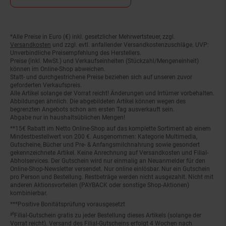
*Alle Preise in Euro (€) inkl. gesetzlicher Mehrwertsteuer, zzgl.
Fußnoten
Versandkosten
und zzgl. evtl. anfallender Versandkostenzuschläge. UVP:
Unverbindliche Preisempfehlung des Herstellers.
Preise (inkl. MwSt.) und Verkaufseinheiten (Stückzahl/Mengeneinheit)
können im Online-Shop abweichen.
Statt- und durchgestrichene Preise beziehen sich auf unseren zuvor
geforderten Verkaufspreis.
Alle Artikel solange der Vorrat reicht! Änderungen und Irrtümer vorbehalten.
Abbildungen ähnlich. Die abgebildeten Artikel können wegen des
begrenzten Angebots schon am ersten Tag ausverkauft sein.
Abgabe nur in haushaltsüblichen Mengen!
**15€ Rabatt im Netto Online-Shop auf das komplette Sortiment ab einem
Mindestbestellwert von 200 €. Ausgenommen: Kategorie Multimedia,
Gutscheine, Bücher und Pre- & Anfangsmilchnahrung sowie gesondert
gekennzeichnete Artikel. Keine Anrechnung auf Versandkosten und Filial-
Abholservices. Der Gutschein wird nur einmalig an Neuanmelder für den
Online-Shop-Newsletter versendet. Nur online einlösbar. Nur ein Gutschein
pro Person und Bestellung. Restbeträge werden nicht ausgezahlt. Nicht mit
anderen Aktionsvorteilen (PAYBACK oder sonstige Shop-Aktionen)
kombinierbar.
***Positive Bonitätsprüfung vorausgesetzt
²⁰Filial-Gutschein gratis zu jeder Bestellung dieses Artikels (solange der
Vorrat reicht). Versand des Filial-Gutscheins erfolgt 4 Wochen nach