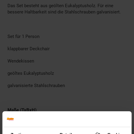
Das Set besteht aus geölten Eukalyptusholz. Für eine
bessere Haltbarkeit sind die Stahlschrauben galvanisiert.
Set für 1 Person
klappbarer Deckchair
Wendekissen
geöltes Eukalyptusholz
galvanisierte Stahlschrauben
Maße (TxBxH)
144 x 58 x 92 cm