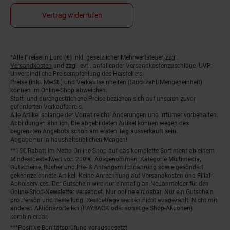
Vertrag widerrufen
*Alle Preise in Euro (€) inkl. gesetzlicher Mehrwertsteuer, zzgl.
Fußnoten
Versandkosten
und zzgl. evtl. anfallender Versandkostenzuschläge. UVP:
Unverbindliche Preisempfehlung des Herstellers.
Preise (inkl. MwSt.) und Verkaufseinheiten (Stückzahl/Mengeneinheit)
können im Online-Shop abweichen.
Statt- und durchgestrichene Preise beziehen sich auf unseren zuvor
geforderten Verkaufspreis.
Alle Artikel solange der Vorrat reicht! Änderungen und Irrtümer vorbehalten.
Abbildungen ähnlich. Die abgebildeten Artikel können wegen des
begrenzten Angebots schon am ersten Tag ausverkauft sein.
Abgabe nur in haushaltsüblichen Mengen!
**15€ Rabatt im Netto Online-Shop auf das komplette Sortiment ab einem
Mindestbestellwert von 200 €. Ausgenommen: Kategorie Multimedia,
Gutscheine, Bücher und Pre- & Anfangsmilchnahrung sowie gesondert
gekennzeichnete Artikel. Keine Anrechnung auf Versandkosten und Filial-
Abholservices. Der Gutschein wird nur einmalig an Neuanmelder für den
Online-Shop-Newsletter versendet. Nur online einlösbar. Nur ein Gutschein
pro Person und Bestellung. Restbeträge werden nicht ausgezahlt. Nicht mit
anderen Aktionsvorteilen (PAYBACK oder sonstige Shop-Aktionen)
kombinierbar.
***Positive Bonitätsprüfung vorausgesetzt