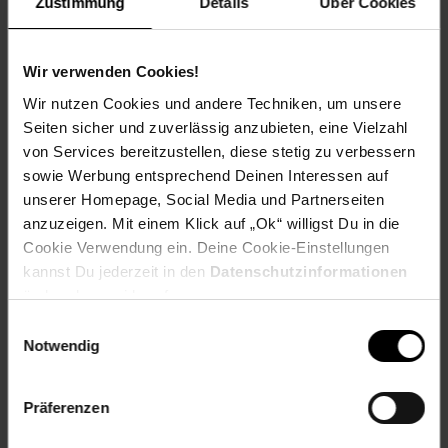
Zustimmung
Details
Über Cookies
Farbe
Wir verwenden Cookies!
natur
Wir nutzen Cookies und andere Techniken, um unsere
Seiten sicher und zuverlässig anzubieten, eine Vielzahl
von Services bereitzustellen, diese stetig zu verbessern
Material
sowie Werbung entsprechend Deinen Interessen auf
unserer Homepage, Social Media und Partnerseiten
Eukalyptus
anzuzeigen. Mit einem Klick auf „Ok“ willigst Du in die
Cookie Verwendung ein. Deine Cookie-Einstellungen
kannst Du jederzeit in den
Datenschutzinformationen
Bezug:
100 % Polyester
ändern bzw. widerrufen.
Einwilligungsauswahl
Füllung:
100 % Schaumstoff aus Polyurethan
Notwendig
Artikelnummer: 2485192000
EAN: 4033662986708
Präferenzen
Artikel gehört zur Kategorie:
Gartenliegen