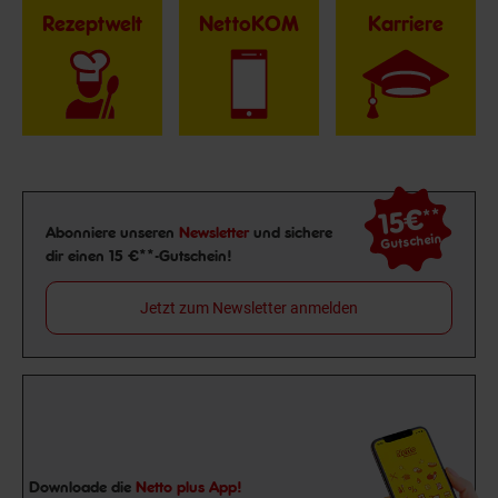
Rezeptwelt
NettoKOM
Karriere
15€
**
Newsletter Anmeldung
Abonniere unseren
Newsletter
und sichere
Gutschein
dir einen 15 €**-Gutschein!
Jetzt zum Newsletter anmelden
Downloade die
Netto plus App!