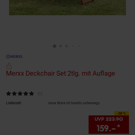
Merxx Deckchair Set 2tlg. mit Auflage
(Produ
Kundenbewertung: 5 von 5 Sternen
(1
Kundenbewertungen
)
Lieferzeit:
neue Ware ist bereits unterwegs
-28 %
Sie Sparen 28 Prozent,
UVP
223.
90
UVP 
159.–
*
Sie