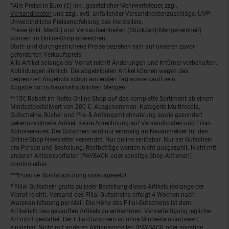
*Alle Preise in Euro (€) inkl. gesetzlicher Mehrwertsteuer, zzgl.
Fußnoten
Versandkosten
und zzgl. evtl. anfallender Versandkostenzuschläge. UVP:
Unverbindliche Preisempfehlung des Herstellers.
Preise (inkl. MwSt.) und Verkaufseinheiten (Stückzahl/Mengeneinheit)
können im Online-Shop abweichen.
Statt- und durchgestrichene Preise beziehen sich auf unseren zuvor
geforderten Verkaufspreis.
Alle Artikel solange der Vorrat reicht! Änderungen und Irrtümer vorbehalten.
Abbildungen ähnlich. Die abgebildeten Artikel können wegen des
begrenzten Angebots schon am ersten Tag ausverkauft sein.
Abgabe nur in haushaltsüblichen Mengen!
**15€ Rabatt im Netto Online-Shop auf das komplette Sortiment ab einem
Mindestbestellwert von 200 €. Ausgenommen: Kategorie Multimedia,
Gutscheine, Bücher und Pre- & Anfangsmilchnahrung sowie gesondert
gekennzeichnete Artikel. Keine Anrechnung auf Versandkosten und Filial-
Abholservices. Der Gutschein wird nur einmalig an Neuanmelder für den
Online-Shop-Newsletter versendet. Nur online einlösbar. Nur ein Gutschein
pro Person und Bestellung. Restbeträge werden nicht ausgezahlt. Nicht mit
anderen Aktionsvorteilen (PAYBACK oder sonstige Shop-Aktionen)
kombinierbar.
***Positive Bonitätsprüfung vorausgesetzt
²⁰Filial-Gutschein gratis zu jeder Bestellung dieses Artikels (solange der
Vorrat reicht). Versand des Filial-Gutscheins erfolgt 4 Wochen nach
Warenanlieferung per Mail. Die Höhe des Filial-Gutscheins ist dem
Artikelbild des gekauften Artikels zu entnehmen. Vervielfältigung jeglicher
Art nicht gestattet. Der Filial-Gutschein ist ohne Mindesteinkaufswert
einlösbar. Nicht mit anderen Aktionsvorteilen (PAYBACK oder sonstige