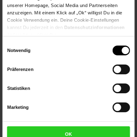
unserer Homepage, Social Media und Partnerseiten
Versandinformationen
anzuzeigen. Mit einem Klick auf „Ok“ willigst Du in die
Cookie Verwendung ein. Deine Cookie-Einstellungen
Herstellerinformationen
kannst Du jederzeit in den
Datenschutzinformationen
ändern bzw. widerrufen.
Einwilligungsauswahl
Fußzeile
Weitere Online-Angebote
Notwendig
Netto Reisen
TV-Shop
Weinwelt
Präferenzen
Statistiken
Marketing
Rezeptwelt
NettoKOM
Karriere
OK