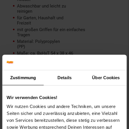
Abwaschbar und leicht zu
reinigen
für Garten, Haushalt und
Freizeit
mit großen Griffen für ein einfaches
Tragen
Material: Polypropylen
(PP)
Maße: ca. BxHxT 54 x 38 x 46
cm
Gewicht: ca. 1,165 kg
Zustimmung
Details
Über Cookies
Artikelnummer: 2602598000
EAN: 4311536025761
Artikel gehört zur Kategorie:
Eisenwaren
Wir verwenden Cookies!
Wir nutzen Cookies und andere Techniken, um unsere
Seiten sicher und zuverlässig anzubieten, eine Vielzahl
Bewertungen
von Services bereitzustellen, diese stetig zu verbessern
sowie Werbung entsprechend Deinen Interessen auf