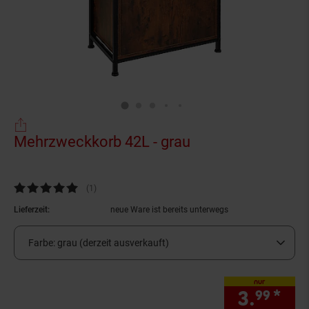
Mehrzweckkorb 42L - grau
(Produkt aktuell 
Kundenbewertung: 5 von 5 Sternen
(1
Kundenbewertungen
)
Lieferzeit:
neue Ware ist bereits unterwegs
Farbe:
grau (derzeit ausverkauft)
nur
3.
*
nur
99