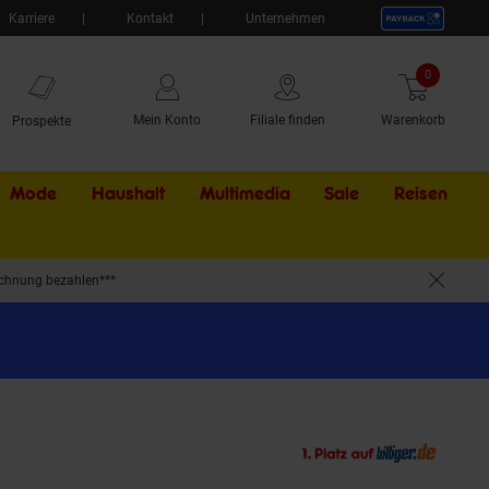
Karriere
Kontakt
Unternehmen
0
Artikel
Mein Konto
Filiale finden
Warenkorb
Prospekte
Mode
Haushalt
Multimedia
Sale
Externer Li
Reisen
chnung bezahlen***