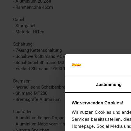
- Aluminium 28 Zoll
- Rahmenhöhe 46cm
Gabel:
- Starrgabel
- Material HiTen
Schaltung:
- 7-Gang Kettenschaltung
- Schaltwerk Shimano ACERA
- Schalthebel Shimano M315
- Freilauf Shimano TZ500 14/34
Bremsen:
Zustimmung
- hydraulische Scheibenbremsen
- Shimano MT200
- Bremsgriffe Aluminium
Wir verwenden Cookies!
Laufräder:
Wir nutzen Cookies und ander
- Aluminium-Felgen Doppelwand Malvestiti
Services bereitzustellen, di
- Aluminium-Nabe vorn + hinten
Homepage, Social Media und P
- Nirosta Speichen