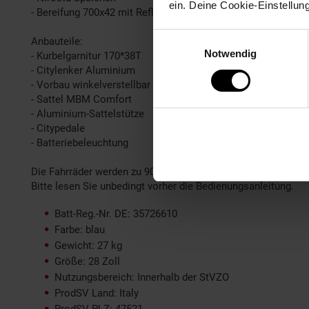
ein. Deine Cookie-Einstellun
- Bereifung 700x42 mit Reflex
Einwilligungsauswahl
Anbauteile:
Notwendig
- Kurbelgarnitur 170*38T
- Citylenker Aluminium
- Vorbau winkelverstellbar
- Sattel MBM Comfort
- Aluminium-Sattelstütze
- Citypedale
- Batteriebeleuchtung
Die Fahrräder werden zu 90% fertig montiert geliefert, eine 
Bitte lesen Sie unbedingt vorher die Bedienungsanleitung.
Batt-Reg.-Nr. DE: 35726610
Farbe: blau
Gewicht: 27 kg
Größe: 28 Zoll
Nutzungsbereich: Innerhalb der StVZO
ProdSV Land: Italy