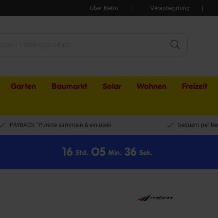
Über Netto
Verantwortung
Garten
Baumarkt
Solar
Wohnen
Freizeit
PAYBACK °Punkte sammeln & einlösen
bequem per Re
1
6
0
5
3
6
Std.
Min.
Sek.
28 Zoll RAMBLA SPORT Lady, blau