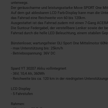
unterwegs.
Der geräuscharme und leistungsstarke Move SPORT One Mitte
Auf dem gut ablesbaren LCD Farb-Display kann man die Unter
das Fahrrad eine Reichweite von 60 bis 120km.
Ausgestattet ist das Fahrrad zudem mit einen 7-Gang ACERA
Die Suntour Federgabel, der verstellbare Lenker sowie der 
Fahrrad durch die helle LED Beleuchtung, einem stabilen Gepä
Bürstenloser, wartungsfreier OLI Sport One Mittelmotor 60
- max Unterstützung bis: 25km/h
- Betriebs­spannung: 36V DC
Spard YT 30207 Akku vollintegriert
- 36V, 10,4 Ah, 360Wh
- Reichweite bis ca. 120 km in der niedrigsten Unterstützun
LCD Display
- 5 Fahrstufen
Rahmen: