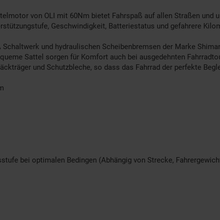
lmotor von OLI mit 60Nm bietet Fahrspaß auf allen Straßen und u
stützungstufe, Geschwindigkeit, Batteriestatus und gefahrere Kilom
 Schaltwerk und hydraulischen Scheibenbremsen der Marke Shimano,
bequeme Sattel sorgen für Komfort auch bei ausgedehnten Fahrradto
ckträger und Schutzbleche, so dass das Fahrrad der perfekte Begleite
Nm
gsstufe bei optimalen Bedingen (Abhängig von Strecke, Fahrergewich