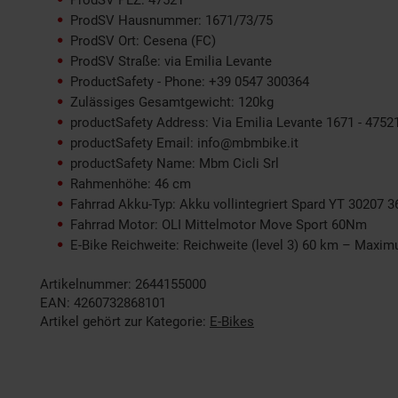
ProdSV PLZ: 47521
ProdSV Hausnummer: 1671/73/75
ProdSV Ort: Cesena (FC)
ProdSV Straße: via Emilia Levante
ProductSafety - Phone: +39 0547 300364
Zulässiges Gesamtgewicht: 120kg
productSafety Address: Via Emilia Levante 1671 - 47521
productSafety Email: info@mbmbike.it
productSafety Name: Mbm Cicli Srl
Rahmenhöhe: 46 cm
Fahrrad Akku-Typ: Akku vollintegriert Spard YT 30207 3
Fahrrad Motor: OLI Mittelmotor Move Sport 60Nm
E-Bike Reichweite: Reichweite (level 3) 60 km – Maxim
Artikelnummer: 2644155000
EAN: 4260732868101
Artikel gehört zur Kategorie:
E-Bikes