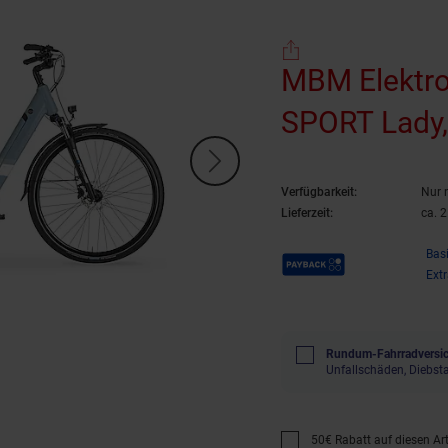
MBM Elektro
SPORT Lady,
Verfügbarkeit:
Nur 
Lieferzeit:
ca. 
Payback Punkte
Bas
Ext
Rundum-Fahrradversic
Unfallschäden, Diebst
50€ Rabatt auf diesen Arti
Promotion "50€ Rabatt au