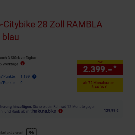
-Citybike 28 Zoll RAMBLA
 blau
noch 3 Stück verfügbar
nur
25 Werktage
2.399.–
*
nur 
is°Punkte:
1.199
ra°Punkte:
0
ab 72 Monatsraten
à 44.36 €
herung hinzufügen.
Sichere dein Fahrrad 12 Monate gegen
129,99 €
ahl und Raub ab mit
kel aktivieren!
f diesen Artikel aktivieren!" anwenden