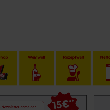
Shop
Weinwelt
Rezeptwelt
Net
15€
**
m Newsletter anmelden