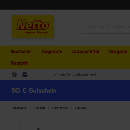
Schließen
Suche:
Bestseller
Angebote
Lebensmittel
Drogerie
Rezepte
kein Mindestbestellwert
50 € Gutschein
Startseite
Freizeit
Fahrräder
E-Bikes
MBM Elektro-Citybike 