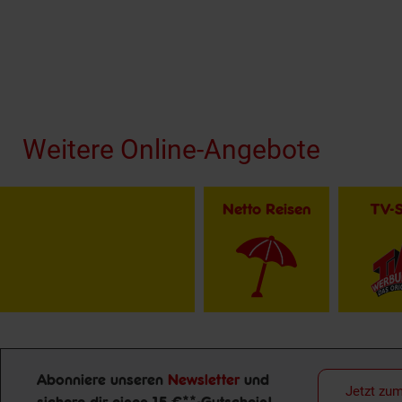
Fußzeile
Weitere Online-Angebote
Netto Reisen
TV-
Abonniere unseren
Newsletter
und
Jetzt zu
sichere dir einen 15 €**-Gutschein!
Newsletter Anmeldung