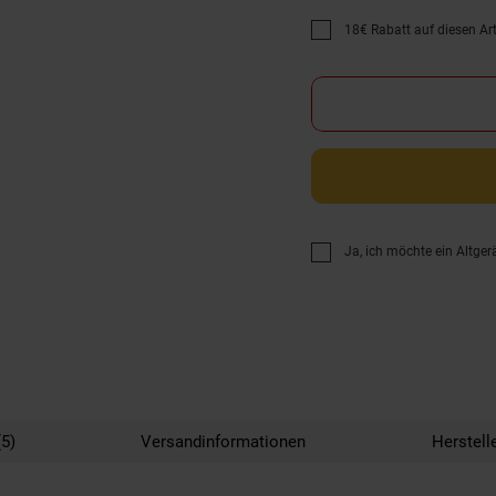
18€ Rabatt auf diesen Arti
Promotion "18€ Rabatt au
Ja, ich möchte ein Altger
5)
Versandinformationen
Herstell