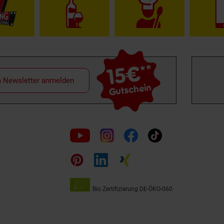
15€
**
m Newsletter anmelden
Gutschein
Folge
uns
auf
Bio Zertifizierung
DE-ÖKO-060
Unsere
Siegel