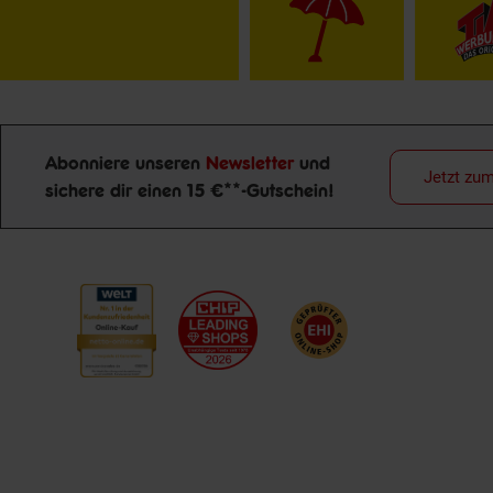
Abonniere unseren
Newsletter
und
Jetzt zu
sichere dir einen 15 €**-Gutschein!
Newsletter Anmeldung