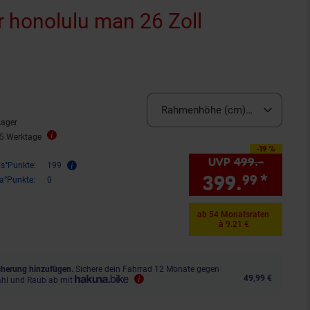
 honolulu man 26 Zoll
rnen
ewertungen
Rahmenhöhe (cm):
47cm
Lager
25 Werktage
-19 %
Sie Sparen 19 Prozent,
UVP
499.–
UVP : 4
is°Punkte:
199
399.
*
Sie 
99
ra°Punkte:
0
ab 54 Monatsraten
à 9.21 €
herung hinzufügen.
Sichere dein Fahrrad 12 Monate gegen
49,99 €
ahl und Raub ab mit