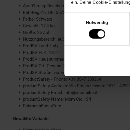
ein. Deine Cookie-Einstellun
Ausführung: Beachcruiser
Batt-Reg.-Nr. DE: 35726610
Einwilligungsauswahl
Farbe: Schwarz
Notwendig
Gewicht: 17,4 kg
Größe: 26 Zoll
Nutzungsbereich: außerhalb der StVZO
ProdSV Land: Italy
ProdSV PLZ: 47521
ProdSV Hausnummer: 1671/73/75
ProdSV Ort: Cesena (FC)
ProdSV Straße: via Emilia Levante
ProductSafety - Phone: +39 0547 300364
productSafety Address: Via Emilia Levante 1671 - 47521
productSafety Email: info@mbmbike.it
productSafety Name: Mbm Cicli Srl
Rahmenhöhe: 47cm
Gewählte Variante: