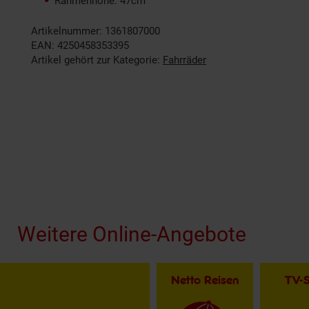
Rahmenhöhe: 47cm
Artikelnummer: 1361807000
EAN: 4250458353395
Artikel gehört zur Kategorie:
Fahrräder
Fußzeile
Weitere Online-Angebote
Netto Reisen
TV-