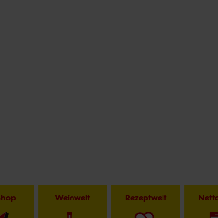
Shop
Weinwelt
Rezeptwelt
Net