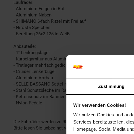
Laufräder:
- Aluminium-Felgen in Rot
- Aluminium-Naben
- SHIMANO 6-fach Ritzel mit Freilauf
- Nirosta Speichen
- Bereifung 26x2.125 in Weiß
Anbauteile:
- 1" Lenkungslager
- Kurbelgarnitur aus Aluminium
- Tretlager mehrfach gedichtet
- Cruiser Lenkerbügel
- Aluminium Vorbau
- SELLE BASSANO Sattel mit bequemer Federung in Braun
Zustimmung
- Stahl Schutzbleche im Rahmendesign
- Kettenschutz im Rahmendesign
- Nylon Pedale
Wir verwenden Cookies!
Wir nutzen Cookies und ander
Die Fahrräder werden zu 90% fertig montiert geliefert, eine 
Services bereitzustellen, di
Bitte lesen Sie unbedingt vorher die Bedienungsanleitung.
Homepage, Social Media und P