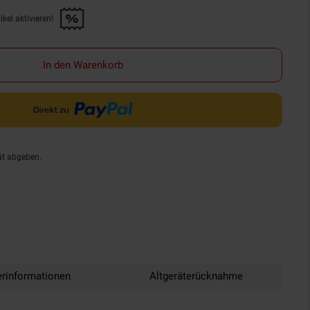
kel aktivieren!
f diesen Artikel aktivieren!" anwenden
In den Warenkorb
ät abgeben.
erinformationen
Altgeräterücknahme