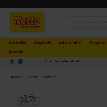
Schließen
Suche:
Bestseller
Angebote
Lebensmittel
Drogerie
Rezepte
kein Mindestbestellwert
Startseite
Freizeit
Fahrräder
MBM Cruiser honolulu man 26 Zoll