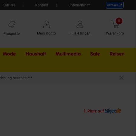
Karriere
Kontakt
Unternehmen
0
Artikel
Mein Konto
Filiale finden
Warenkorb
Prospekte
Mode
Haushalt
Multimedia
Sale
Externer Li
Reisen
chnung bezahlen***