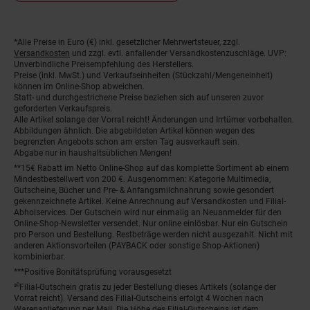
*Alle Preise in Euro (€) inkl. gesetzlicher Mehrwertsteuer, zzgl.
Fußnoten
Versandkosten
und zzgl. evtl. anfallender Versandkostenzuschläge. UVP:
Unverbindliche Preisempfehlung des Herstellers.
Preise (inkl. MwSt.) und Verkaufseinheiten (Stückzahl/Mengeneinheit)
können im Online-Shop abweichen.
Statt- und durchgestrichene Preise beziehen sich auf unseren zuvor
geforderten Verkaufspreis.
Alle Artikel solange der Vorrat reicht! Änderungen und Irrtümer vorbehalten.
Abbildungen ähnlich. Die abgebildeten Artikel können wegen des
begrenzten Angebots schon am ersten Tag ausverkauft sein.
Abgabe nur in haushaltsüblichen Mengen!
**15€ Rabatt im Netto Online-Shop auf das komplette Sortiment ab einem
Mindestbestellwert von 200 €. Ausgenommen: Kategorie Multimedia,
Gutscheine, Bücher und Pre- & Anfangsmilchnahrung sowie gesondert
gekennzeichnete Artikel. Keine Anrechnung auf Versandkosten und Filial-
Abholservices. Der Gutschein wird nur einmalig an Neuanmelder für den
Online-Shop-Newsletter versendet. Nur online einlösbar. Nur ein Gutschein
pro Person und Bestellung. Restbeträge werden nicht ausgezahlt. Nicht mit
anderen Aktionsvorteilen (PAYBACK oder sonstige Shop-Aktionen)
kombinierbar.
***Positive Bonitätsprüfung vorausgesetzt
²⁰Filial-Gutschein gratis zu jeder Bestellung dieses Artikels (solange der
Vorrat reicht). Versand des Filial-Gutscheins erfolgt 4 Wochen nach
Warenanlieferung per Mail. Die Höhe des Filial-Gutscheins ist dem