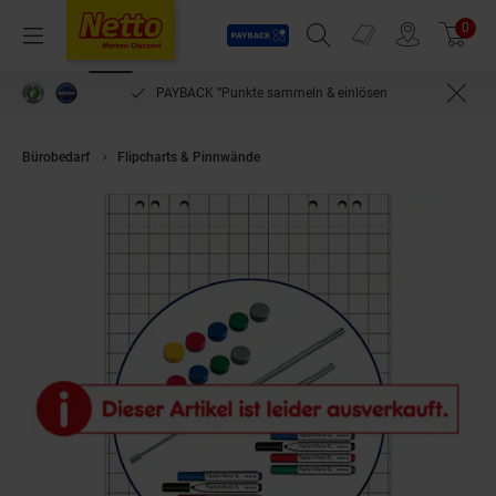
Payback
Prospekte
0
Arti
Menü
Suchfeld einblenden
Filiale finden
Warenkorb
PAYBACK °Punkte sammeln & einlösen
Bürobedarf
Flipcharts & Pinnwände
MAUL Flipchart Starter-Set