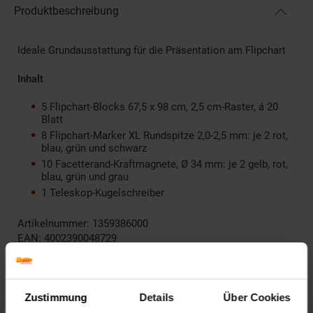
Produktbeschreibung
Ideale Grundausstattung für die Präsentation am Flipchart
Inhalt
5 Flipchart-Blocks 67,5 x 98 cm, 2,5 cm-Raster, á 20
Blatt
8 Flipchart-Marker XL Rundspitze 2,0-2,5 mm: je 2 rot,
blau, grün und schwarz
10 Facetterand-Kraftmagnete, Ø 34 mm: je 2 gelb, rot,
blau, grün und grau
1 Teleskop-Kugelschreiber
Artikelnummer: 1359386000
EAN: 4002390048729
Artikel gehört zur Kategorie:
Flipcharts & Pinnwände
Zustimmung
Details
Über Cookies