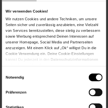
Bewertungen
Wir verwenden Cookies!
Versandinformationen
Wir nutzen Cookies und andere Techniken, um unsere
Seiten sicher und zuverlässig anzubieten, eine Vielzahl
von Services bereitzustellen, diese stetig zu verbessern
Herstellerinformationen
sowie Werbung entsprechend Deinen Interessen auf
unserer Homepage, Social Media und Partnerseiten
anzuzeigen. Mit einem Klick auf „Ok“ willigst Du in die
Fußzeile
Weitere Online-Angebote
Cookie Verwendung ein. Deine Cookie-Einstellungen
kannst Du jederzeit in den
Datenschutzinformationen
ändern bzw. widerrufen.
Netto Reisen
TV-Shop
Weinwelt
Einwilligungsauswahl
Notwendig
Präferenzen
Rezeptwelt
NettoKOM
Karriere
Statistiken