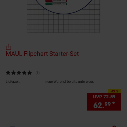
MAUL Flipchart Starter-Set
(Produkt aktuell 
Kundenbewertung: 5 von 5 Sternen
(1
Kundenbewertungen
)
Lieferzeit:
neue Ware ist bereits unterwegs
-13 %
Sie Sparen 13 Prozen
UVP
72.
59
UVP 
62.
*
Sie
99