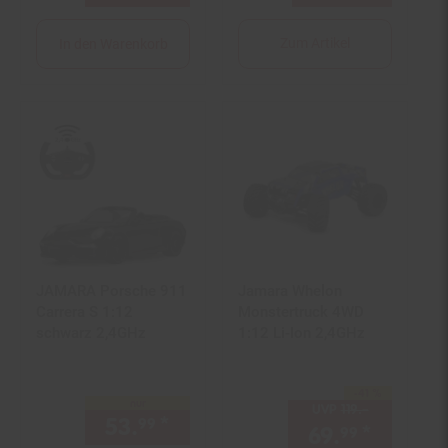
Zum Artikel
In den Warenkorb
JAMARA Porsche 911
Jamara Whelon
Carrera S 1:12
Monstertruck 4WD
schwarz 2,4GHz
1:12 Li-Ion 2,4GHz
-41 %
Sie Sparen 41 Prozent,
nur
UVP
119.–
UVP : 119,–
53.
*
nur 53,
€ Sternchen Fußno
99
99
69.
*
Aktuell
99