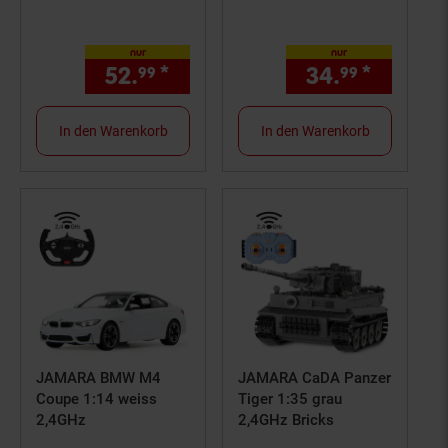
dunkelblau
nur
nur
52.
*
nur 52,
€ Sternchen Fußno
34.
*
nur 34,
99
99
99
In den Warenkorb
In den Warenkorb
JAMARA BMW M4
JAMARA CaDA Panzer
Coupe 1:14 weiss
Tiger 1:35 grau
2,4GHz
2,4GHz Bricks