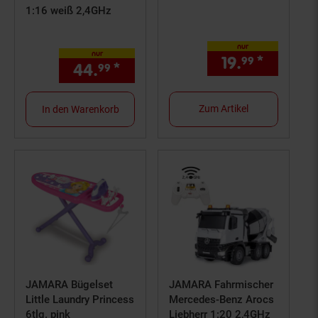
1:16 weiß 2,4GHz
nur
nur
19.
*
nur 19,
99
44.
*
nur 44,
€ Sternchen Fußn
99
99
Zum Artikel
In den Warenkorb
JAMARA Bügelset
JAMARA Fahrmischer
Little Laundry Princess
Mercedes-Benz Arocs
6tlg. pink
Liebherr 1:20 2,4GHz