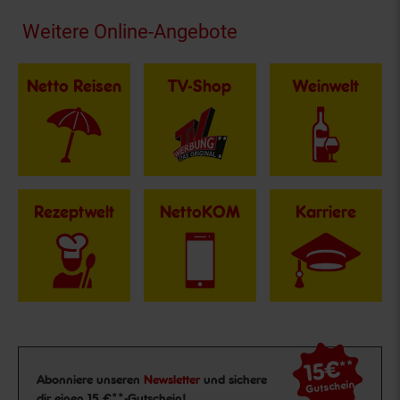
Fußzeile
Weitere Online-Angebote
Netto Reisen
TV-Shop
Weinwelt
Rezeptwelt
NettoKOM
Karriere
15€
**
Newsletter Anmeldung
Abonniere unseren
Newsletter
und sichere
Gutschein
dir einen 15 €**-Gutschein!