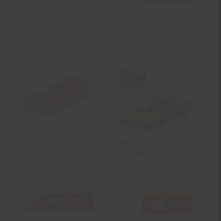
In den Warenkorb
In den Warenkorb
Jamara Snow Play Bob
JAMARA Aston Martin
Comfort 80 cm rot mit
Valkyrie AMR Pro 1:14
Bremse
grün 2,4GHz Tür
manuell
nur
40.
*
ab 40,
€ Sternchen Fußn
99
99
55.
*
nur 55,
99
ab