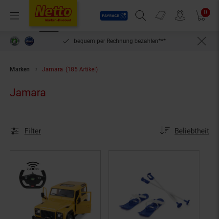
Payback
Prospekte
0
Arti
Menü
Suchfeld einblenden
Filiale finden
Warenkorb
len***
kein Mindestbestellwert
Marken
Jamara
(185 Artikel)
Jamara
Sortierung
Sortierung:
Filter
Beliebtheit