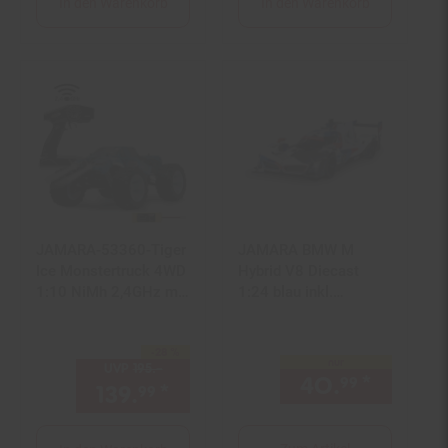
In den Warenkorb
In den Warenkorb
JAMARA-53360-Tiger
JAMARA BMW M
Ice Monstertruck 4WD
Hybrid V8 Diecast
1:10 NiMh 2,4GHz mit
1:24 blau inkl.
LED
Knopfzellen
-28 %
Sie Sparen 28 Prozent,
nur
UVP
195.–
UVP : 195,–€
40.
*
nur 40
99
139.
*
Aktueller Preis: 139,
€ St
99
99