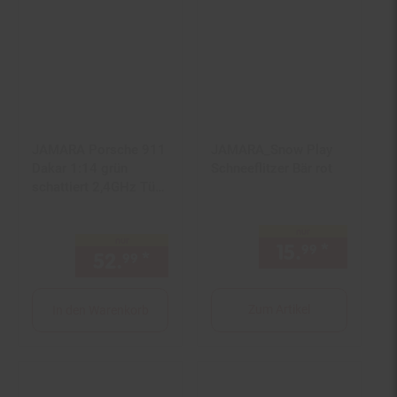
JAMARA Porsche 911
JAMARA_Snow Play
Dakar 1:14 grün
Schneeflitzer Bär rot
schattiert 2,4GHz Tür
manuell
nur
nur
15.
*
nur 15,
99
52.
*
nur 52,
€ Sternchen Fußno
99
99
Zum Artikel
In den Warenkorb