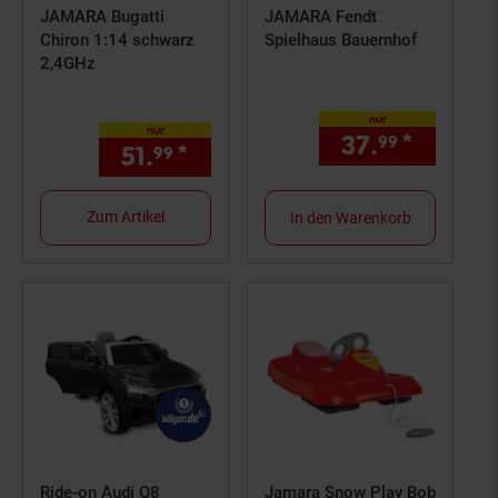
JAMARA Bugatti
JAMARA Fendt
Chiron 1:14 schwarz
Spielhaus Bauernhof
2,4GHz
nur
nur
37.
*
nur 37,
99
51.
*
nur 51,
€ Sternchen Fußno
99
99
Zum Artikel
In den Warenkorb
Ride-on Audi Q8
Jamara Snow Play Bob