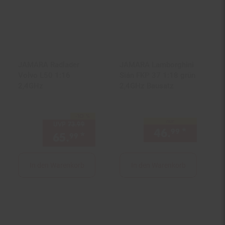
JAMARA Radlader
JAMARA Lamborghini
Volvo L50 1:16
Sián FKP 37 1:18 grün
2,4GHz
2,4GHz Bausatz
-10 %
Sie Sparen 10 Prozent,
nur
UVP
73.
99
UVP : 73,
99
€
46.
*
nur 46,
99
65.
*
Aktueller Preis: 65,
€ Ste
99
99
In den Warenkorb
In den Warenkorb