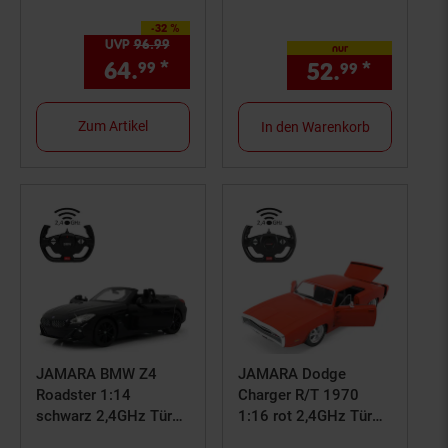
-32 %
Sie Sparen 32 Prozent,
UVP
96.
99
UVP : 96,
99
€
nur
64.
*
Aktueller Preis: 64,
€ Ste
52.
*
nur 52,
99
99
99
Zum Artikel
In den Warenkorb
JAMARA BMW Z4
JAMARA Dodge
Roadster 1:14
Charger R/T 1970
schwarz 2,4GHz Tür
1:16 rot 2,4GHz Tür
manuell
manuell