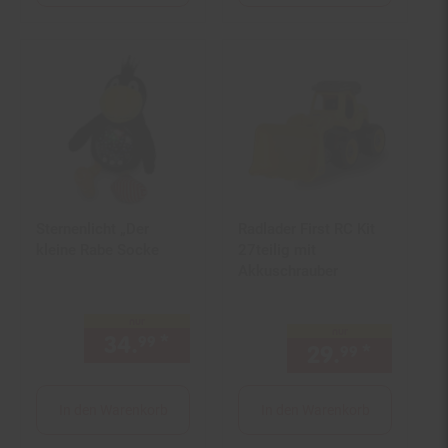
Sternenlicht „Der
Radlader First RC Kit
kleine Rabe Socke
27teilig mit
Akkuschrauber
nur
nur
34.
*
nur 34,
€ Sternchen Fußn
99
99
29.
*
nur 29,
99
In den Warenkorb
In den Warenkorb