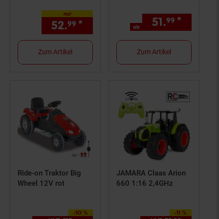
nur
51.
*
ab 51,
99
9
52.
*
nur 52,
€ Sternchen Fußno
99
99
ab
Zum Artikel
Zum Artikel
Ride-on Traktor Big
JAMARA Claas Arion
Wheel 12V rot
660 1:16 2,4GHz
-10 %
-11 %
Sie Sparen 10 Prozent,
Sie Sparen 11 Prozent,