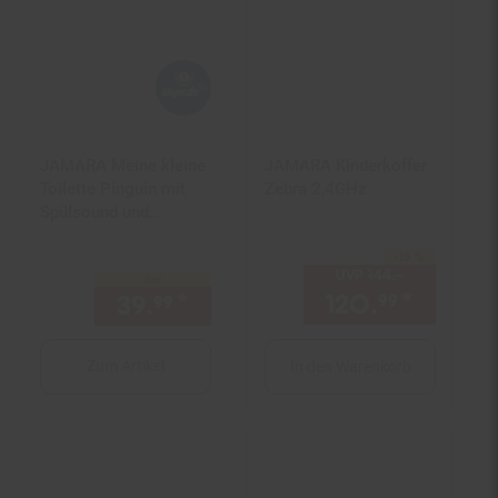
JAMARA Meine kleine
JAMARA Kinderkoffer
Toilette Pinguin mit
Zebra 2,4GHz
Spülsound und
Toilettenpapierhalter
-15 %
Sie Sparen 15 Prozent,
UVP
144.–
UVP : 144,–
nur
120.
*
Aktuell
39.
*
nur 39,
€ Sternchen Fußno
99
99
99
Zum Artikel
In den Warenkorb