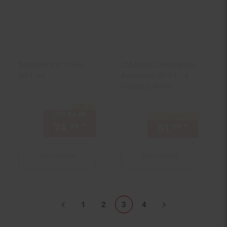
Rutscher VW T-Roc
JAMARA Lamborghini
3in1 rot
Aventador SVJ 1:14
orange 2,4GHz
-21 %
Sie Sparen 21 Prozent,
UVP
94.
99
UVP : 94,
99
€
nur
74.
*
Aktueller Preis: 74,
€ Ste
51.
*
nur 51,
99
99
99
Zum Artikel
Zum Artikel
1
2
3
4