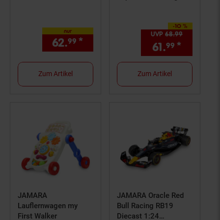
weiß
-10 %
Sie Sparen 10 Prozent,
nur
UVP
68.
99
UVP : 68,
9
62.
*
nur 62,
€ Sternchen Fußno
99
99
61.
*
Aktuelle
99
Zum Artikel
Zum Artikel
JAMARA
JAMARA Oracle Red
Lauflernwagen my
Bull Racing RB19
First Walker
Diecast 1:24