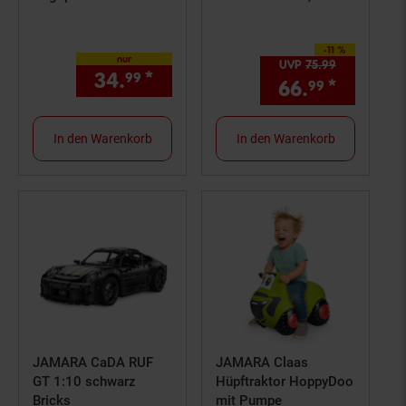
-11 %
Sie Sparen 11 Prozent,
nur
UVP
75.
99
UVP : 75,
99
34.
*
nur 34,
€ Sternchen Fußn
99
99
66.
*
Aktuell
99
In den Warenkorb
In den Warenkorb
JAMARA CaDA RUF
JAMARA Claas
GT 1:10 schwarz
Hüpftraktor HoppyDoo
Bricks
mit Pumpe