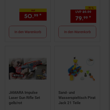
-11 %
Sie Sparen 11 Prozent,
nur
UVP
89.
99
UVP : 89,
9
50.
*
nur 50,
€ Sternchen Fußn
99
99
79.
*
Aktuell
99
In den Warenkorb
In den Warenkorb
JAMARA Impulse
Sand- und
Laser Gun Rifle Set
Wasserspieltisch Pirat
gelb/rot
Jack 21 Teile