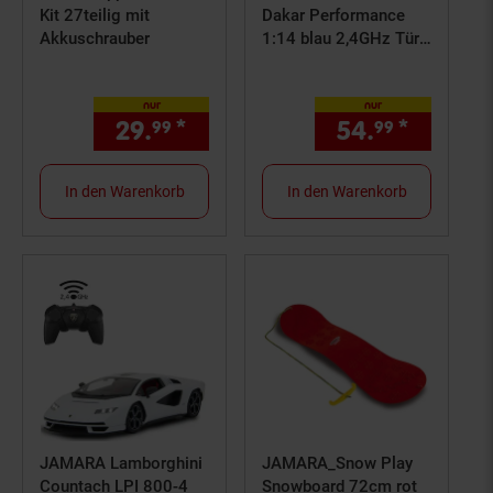
Kit 27teilig mit
Dakar Performance
Akkuschrauber
1:14 blau 2,4GHz Tür
manuell
nur
nur
29.
*
nur 29,
€ Sternchen Fußno
54.
*
nur 54,
99
99
99
In den Warenkorb
In den Warenkorb
JAMARA Lamborghini
JAMARA_Snow Play
Countach LPI 800-4
Snowboard 72cm rot