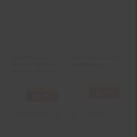
JAMARA Massey
SpinX Stuntcar versch.
Ferguson Hüpftraktor
Ausführungen
HoppyDoo mit Pumpe
nur
nur
31.
*
nur 31,
99
36.
*
nur 36,
€ Sternchen Fußno
99
99
Zum Artikel
In den Warenkorb