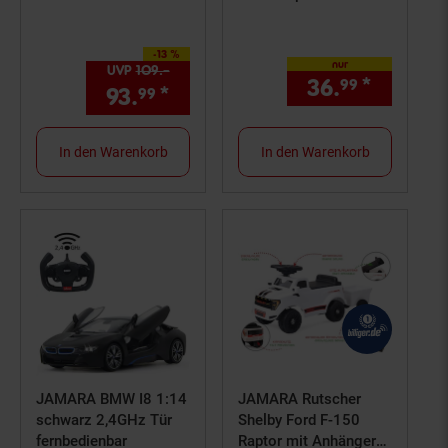
-13 %
Sie Sparen 13 Prozent,
nur
UVP
109.–
UVP : 109,–€
36.
*
nur 36,
99
93.
*
Aktueller Preis: 93,
€ Ste
99
99
In den Warenkorb
In den Warenkorb
JAMARA BMW I8 1:14
JAMARA Rutscher
schwarz 2,4GHz Tür
Shelby Ford F-150
fernbedienbar
Raptor mit Anhänger