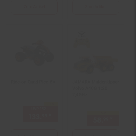
Zum Artikel
Zum Artikel
Ride-on Quad Pico 6V
JAMARA Muldenkipper
Volvo A40G 1:20
2,4GHz
-11 %
Sie Sparen 11 Prozent,
UVP
152.–
UVP : 152,–€
nur
133.
*
Aktueller Preis: 133,
€ St
99
99
58.
*
nur 58,
99