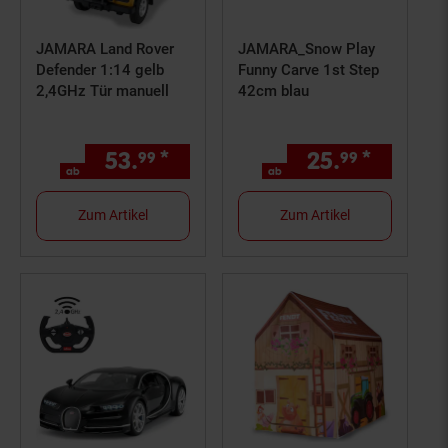
JAMARA Land Rover
JAMARA_Snow Play
Defender 1:14 gelb
Funny Carve 1st Step
2,4GHz Tür manuell
42cm blau
53.
*
ab 53,
€ Sternchen Fußno
25.
*
ab 25,
99
99
99
9
ab
ab
Zum Artikel
Zum Artikel