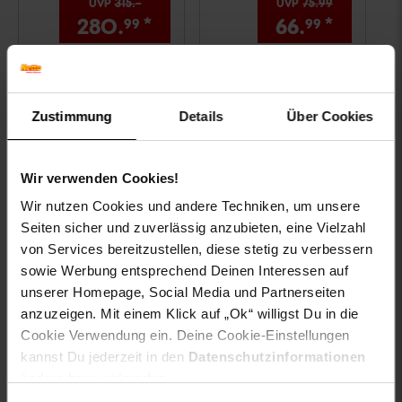
UVP
315.–
UVP : 315,–€
UVP
75.
99
UVP : 75,
99
280.
*
Aktueller Preis: 280,
66.
*
Aktuell
€ S
99
99
99
Zum Artikel
In den Warenkorb
Zustimmung
Details
Über Cookies
Wir verwenden Cookies!
Wir nutzen Cookies und andere Techniken, um unsere
Seiten sicher und zuverlässig anzubieten, eine Vielzahl
von Services bereitzustellen, diese stetig zu verbessern
sowie Werbung entsprechend Deinen Interessen auf
unserer Homepage, Social Media und Partnerseiten
JAMARA Baggerlader
JAMARA VW Käfer RC
anzuzeigen. Mit einem Klick auf „Ok“ willigst Du in die
JCB 1:20 2,4GHz
Diecast 1:18 creme
Cookie Verwendung ein. Deine Cookie-Einstellungen
weiss 40MHz
kannst Du jederzeit in den
Datenschutzinformationen
ändern bzw. widerrufen.
nur
nur
59.
*
nur 59,
€ Sternchen Fußno
99
99