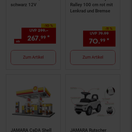
schwarz 12V
Ralley 100 cm rot mit
Lenkrad und Bremse
-10 %
Sie Sparen 10 Prozent,
-11 %
Sie Sparen 11 Prozent,
UVP
299.–
UVP : 299,–€
UVP
79.
99
UVP : 79,
99
267.
*
ab 267,
€ Sternchen Fußn
99
99
70.
*
Aktuell
99
ab
Zum Artikel
Zum Artikel
JAMARA CaDA Shell
JAMARA Rutscher