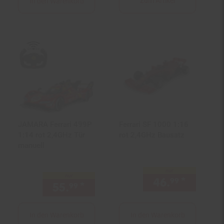
Zum Artikel
In den Warenkorb
JAMARA Ferrari 499P
Ferrari SF 1000 1:16
1:14 rot 2,4GHz Tür
rot 2,4GHz Bausatz
manuell
nur
nur
46.
*
nur 46,
99
55.
*
nur 55,
€ Sternchen Fußno
99
99
In den Warenkorb
In den Warenkorb