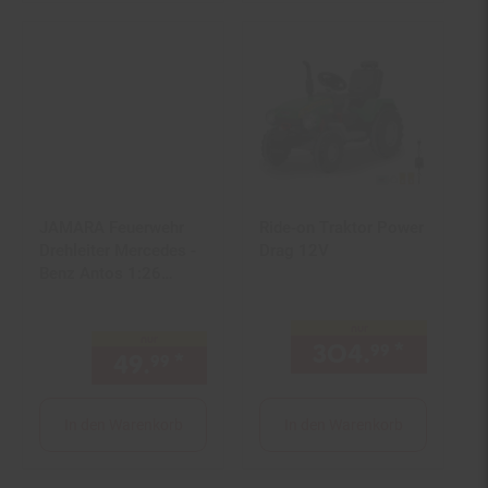
JAMARA Feuerwehr
Ride-on Traktor Power
Drehleiter Mercedes -
Drag 12V
Benz Antos 1:26
2,4GHz mit
Spritzfunktion
nur
nur
304.
*
nur 30
99
49.
*
nur 49,
€ Sternchen Fußn
99
99
In den Warenkorb
In den Warenkorb