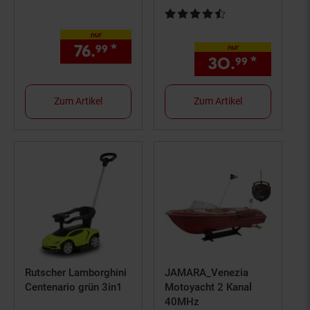
Kundenbewertung: 4,5 von 5 St
nur
76.
*
nur 76,
€ Sternchen Fußno
99
99
nur
30.
*
nur 30
99
Zum Artikel
Zum Artikel
Rutscher Lamborghini
JAMARA_Venezia
Centenario grün 3in1
Motoyacht 2 Kanal
40MHz