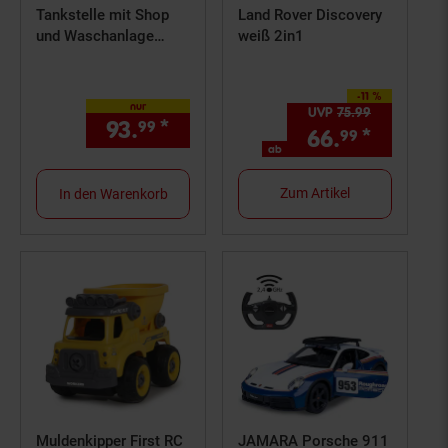
Tankstelle mit Shop
Land Rover Discovery
und Waschanlage
weiß 2in1
Bricks
-11 %
Sie Sparen 11 Prozent,
nur
UVP
75.
99
UVP : 75,
99
93.
*
nur 93,
€ Sternchen Fußno
99
99
66.
*
ab 66,
99
9
ab
Zum Artikel
In den Warenkorb
Muldenkipper First RC
JAMARA Porsche 911