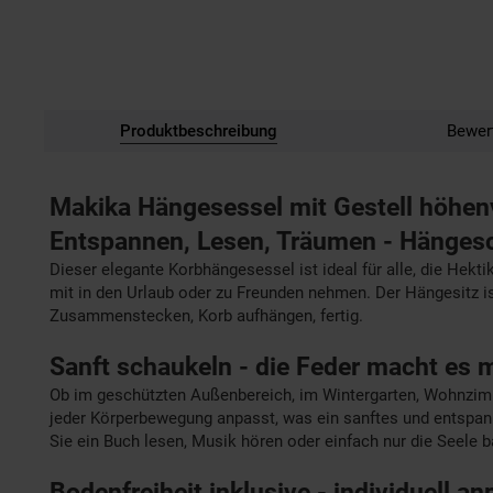
Produktbeschreibung
Bewer
Makika Hängesessel mit Gestell höhenv
Entspannen, Lesen, Träumen - Hängesc
Dieser elegante Korbhängesessel ist ideal für alle, die Hekt
mit in den Urlaub oder zu Freunden nehmen. Der Hängesitz is
Zusammenstecken, Korb aufhängen, fertig.
Sanft schaukeln - die Feder macht es 
Ob im geschützten Außenbereich, im Wintergarten, Wohnzimm
jeder Körperbewegung anpasst, was ein sanftes und entspann
Sie ein Buch lesen, Musik hören oder einfach nur die Seele
Bodenfreiheit inklusive - individuell a