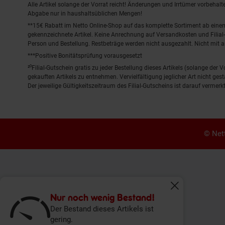
Alle Artikel solange der Vorrat reicht! Änderungen und Irrtümer vorbeha
Abgabe nur in haushaltsüblichen Mengen!
**15€ Rabatt im Netto Online-Shop auf das komplette Sortiment ab ein
gekennzeichnete Artikel. Keine Anrechnung auf Versandkosten und Filial-
Person und Bestellung. Restbeträge werden nicht ausgezahlt. Nicht mit 
***Positive Bonitätsprüfung vorausgesetzt
²⁰Filial-Gutschein gratis zu jeder Bestellung dieses Artikels (solange der
gekauften Artikels zu entnehmen. Vervielfältigung jeglicher Art nicht ge
Der jeweilige Gültigkeitszeitraum des Filial-Gutscheins ist darauf vermerkt
© Nett
Fenster schliess
Nur noch wenig Bestand!
Der Bestand dieses Artikels ist
gering.