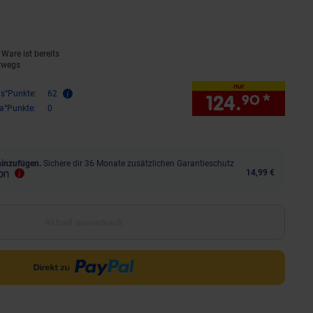
uell ausverkauft)
rnen
ewertungen
Ware ist bereits
rwegs
nur
is°Punkte:
62
124.
*
nur 
90
ra°Punkte:
0
hinzufügen.
Sichere dir 36 Monate zusätzlichen Garantieschutz
14,99 €
Aktuell ausverkauft