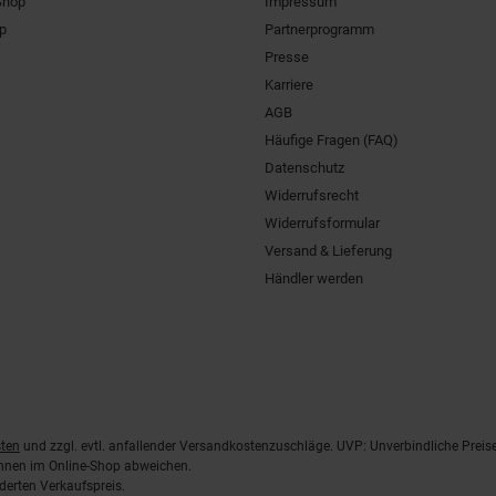
Shop
Impressum
pp
Partnerprogramm
Presse
Karriere
AGB
Häufige Fragen (FAQ)
Datenschutz
Widerrufsrecht
Widerrufsformular
Versand & Lieferung
Händler werden
ten
und zzgl. evtl. anfallender Versandkostenzuschläge. UVP: Unverbindliche Preis
önnen im Online-Shop abweichen.
derten Verkaufspreis.