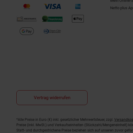
Mein Online-
Netto plus A
Vertrag widerrufen
Fußnoten
*Alle Preise in Euro (€) inkl. gesetzlicher Mehrwertsteuer, zzgl.
Versandkos
Preise (inkl. MwSt.) und Verkaufseinheiten (Stückzahl/Mengeneinheit) k
Statt- und durchgestrichene Preise beziehen sich auf unseren zuvor gefor