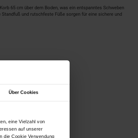
 der Korb 65 cm über dem Boden, was ein entspanntes Schweben
e Standfuß und rutschfeste Füße sorgen für eine sichere und
Über Cookies
en, eine Vielzahl von
teressen auf unserer
 in die Cookie Verwendung