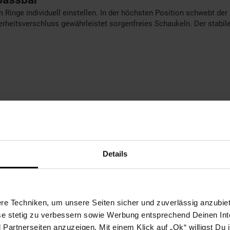
en Ringe individuell einstellen. In der höchsten Position schwebt
herheitsverschluss gewährleistet sorgenfreies Schaukeln. Der stabil
t und Komfort
ssbar
Details
ingen des Korbs befestigt
cht zu transportieren
e Techniken, um unsere Seiten sicher und zuverlässig anzubiet
ese stetig zu verbessern sowie Werbung entsprechend Deinen In
artnerseiten anzuzeigen. Mit einem Klick auf „Ok“ willigst Du