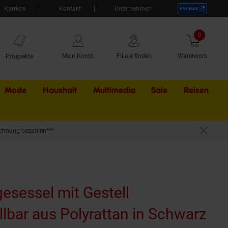
Karriere
Kontakt
Unternehmen
0
Artikel
Mein Konto
Filiale finden
Warenkorb
Prospekte
Mode
Haushalt
Multimedia
Sale
Externer Li
Reisen
chnung bezahlen***
esessel mit Gestell
lbar aus Polyrattan in Schwarz