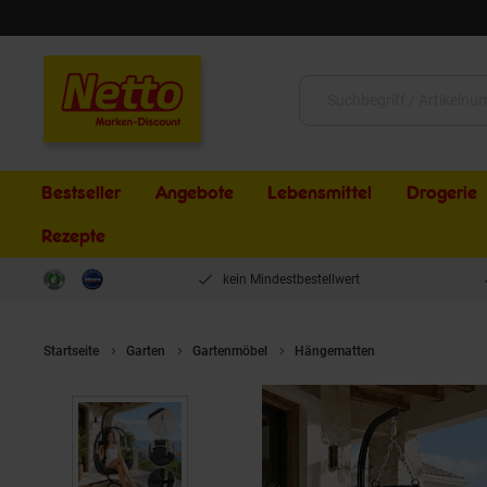
Schließen
Suche:
Bestseller
Angebote
Lebensmittel
Drogerie
Rezepte
kein Mindestbestellwert
Startseite
Garten
Gartenmöbel
Hängematten
Makika Hänges