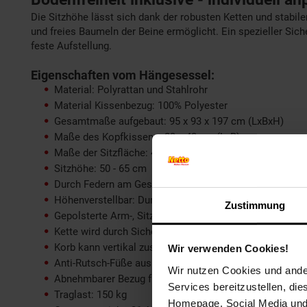
Die Sitzhöhe lässt sich dank der robusten Ketten und stabil
und freies Baumeln der Beine ermöglicht. Ein spezieller Sic
feste Aufstellung.
Eigenschaften vom Hängesessel:
Material: Polyrattan und Stahlrohr
Material Kissenbezug: 100% Polyester
Gesamtmaße aufgebaut: 95 x 93 x 197 cm (LxBxH)
Maße des Kopfkissens: 23 x 43 cm (LxB)
Maße der Sitzfläche: 47 x 49 cm (LxB)
Sitzhöhe: 50 - 65 cm
Durch Federn am Gestell verbunden für mehr Sicherhei
Höhenverstellbar: Durch stabile Ketten individuell anpa
Zustimmung
Gepolsterte Arm-, Sitz-, Rücken- und Kopfkissen
Kette wird durch Sicherheitsverschluss sicher an den R
Korb kann vertikal zusammengefaltet werden und ist lei
Wir verwenden Cookies!
Anti-Rutsch-Füße aus Gummi
Wir nutzen Cookies und ander
Abnehmbarer Bezug für einfache Reinigung
Services bereitzustellen, di
Traglast: 150 kg
Homepage, Social Media und P