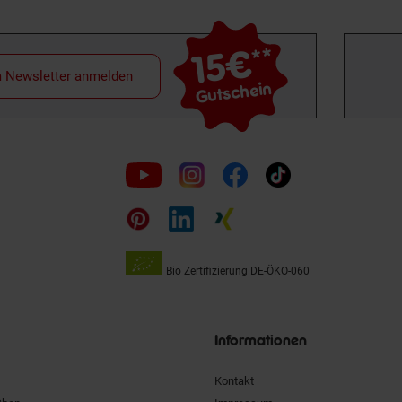
15€
**
m Newsletter anmelden
Gutschein
Folge
uns
auf
Bio Zertifizierung
DE-ÖKO-060
Unsere
Siegel
Informationen
Kontakt