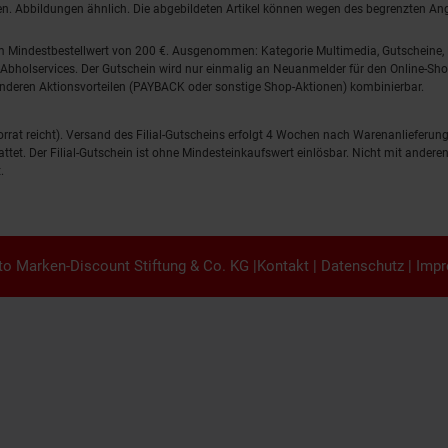
lten. Abbildungen ähnlich. Die abgebildeten Artikel können wegen des begrenzten A
em Mindestbestellwert von 200 €. Ausgenommen: Kategorie Multimedia, Gutscheine
Abholservices. Der Gutschein wird nur einmalig an Neuanmelder für den Online-Shop
anderen Aktionsvorteilen (PAYBACK oder sonstige Shop-Aktionen) kombinierbar.
 Vorrat reicht). Versand des Filial-Gutscheins erfolgt 4 Wochen nach Warenanlieferung
stattet. Der Filial-Gutschein ist ohne Mindesteinkaufswert einlösbar. Nicht mit and
.
o Marken-Discount Stiftung & Co. KG |
Kontakt
|
Datenschutz
|
Imp
en.