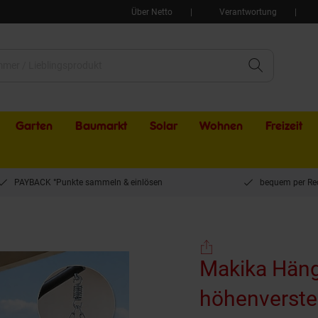
Über Netto
Verantwortung
Garten
Baumarkt
Solar
Wohnen
Freizeit
PAYBACK °Punkte sammeln & einlösen
bequem per Re
essel mit Gestell höhenverstellbar aus Polyrattan in Schwarz
Makika Häng
höhenverstel