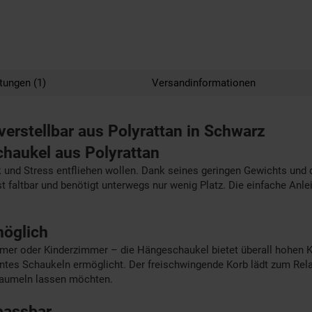
tungen (1)
Versandinformationen
erstellbar aus Polyrattan in Schwarz
haukel aus Polyrattan
ik und Stress entfliehen wollen. Dank seines geringen Gewichts und 
t faltbar und benötigt unterwegs nur wenig Platz. Die einfache Anle
möglich
er oder Kinderzimmer – die Hängeschaukel bietet überall hohen Kom
tes Schaukeln ermöglicht. Der freischwingende Korb lädt zum Relaxe
 baumeln lassen möchten.
npassbar