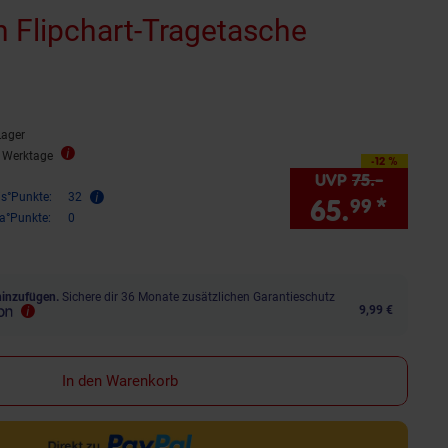
 Flipchart-Tragetasche
rnen
ewertungen
Lager
3 Werktage
-12 %
Sie Sparen 12 Prozent,
UVP
75.–
UVP : 7
is°Punkte:
32
65.
*
Sie 
99
ra°Punkte:
0
hinzufügen.
Sichere dir 36 Monate zusätzlichen Garantieschutz
9,99 €
In den Warenkorb