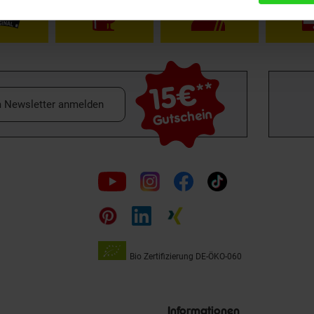
15€
**
m Newsletter anmelden
Gutschein
Folge
uns
auf
Bio Zertifizierung
DE-ÖKO-060
Unsere
Siegel
Informationen