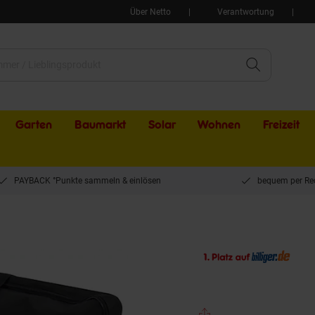
Über Netto
Verantwortung
Garten
Baumarkt
Solar
Wohnen
Freizeit
PAYBACK °Punkte sammeln & einlösen
bequem per Re
netoplan Flipchart-Tragetasche