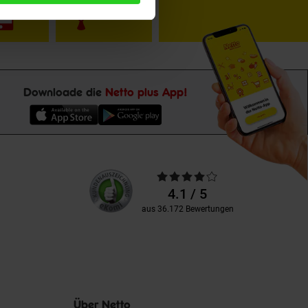
Downloade die
Netto plus App!
Unsere
Durchschnittliche
Kundenbewertungen
Bewertungen
4.1 / 5
aus 36.172 Bewertungen
Über Netto