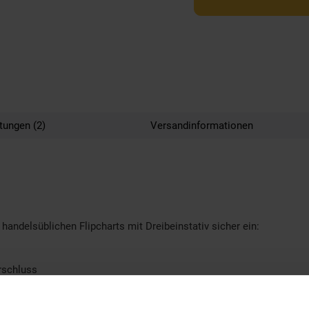
tungen (2)
Versandinformationen
handelsüblichen Flipcharts mit Dreibeinstativ sicher ein:
rschluss
sen Transport.