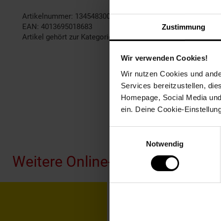
Artikelnummer: 1345483000
EAN: 4013695018683
Zustimmung
Artikel gehört zur Kategorie:
Flipcharts & Pinnwände
Wir verwenden Cookies!
Wir nutzen Cookies und ander
Services bereitzustellen, di
Homepage, Social Media und P
ein. Deine Cookie-Einstellun
Fußzeile
Einwilligungsauswahl
Notwendig
Weitere Online-Angebote
Netto Reisen
TV-