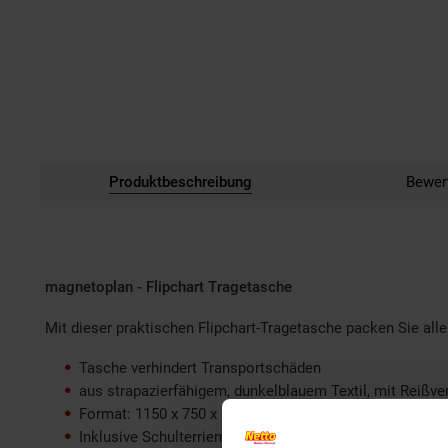
Produktbeschreibung
Bewer
magnetoplan - Flipchart Tragetasche
Mit dieser praktischen Flipchart-Tragetasche packen Sie alle 
Tasche verhindert Transportschäden
aus strapazierfähigem, dunkelblauem Textil, mit Reißve
Format: 1150 x 750 x 80 mm
Inklusive Schulterriemen und Handschlaufe, für mühelo