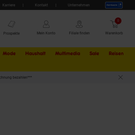
Karriere
Kontakt
Unternehmen
0
Artikel
Mein Konto
Filiale finden
Warenkorb
Prospekte
Mode
Haushalt
Multimedia
Sale
Externer Li
Reisen
chnung bezahlen***