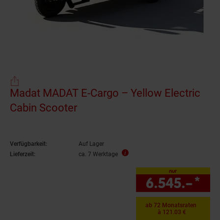
Madat MADAT E-Cargo – Yellow Electric
Cabin Scooter
Verfügbarkeit:
Auf Lager
Lieferzeit:
ca. 7 Werktage
nur
6.545.–
*
nu
ab 72 Monatsraten
à 121.03 €