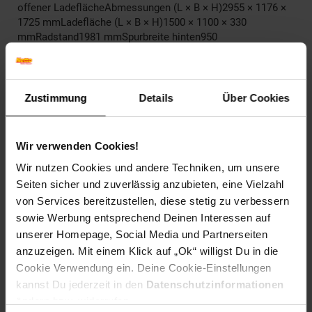
offener LadeflächeAbmessungen (L × B × H)2955 × 1176 ×
1725 mmLadefläche (L × B × H)1500 × 1100 × 330
mmRadstand1981 mmSpurbreite hinten950
mmLeergewicht256 kgMindestbodenfreiheit= 150
mmWendekreis= 4 mMaximale Zuladung500
kgHöchstgeschwindigkeit40 km/hMaximale Steigung= 25
%Batterie 72V / 80Ah ( Blei Gel
Zustimmung
Details
Über Cookies
Batterie) Motorleistung3900 WReichweiteca. 60–70
kmLadezeitca. 6–8 Stunden
Wir verwenden Cookies!
Artikelnummer: 3119509000
EAN: 4262503530668
Wir nutzen Cookies und andere Techniken, um unsere
Artikel gehört zur Kategorie:
E-Roller & E-Scooter
Seiten sicher und zuverlässig anzubieten, eine Vielzahl
von Services bereitzustellen, diese stetig zu verbessern
sowie Werbung entsprechend Deinen Interessen auf
unserer Homepage, Social Media und Partnerseiten
Versandinformationen
anzuzeigen. Mit einem Klick auf „Ok“ willigst Du in die
Cookie Verwendung ein. Deine Cookie-Einstellungen
kannst Du jederzeit in den
Datenschutzinformationen
Herstellerinformationen
ändern bzw. widerrufen.