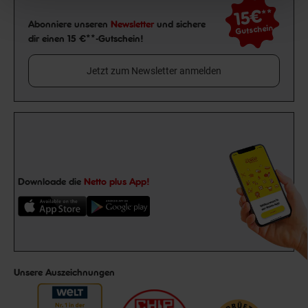
15€
**
Newsletter Anmeldung
Abonniere unseren
Newsletter
und sichere
Gutschein
dir einen 15 €**-Gutschein!
Jetzt zum Newsletter anmelden
Downloade die
Netto plus App!
Unsere Auszeichnungen