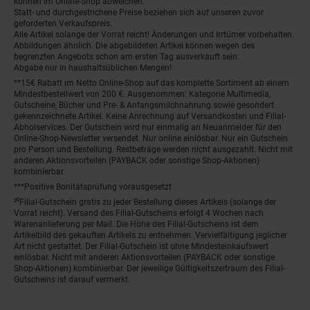
können im Online-Shop abweichen.
Statt- und durchgestrichene Preise beziehen sich auf unseren zuvor
geforderten Verkaufspreis.
Alle Artikel solange der Vorrat reicht! Änderungen und Irrtümer vorbehalten.
Abbildungen ähnlich. Die abgebildeten Artikel können wegen des
begrenzten Angebots schon am ersten Tag ausverkauft sein.
Abgabe nur in haushaltsüblichen Mengen!
**15€ Rabatt im Netto Online-Shop auf das komplette Sortiment ab einem
Mindestbestellwert von 200 €. Ausgenommen: Kategorie Multimedia,
Gutscheine, Bücher und Pre- & Anfangsmilchnahrung sowie gesondert
gekennzeichnete Artikel. Keine Anrechnung auf Versandkosten und Filial-
Abholservices. Der Gutschein wird nur einmalig an Neuanmelder für den
Online-Shop-Newsletter versendet. Nur online einlösbar. Nur ein Gutschein
pro Person und Bestellung. Restbeträge werden nicht ausgezahlt. Nicht mit
anderen Aktionsvorteilen (PAYBACK oder sonstige Shop-Aktionen)
kombinierbar.
***Positive Bonitätsprüfung vorausgesetzt
²⁰Filial-Gutschein gratis zu jeder Bestellung dieses Artikels (solange der
Vorrat reicht). Versand des Filial-Gutscheins erfolgt 4 Wochen nach
Warenanlieferung per Mail. Die Höhe des Filial-Gutscheins ist dem
Artikelbild des gekauften Artikels zu entnehmen. Vervielfältigung jeglicher
Art nicht gestattet. Der Filial-Gutschein ist ohne Mindesteinkaufswert
einlösbar. Nicht mit anderen Aktionsvorteilen (PAYBACK oder sonstige
Shop-Aktionen) kombinierbar. Der jeweilige Gültigkeitszeitraum des Filial-
Gutscheins ist darauf vermerkt.