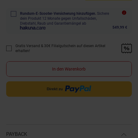
Rundum-E-Scooter-Versicherung hinzufügen.
Sichere
dein Produkt 12 Monate gegen Unfallschäden,
Diebstahl, Raub und Garantiemängel ab
549,99 €
Gratis Versand & 30€ Filialgutschein auf diesen Artikel
Promotion "Gratis Versand &amp; 30€ Filialgutschein auf diesen Artikel 
erhalten!
In den Warenkorb
PAYBACK