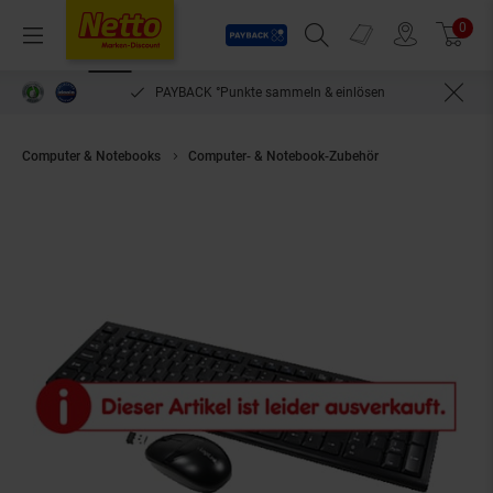
Payback
Prospekte
0
Arti
Menü
Suchfeld einblenden
Filiale finden
Warenkorb
PAYBACK °Punkte sammeln & einlösen
Computer & Notebooks
Computer- & Notebook-Zubehör
LogiLink ID01