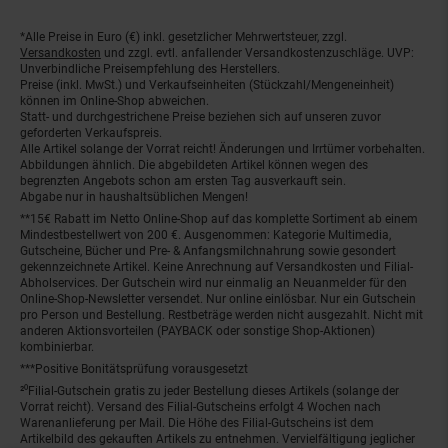
*Alle Preise in Euro (€) inkl. gesetzlicher Mehrwertsteuer, zzgl.
Fußnoten
Versandkosten
und zzgl. evtl. anfallender Versandkostenzuschläge. UVP:
Unverbindliche Preisempfehlung des Herstellers.
Preise (inkl. MwSt.) und Verkaufseinheiten (Stückzahl/Mengeneinheit)
können im Online-Shop abweichen.
Statt- und durchgestrichene Preise beziehen sich auf unseren zuvor
geforderten Verkaufspreis.
Alle Artikel solange der Vorrat reicht! Änderungen und Irrtümer vorbehalten.
Abbildungen ähnlich. Die abgebildeten Artikel können wegen des
begrenzten Angebots schon am ersten Tag ausverkauft sein.
Abgabe nur in haushaltsüblichen Mengen!
**15€ Rabatt im Netto Online-Shop auf das komplette Sortiment ab einem
Mindestbestellwert von 200 €. Ausgenommen: Kategorie Multimedia,
Gutscheine, Bücher und Pre- & Anfangsmilchnahrung sowie gesondert
gekennzeichnete Artikel. Keine Anrechnung auf Versandkosten und Filial-
Abholservices. Der Gutschein wird nur einmalig an Neuanmelder für den
Online-Shop-Newsletter versendet. Nur online einlösbar. Nur ein Gutschein
pro Person und Bestellung. Restbeträge werden nicht ausgezahlt. Nicht mit
anderen Aktionsvorteilen (PAYBACK oder sonstige Shop-Aktionen)
kombinierbar.
***Positive Bonitätsprüfung vorausgesetzt
²⁰Filial-Gutschein gratis zu jeder Bestellung dieses Artikels (solange der
Vorrat reicht). Versand des Filial-Gutscheins erfolgt 4 Wochen nach
Warenanlieferung per Mail. Die Höhe des Filial-Gutscheins ist dem
Artikelbild des gekauften Artikels zu entnehmen. Vervielfältigung jeglicher