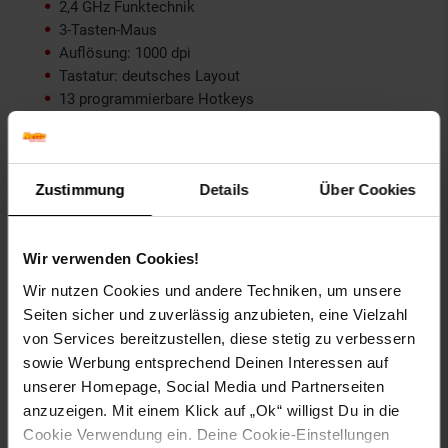
2,4 GHz Funktechnik
3-Tasten-Maus
Auflösung: 1000 dpi
Tastatur: deutsches Layout
13 programmierbare Hotkeys
USB Micro Dongle mit Autolink
Plug & Play
Reichweite: 6-10 m
Zustimmung
Details
Über Cookies
Artikelnummer: 1421991000
EAN: 4052792003543
Artikel gehört zur Kategorie:
Computer- & Notebook-
Wir verwenden Cookies!
Zubehör
Wir nutzen Cookies und andere Techniken, um unsere
Seiten sicher und zuverlässig anzubieten, eine Vielzahl
von Services bereitzustellen, diese stetig zu verbessern
sowie Werbung entsprechend Deinen Interessen auf
Bewertungen
unserer Homepage, Social Media und Partnerseiten
anzuzeigen. Mit einem Klick auf „Ok“ willigst Du in die
Cookie Verwendung ein. Deine Cookie-Einstellungen
Versandinformationen