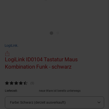
LogiLink ID0104 Tastatur Maus
Kombination Funk - schwarz
(Produkt aktuel
Kundenbewertung: 4,4 von 5 Sternen
(5
Kundenbewertungen
)
Lieferzeit:
neue Ware ist bereits unterwegs
Farbe:
Schwarz (derzeit ausverkauft)