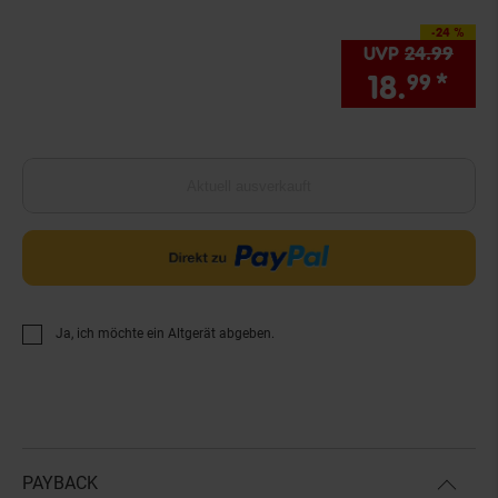
-24 %
Sie Sparen 24 Prozen
UVP
24.
99
UVP 
18.
*
Sie
99
Aktuell ausverkauft
Ja, ich möchte ein Altgerät abgeben.
PAYBACK