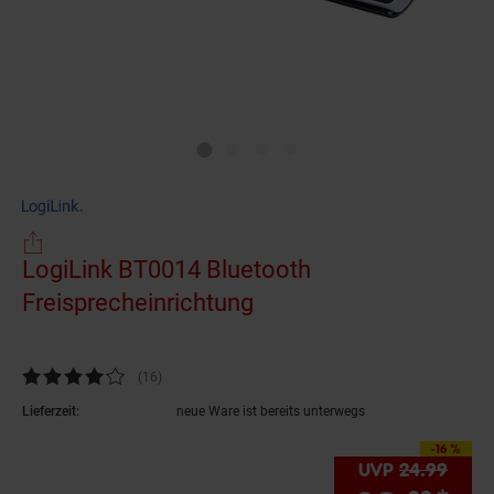
LogiLink BT0014 Bluetooth
Freisprecheinrichtung
(Produkt aktuell ausve
Kundenbewertung: 4,13 von 5 Sternen
(16
Kundenbewertungen
)
Lieferzeit:
neue Ware ist bereits unterwegs
-16 %
Sie Sparen 16 Prozen
UVP
24.
99
UVP 