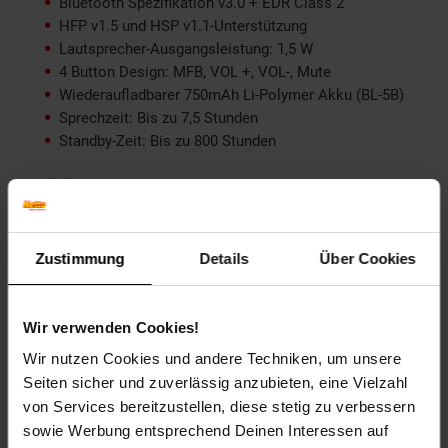
Bluetooth Spezifikation v3.0 + EDR Class 2
HFP v1.5 und HSP v1.1-Unterstützung
Lautsprecher-Ausgangsleistung: 1,5 W
4 Button Design: MFB, VOL +, VOL-, Mute
Wiederaufladbarer 750mAh Li-Polymer Akku (BL-5B)
Sprechzeit: Bis zu 7,5 Stunden
Standby-Zeit: Bis zu 800 Stunden
Artikelnummer: 1228707000
EAN: 4052792001549
Artikel gehört zur Kategorie:
Handyzubehör
Zustimmung
Details
Über Cookies
Bewertungen
Wir verwenden Cookies!
Wir nutzen Cookies und andere Techniken, um unsere
Seiten sicher und zuverlässig anzubieten, eine Vielzahl
Versandinformationen
von Services bereitzustellen, diese stetig zu verbessern
sowie Werbung entsprechend Deinen Interessen auf