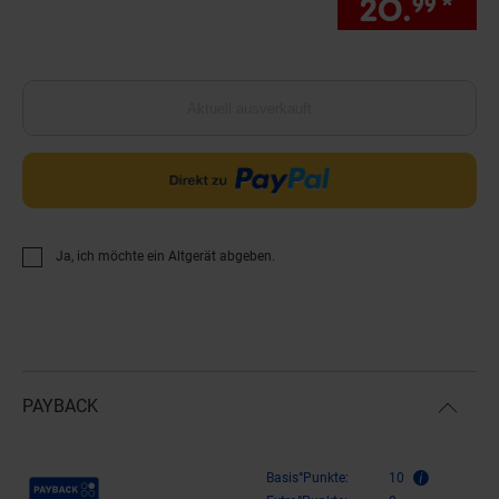
20.
*
Sie
99
Aktuell ausverkauft
Ja, ich möchte ein Altgerät abgeben.
PAYBACK
Payback Punkte
Basis°Punkte:
10