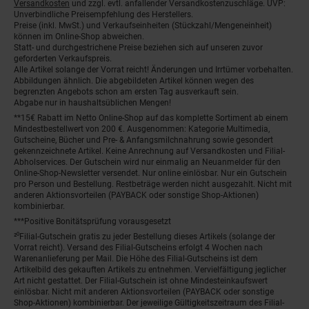
Versandkosten
und zzgl. evtl. anfallender Versandkostenzuschläge. UVP:
Unverbindliche Preisempfehlung des Herstellers.
Preise (inkl. MwSt.) und Verkaufseinheiten (Stückzahl/Mengeneinheit)
können im Online-Shop abweichen.
Statt- und durchgestrichene Preise beziehen sich auf unseren zuvor
geforderten Verkaufspreis.
Alle Artikel solange der Vorrat reicht! Änderungen und Irrtümer vorbehalten.
Abbildungen ähnlich. Die abgebildeten Artikel können wegen des
begrenzten Angebots schon am ersten Tag ausverkauft sein.
Abgabe nur in haushaltsüblichen Mengen!
**15€ Rabatt im Netto Online-Shop auf das komplette Sortiment ab einem
Mindestbestellwert von 200 €. Ausgenommen: Kategorie Multimedia,
Gutscheine, Bücher und Pre- & Anfangsmilchnahrung sowie gesondert
gekennzeichnete Artikel. Keine Anrechnung auf Versandkosten und Filial-
Abholservices. Der Gutschein wird nur einmalig an Neuanmelder für den
Online-Shop-Newsletter versendet. Nur online einlösbar. Nur ein Gutschein
pro Person und Bestellung. Restbeträge werden nicht ausgezahlt. Nicht mit
anderen Aktionsvorteilen (PAYBACK oder sonstige Shop-Aktionen)
kombinierbar.
***Positive Bonitätsprüfung vorausgesetzt
²⁰Filial-Gutschein gratis zu jeder Bestellung dieses Artikels (solange der
Vorrat reicht). Versand des Filial-Gutscheins erfolgt 4 Wochen nach
Warenanlieferung per Mail. Die Höhe des Filial-Gutscheins ist dem
Artikelbild des gekauften Artikels zu entnehmen. Vervielfältigung jeglicher
Art nicht gestattet. Der Filial-Gutschein ist ohne Mindesteinkaufswert
einlösbar. Nicht mit anderen Aktionsvorteilen (PAYBACK oder sonstige
Shop-Aktionen) kombinierbar. Der jeweilige Gültigkeitszeitraum des Filial-