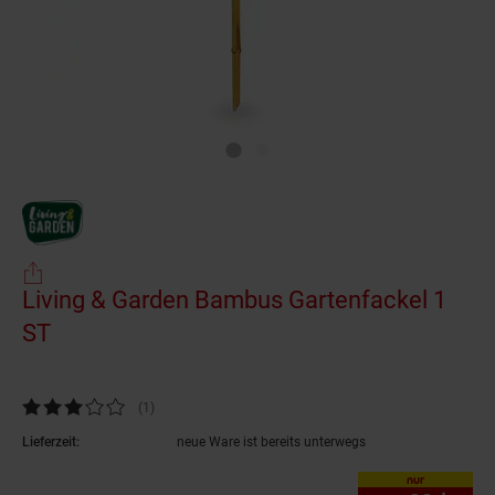
Living & Garden Bambus Gartenfackel 1
ST
(Produkt aktuell ausverkauft)
Kundenbewertung: 3 von 5 Sternen
(1
Kundenbewertungen
)
Lieferzeit:
neue Ware ist bereits unterwegs
nur