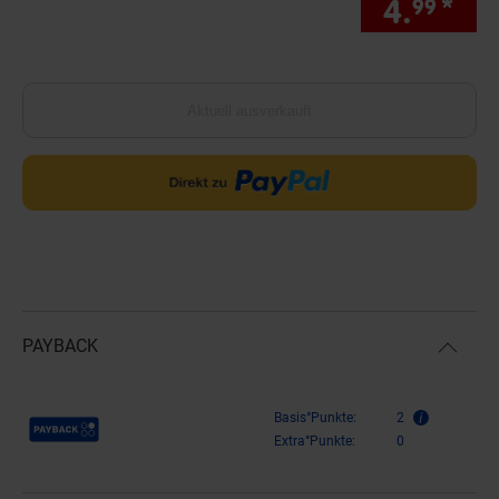
4.
*
nur
99
Aktuell ausverkauft
PAYBACK
Payback Punkte
Basis°Punkte:
2
Extra°Punkte:
0