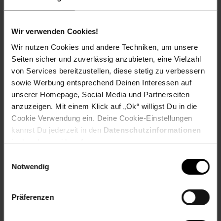
Bewertungen
Wir verwenden Cookies!
Wir nutzen Cookies und andere Techniken, um unsere
Versandinformationen
Seiten sicher und zuverlässig anzubieten, eine Vielzahl
von Services bereitzustellen, diese stetig zu verbessern
sowie Werbung entsprechend Deinen Interessen auf
Herstellerinformationen
unserer Homepage, Social Media und Partnerseiten
anzuzeigen. Mit einem Klick auf „Ok“ willigst Du in die
Cookie Verwendung ein. Deine Cookie-Einstellungen
Fußzeile
Weitere Online-Angebote
kannst Du jederzeit in den
Datenschutzinformationen
ändern bzw. widerrufen.
Netto Reisen
TV-Shop
Weinwelt
Einwilligungsauswahl
Notwendig
Präferenzen