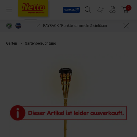
Payback
Prospekte
0
Arti
Menü
Suchfeld einblenden
Filiale finden
Warenkorb
PAYBACK °Punkte sammeln & einlösen
Garten
Gartenbeleuchtung
Living & Garden Bambus Gartenfackel 1 ST