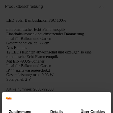
Produktbeschreibung
LED Solar Bambusfackel FSC 100%
mit romantischer Echt-Flammenoptik
Einschaltautomatik bei einsetzender Dämmerung
Ideal für Balkon und Garten
Gesamthöhe: ca. ca. 77 cm
Aus Bambus
12 LEDs leuchten abwechselnd und erzeugen so eine
romantische Echt-Flammenoptik
Mit EIN-/AUS-Schalter
Ideal für Balkon und Garten
IP 44 spritzwassergeschützt
Gesamtleistung: max. 0,03 W
Solarpanel: 2 V
Artikelnummer: 2650792000
EAN: 4311536028274
Artikel gehört zur Kategorie:
Gartenbeleuchtung
Zustimmung
Details
Über Cookies