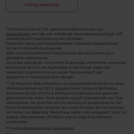
Vertrag widerrufen
*Alle Preise in Euro (€) inkl. gesetzlicher Mehrwertsteuer, zzgl.
Fußnoten
Versandkosten
und zzgl. evtl. anfallender Versandkostenzuschläge. UVP:
Unverbindliche Preisempfehlung des Herstellers.
Preise (inkl. MwSt.) und Verkaufseinheiten (Stückzahl/Mengeneinheit)
können im Online-Shop abweichen.
Statt- und durchgestrichene Preise beziehen sich auf unseren zuvor
geforderten Verkaufspreis.
Alle Artikel solange der Vorrat reicht! Änderungen und Irrtümer vorbehalten.
Abbildungen ähnlich. Die abgebildeten Artikel können wegen des
begrenzten Angebots schon am ersten Tag ausverkauft sein.
Abgabe nur in haushaltsüblichen Mengen!
**15€ Rabatt im Netto Online-Shop auf das komplette Sortiment ab einem
Mindestbestellwert von 200 €. Ausgenommen: Kategorie Multimedia,
Gutscheine, Bücher und Pre- & Anfangsmilchnahrung sowie gesondert
gekennzeichnete Artikel. Keine Anrechnung auf Versandkosten und Filial-
Abholservices. Der Gutschein wird nur einmalig an Neuanmelder für den
Online-Shop-Newsletter versendet. Nur online einlösbar. Nur ein Gutschein
pro Person und Bestellung. Restbeträge werden nicht ausgezahlt. Nicht mit
anderen Aktionsvorteilen (PAYBACK oder sonstige Shop-Aktionen)
kombinierbar.
***Positive Bonitätsprüfung vorausgesetzt