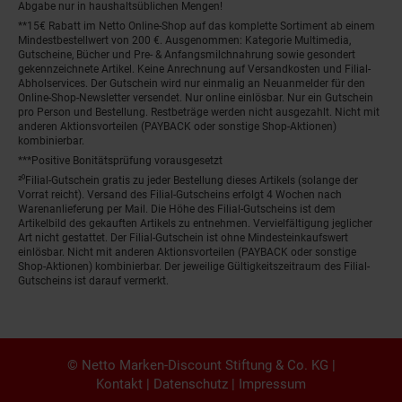
Abgabe nur in haushaltsüblichen Mengen!
**15€ Rabatt im Netto Online-Shop auf das komplette Sortiment ab einem
Mindestbestellwert von 200 €. Ausgenommen: Kategorie Multimedia,
Gutscheine, Bücher und Pre- & Anfangsmilchnahrung sowie gesondert
gekennzeichnete Artikel. Keine Anrechnung auf Versandkosten und Filial-
Abholservices. Der Gutschein wird nur einmalig an Neuanmelder für den
Online-Shop-Newsletter versendet. Nur online einlösbar. Nur ein Gutschein
pro Person und Bestellung. Restbeträge werden nicht ausgezahlt. Nicht mit
anderen Aktionsvorteilen (PAYBACK oder sonstige Shop-Aktionen)
kombinierbar.
***Positive Bonitätsprüfung vorausgesetzt
²⁰Filial-Gutschein gratis zu jeder Bestellung dieses Artikels (solange der
Vorrat reicht). Versand des Filial-Gutscheins erfolgt 4 Wochen nach
Warenanlieferung per Mail. Die Höhe des Filial-Gutscheins ist dem
Artikelbild des gekauften Artikels zu entnehmen. Vervielfältigung jeglicher
Art nicht gestattet. Der Filial-Gutschein ist ohne Mindesteinkaufswert
einlösbar. Nicht mit anderen Aktionsvorteilen (PAYBACK oder sonstige
Shop-Aktionen) kombinierbar. Der jeweilige Gültigkeitszeitraum des Filial-
Gutscheins ist darauf vermerkt.
© Netto Marken-Discount Stiftung & Co. KG |
Kontakt
|
Datenschutz
|
Impressum