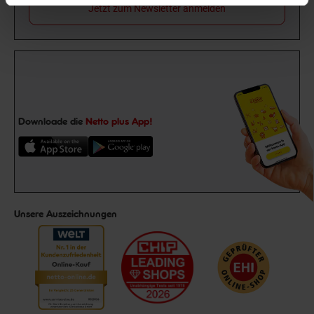
Jetzt zum Newsletter anmelden
Downloade die
Netto plus App!
Unsere Auszeichnungen