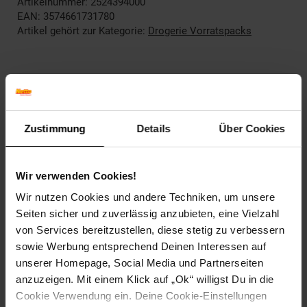
Artikelnummer: 2524394000
EAN: 3574661731780
Artikel gehört zur Kategorie:
Drogerie Vorratspacks
Kennzeichnung
Zustimmung
Details
Über Cookies
Bewertungen
Wir verwenden Cookies!
Versandinformationen
Wir nutzen Cookies und andere Techniken, um unsere
Seiten sicher und zuverlässig anzubieten, eine Vielzahl
Herstellerinformationen
von Services bereitzustellen, diese stetig zu verbessern
sowie Werbung entsprechend Deinen Interessen auf
unserer Homepage, Social Media und Partnerseiten
anzuzeigen. Mit einem Klick auf „Ok“ willigst Du in die
Cookie Verwendung ein. Deine Cookie-Einstellungen