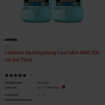
Listerine Mundspülung Cool Mint Mild 500
ml, 6er Pack
Kundenbewertung: 5 von 5 Sternen
(1
Kundenbewertungen
)
Verfügbarkeit:
Auf Lager
Lieferzeit:
ca. 2 - 3 Werktage
Grundpreis:
6.– / l
6,–€ pro Liter
Mindestbestellmenge:
1