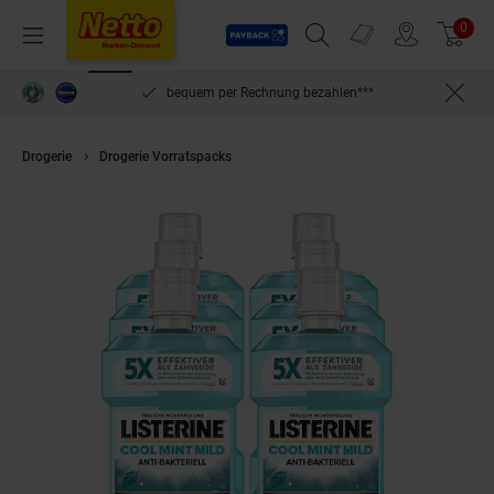
Payback
Prospekte
0
Arti
Menü
Suchfeld einblenden
Filiale finden
Warenkorb
inlösen
bequem per Rechnung bezahlen***
Drogerie
Drogerie Vorratspacks
Listerine Mundspülung Cool Mint Mild 5