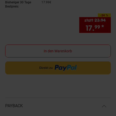
Bisheriger 30 Tage
17.
99
€
17,
99
€
Bestpreis:
-24 %
Sie Sparen 24 Prozen
statt
23.
94
Alter
17.
*
Sie
99
In den Warenkorb
PAYBACK