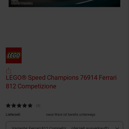
LEGO® Speed Champions 76914 Ferrari
812 Competizione
(Produkt aktuell ausverkau
Kundenbewertung: 4,75 von 5 Sternen
(4
Kundenbewertungen
)
Lieferzeit:
neue Ware ist bereits unterwegs
Variante:
Ferrari 812 Competiz ... (derzeit ausverkauft)