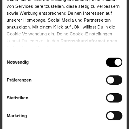
Kundendienst für Steine & Teile. Wir bemühen uns, in allen
von Services bereitzustellen, diese stetig zu verbessern
Ländern kostenlosen Ersatz anzubieten, behalten uns
sowie Werbung entsprechend Deinen Interessen auf
jedoch das Recht vor, die Verfügbarkeit dieses Service
jederzeit ohne vorherige Ankündigung zu ändern.
unserer Homepage, Social Media und Partnerseiten
anzuzeigen. Mit einem Klick auf „Ok“ willigst Du in die
Artikelnummer: 2588636000
Cookie Verwendung ein. Deine Cookie-Einstellungen
EAN: 5702017424187
kannst Du jederzeit in den
Datenschutzinformationen
Artikel gehört zur Kategorie:
LEGO
ändern bzw. widerrufen.
Einwilligungsauswahl
Notwendig
Bewertungen
Präferenzen
Versandinformationen
Statistiken
Herstellerinformationen
Marketing