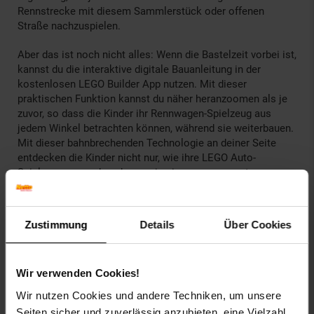
Rennstrecke mit diesem Sammlerstück oder offenen
Straße nachzuspielen.
Aber das ist noch nicht alles: Wenn die Bastelzeit vorbei ist,
kannst du die interaktive digitale Bauanleitung in der
kostenlosen LEGO Builder App nutzen. Mit dieser
praktischen Funktion kannst du näher heranzoomen als je
zuvor, so dass die Kinder ihr Rennwagen-Spielzeug aus
jedem Winkel betrachten können, während sie weiterbauen.
Mit dieser bahnbrechenden Technologie an deiner Seite
entdecken die Kinder nicht nur, wie ihre LEGO Auto-
Spielzeuge aussehen, bevor sie sie zusammensetzen,
sondern auch, dass es unendlich viele
Gestaltungsmöglichkeiten gibt.
Zustimmung
Details
Über Cookies
Das Modell Ferrari 812 Competizione ist über 4 cm hoch,
16 cm lang und 7 cm breit.
Enthält 261 Teile.
Wir verwenden Cookies!
Falls bei Ihrem neuen LEGO Set Teile fehlen oder fehlerhaft
Wir nutzen Cookies und andere Techniken, um unsere
sind, ersetzen wir die Teile kostenlos über unseren
Seiten sicher und zuverlässig anzubieten, eine Vielzahl