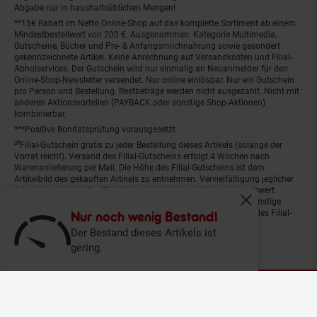
Abgabe nur in haushaltsüblichen Mengen!
**15€ Rabatt im Netto Online-Shop auf das komplette Sortiment ab einem
Mindestbestellwert von 200 €. Ausgenommen: Kategorie Multimedia,
Gutscheine, Bücher und Pre- & Anfangsmilchnahrung sowie gesondert
gekennzeichnete Artikel. Keine Anrechnung auf Versandkosten und Filial-
Abholservices. Der Gutschein wird nur einmalig an Neuanmelder für den
Online-Shop-Newsletter versendet. Nur online einlösbar. Nur ein Gutschein
pro Person und Bestellung. Restbeträge werden nicht ausgezahlt. Nicht mit
anderen Aktionsvorteilen (PAYBACK oder sonstige Shop-Aktionen)
kombinierbar.
***Positive Bonitätsprüfung vorausgesetzt
²⁰Filial-Gutschein gratis zu jeder Bestellung dieses Artikels (solange der
Vorrat reicht). Versand des Filial-Gutscheins erfolgt 4 Wochen nach
Warenanlieferung per Mail. Die Höhe des Filial-Gutscheins ist dem
Artikelbild des gekauften Artikels zu entnehmen. Vervielfältigung jeglicher
Art nicht gestattet. Der Filial-Gutschein ist ohne Mindesteinkaufswert
einlösbar. Nicht mit anderen Aktionsvorteilen (PAYBACK oder sonstige
Fenster schliess
Shop-Aktionen) kombinierbar. Der jeweilige Gültigkeitszeitraum des Filial-
Nur noch wenig Bestand!
Gutscheins ist darauf vermerkt.
Der Bestand dieses Artikels ist
gering.
© Netto Marken-Discount Stiftung & Co. KG |
Kontakt
|
Datenschutz
|
Impressum