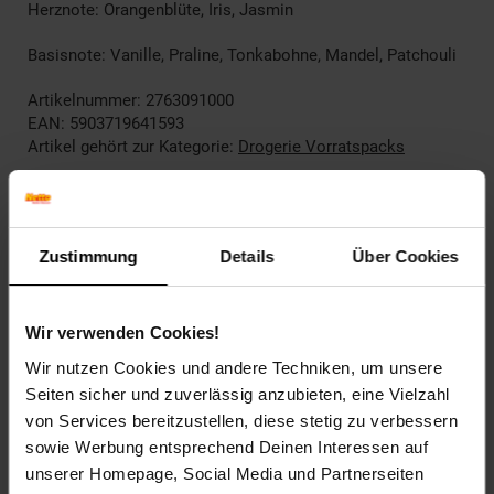
Herznote: Orangenblüte, Iris, Jasmin
Basisnote: Vanille, Praline, Tonkabohne, Mandel, Patchouli
Artikelnummer: 2763091000
EAN: 5903719641593
Artikel gehört zur Kategorie:
Drogerie Vorratspacks
Gefahrenhinweis
Zustimmung
Details
Über Cookies
Nicht im Gesicht auftragen. Nicht auf gereizter oder
Wir verwenden Cookies!
verletzter Haut anwenden. Kontakt mit den Augen
vermeiden und nicht einatmen. Für Kinder unzugänglich
Wir nutzen Cookies und andere Techniken, um unsere
aufbewahren.
Seiten sicher und zuverlässig anzubieten, eine Vielzahl
von Services bereitzustellen, diese stetig zu verbessern
sowie Werbung entsprechend Deinen Interessen auf
unserer Homepage, Social Media und Partnerseiten