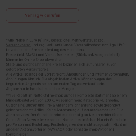
Vertrag widerrufen
*Alle Preise in Euro (€) inkl. gesetzlicher Mehrwertsteuer, zzgl.
Fußnoten
Versandkosten
und zzgl. evtl. anfallender Versandkostenzuschläge. UVP:
Unverbindliche Preisempfehlung des Herstellers.
Preise (inkl. MwSt.) und Verkaufseinheiten (Stückzahl/Mengeneinheit)
können im Online-Shop abweichen.
Statt- und durchgestrichene Preise beziehen sich auf unseren zuvor
geforderten Verkaufspreis.
Alle Artikel solange der Vorrat reicht! Änderungen und Irrtümer vorbehalten.
Abbildungen ähnlich. Die abgebildeten Artikel können wegen des
begrenzten Angebots schon am ersten Tag ausverkauft sein.
Abgabe nur in haushaltsüblichen Mengen!
**15€ Rabatt im Netto Online-Shop auf das komplette Sortiment ab einem
Mindestbestellwert von 200 €. Ausgenommen: Kategorie Multimedia,
Gutscheine, Bücher und Pre- & Anfangsmilchnahrung sowie gesondert
gekennzeichnete Artikel. Keine Anrechnung auf Versandkosten und Filial-
Abholservices. Der Gutschein wird nur einmalig an Neuanmelder für den
Online-Shop-Newsletter versendet. Nur online einlösbar. Nur ein Gutschein
pro Person und Bestellung. Restbeträge werden nicht ausgezahlt. Nicht mit
anderen Aktionsvorteilen (PAYBACK oder sonstige Shop-Aktionen)
kombinierbar.