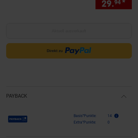
29.
*
nur
94
Aktuell ausverkauft
PAYBACK
Payback Punkte
Basis°Punkte:
14
Extra°Punkte:
0