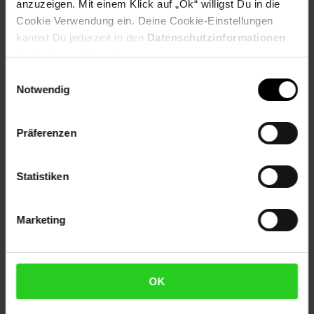
anzuzeigen. Mit einem Klick auf „Ok“ willigst Du in die
Kennzeichnung
Cookie Verwendung ein. Deine Cookie-Einstellungen
kannst Du jederzeit in den
Datenschutzinformationen
Bewertungen
ändern bzw. widerrufen.
Einwilligungsauswahl
Notwendig
Versandinformationen
Präferenzen
Herstellerinformationen
Statistiken
Fußzeile
Weitere Online-Angebote
Marketing
Netto Reisen
TV-Shop
Weinwelt
OK