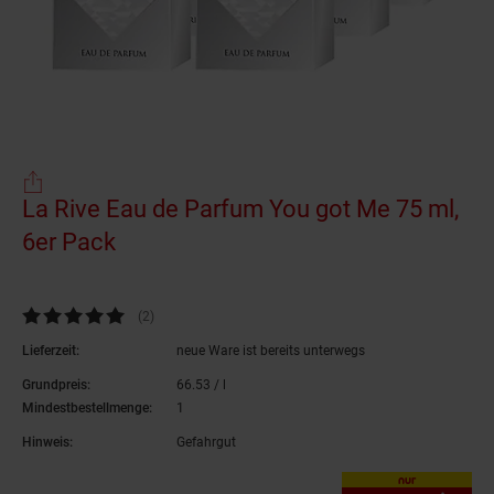
La Rive Eau de Parfum You got Me 75 ml,
6er Pack
(Produkt aktuell ausverkauft)
Kundenbewertung: 5 von 5 Sternen
(2
Kundenbewertungen
)
Lieferzeit:
neue Ware ist bereits unterwegs
Grundpreis:
66.
53
/ l
66,
53
€ pro Liter
Mindestbestellmenge:
1
Hinweis:
Gefahrgut
nur