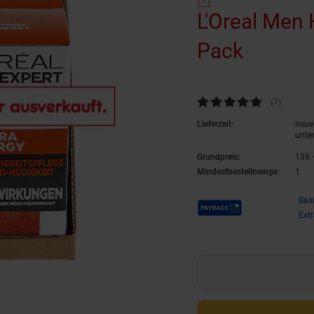
L'Oreal Men 
Pack
(Produk
Kundenbewertung: 5 von 5 Ste
(7
Kundenb
)
Lieferzeit:
neue 
unte
Grundpreis:
139.–
Mindestbestellmenge:
1
Payback Punkte
Bas
Ext