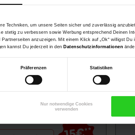
e Techniken, um unsere Seiten sicher und zuverlässig anzubiet
ese stetig zu verbessern sowie Werbung entsprechend Deinen In
artnerseiten anzuzeigen. Mit einem Klick auf „Ok“ willigst Du
gen kannst Du jederzeit in den
Datenschutzinformationen
änder
Präferenzen
Statistiken
Shop
Weinwelt
Rezeptwelt
Net
Nur notwendige Cookies
verwenden
15€
**