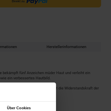
ormationen
Herstellerinformationen
ge bekämpft fünf Anzeichen müder Haut und verleiht ein
owie ein verbessertes Hautbild.
t für einen Frische-Kick und stärkt die Widerstandskraft der
 und Nachtpflege.
Über Cookies