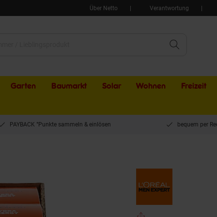
Über Netto
Verantwortung
Garten
Baumarkt
Solar
Wohnen
Freizeit
PAYBACK °Punkte sammeln & einlösen
bequem per Re
ergy Creme 50 ml, 6er Pack