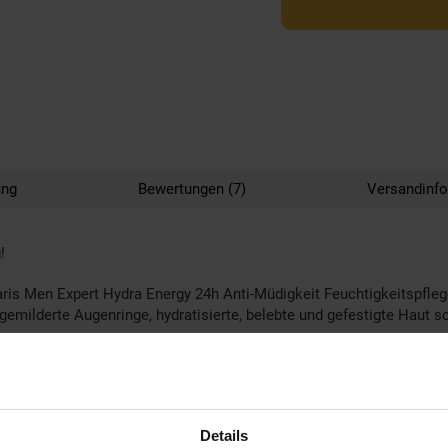
ung
Bewertungen (7)
Versandinf
!
Paris Men Expert Hydra Energy 24h Anti-Müdigkeit Feuchtigkeitspfle
emilderte Augenringe, hydratisierte, belebte und gefestigte Haut s
4x mehr Vitamin C natürlichem Ursprungs spendet Feuchtigkeit, sorg
n mit langanhaltendem Anti-Müdigkeits-Effekt. Geeignet als Tages-
Details