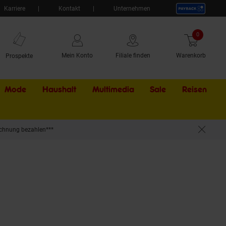
Karriere
Kontakt
Unternehmen
0
Artikel
Mein Konto
Filiale finden
Warenkorb
Prospekte
Mode
Haushalt
Multimedia
Sale
Externer Li
Reisen
chnung bezahlen***