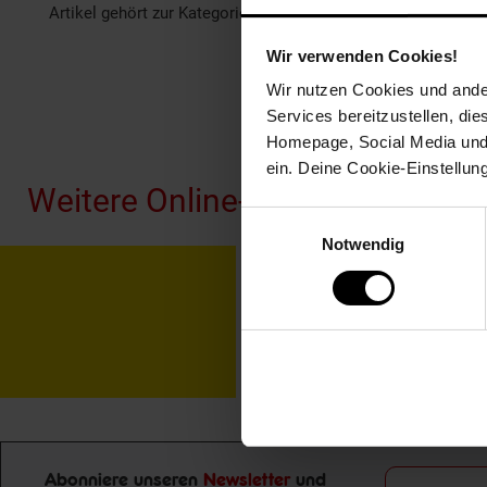
Artikel gehört zur Kategorie:
Drogerie Vorratspacks
Wir verwenden Cookies!
Wir nutzen Cookies und ander
Services bereitzustellen, di
Fußzeile
Homepage, Social Media und P
ein. Deine Cookie-Einstellun
Weitere Online-Angebote
Einwilligungsauswahl
Notwendig
Netto Reisen
TV-
Abonniere unseren
Newsletter
und