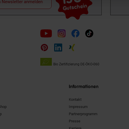
m Newsletter anmelden
Gutschein
Folge
uns
auf
Bio Zertifizierung
DE-ÖKO-060
Unsere
Siegel
Informationen
Kontakt
Shop
Impressum
pp
Partnerprogramm
Presse
Karriere