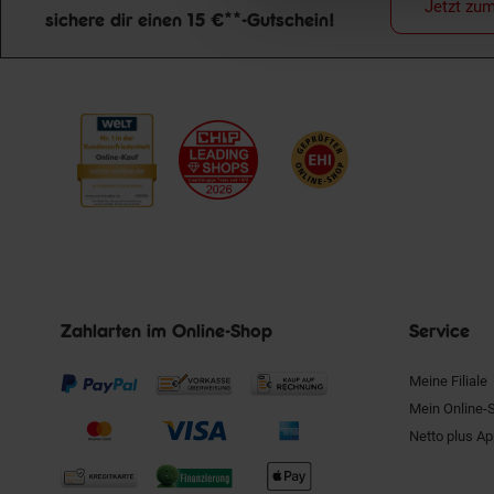
Jetzt zu
sichere dir einen 15 €**-Gutschein!
Newsletter Anmeldung
Zahlarten im Online-Shop
Service
Meine Filiale
Mein Online-
Netto plus A