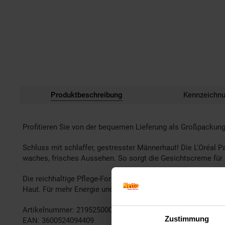
Produktbeschreibung
Kennzeichn
Profitieren Sie von der bequemen Lieferung als Großpackung
Schluss mit schlaffer, gestresster Männerhaut! Die L'Oréal 
waches, frisches Aussehen. So sorgt die Gesichtscreme für g
Die reichhaltige Pflege-Formel mit natürlichem Guarana und 
Haut. Für mehr Energie und ein waches, strahlendes Aussehe
Artikelnummer: 2195250000
Zustimmung
EAN: 3600524094409