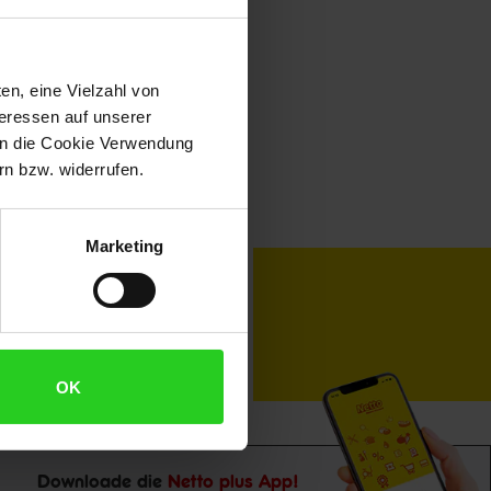
en, eine Vielzahl von
teressen auf unserer
 in die Cookie Verwendung
n bzw. widerrufen.
Marketing
toKOM
Karriere
OK
Downloade die
Netto plus App!