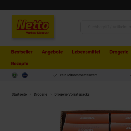
Schließen
Suche:
Bestseller
Angebote
Lebensmittel
Drogerie
Rezepte
kein Mindestbestellwert
Startseite
Drogerie
Drogerie Vorratspacks
L'Oreal Men Hydra En