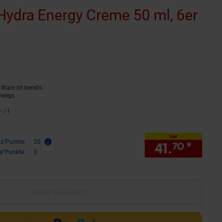
Hydra Energy Creme 50 ml, 6er
t aktuell ausverkauft)
rnen
ewertungen
Ware ist bereits
rwegs
 / l
139,–€ pro Liter
nur
is°Punkte:
20
41.
*
nur 4
70
ra°Punkte:
0
Aktuell ausverkauft