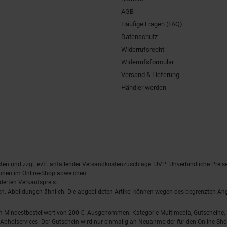
AGB
Häufige Fragen (FAQ)
Datenschutz
Widerrufsrecht
Widerrufsformular
Versand & Lieferung
Händler werden
ten
und zzgl. evtl. anfallender Versandkostenzuschläge. UVP: Unverbindliche Preis
önnen im Online-Shop abweichen.
derten Verkaufspreis.
lten. Abbildungen ähnlich. Die abgebildeten Artikel können wegen des begrenzten A
em Mindestbestellwert von 200 €. Ausgenommen: Kategorie Multimedia, Gutscheine
Abholservices. Der Gutschein wird nur einmalig an Neuanmelder für den Online-Shop