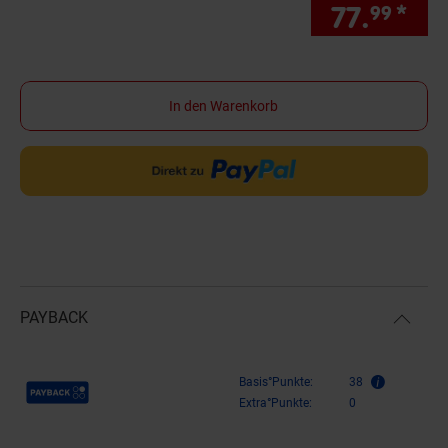
77.
*
nur
99
In den Warenkorb
PAYBACK
Payback Punkte
Basis°Punkte:
38
Extra°Punkte:
0