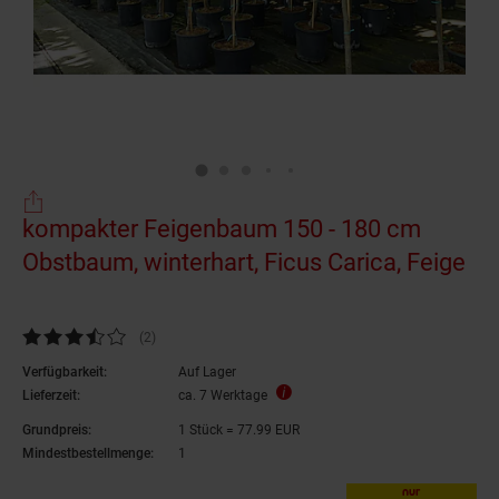
kompakter Feigenbaum 150 - 180 cm
Obstbaum, winterhart, Ficus Carica, Feige
Kundenbewertung: 3,5 von 5 Sternen
(2
Kundenbewertungen
)
Verfügbarkeit:
Auf Lager
Lieferzeit:
ca. 7 Werktage
Grundpreis:
1 Stück = 77.99 EUR
Mindestbestellmenge:
1
nur