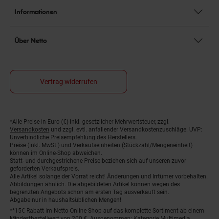
Informationen
Über Netto
Vertrag widerrufen
*Alle Preise in Euro (€) inkl. gesetzlicher Mehrwertsteuer, zzgl.
Fußnoten
Versandkosten
und zzgl. evtl. anfallender Versandkostenzuschläge. UVP:
Unverbindliche Preisempfehlung des Herstellers.
Preise (inkl. MwSt.) und Verkaufseinheiten (Stückzahl/Mengeneinheit)
können im Online-Shop abweichen.
Statt- und durchgestrichene Preise beziehen sich auf unseren zuvor
geforderten Verkaufspreis.
Alle Artikel solange der Vorrat reicht! Änderungen und Irrtümer vorbehalten.
Abbildungen ähnlich. Die abgebildeten Artikel können wegen des
begrenzten Angebots schon am ersten Tag ausverkauft sein.
Abgabe nur in haushaltsüblichen Mengen!
**15€ Rabatt im Netto Online-Shop auf das komplette Sortiment ab einem
Mindestbestellwert von 200 €. Ausgenommen: Kategorie Multimedia,