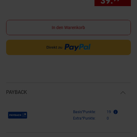
39.
*
nur
In den Warenkorb
PAYBACK
Payback Punkte
Basis°Punkte:
19
Extra°Punkte:
0