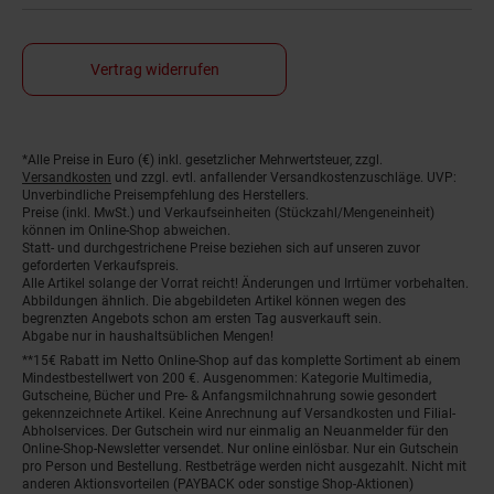
Vertrag widerrufen
*Alle Preise in Euro (€) inkl. gesetzlicher Mehrwertsteuer, zzgl.
Fußnoten
Versandkosten
und zzgl. evtl. anfallender Versandkostenzuschläge. UVP:
Unverbindliche Preisempfehlung des Herstellers.
Preise (inkl. MwSt.) und Verkaufseinheiten (Stückzahl/Mengeneinheit)
können im Online-Shop abweichen.
Statt- und durchgestrichene Preise beziehen sich auf unseren zuvor
geforderten Verkaufspreis.
Alle Artikel solange der Vorrat reicht! Änderungen und Irrtümer vorbehalten.
Abbildungen ähnlich. Die abgebildeten Artikel können wegen des
begrenzten Angebots schon am ersten Tag ausverkauft sein.
Abgabe nur in haushaltsüblichen Mengen!
**15€ Rabatt im Netto Online-Shop auf das komplette Sortiment ab einem
Mindestbestellwert von 200 €. Ausgenommen: Kategorie Multimedia,
Gutscheine, Bücher und Pre- & Anfangsmilchnahrung sowie gesondert
gekennzeichnete Artikel. Keine Anrechnung auf Versandkosten und Filial-
Abholservices. Der Gutschein wird nur einmalig an Neuanmelder für den
Online-Shop-Newsletter versendet. Nur online einlösbar. Nur ein Gutschein
pro Person und Bestellung. Restbeträge werden nicht ausgezahlt. Nicht mit
anderen Aktionsvorteilen (PAYBACK oder sonstige Shop-Aktionen)