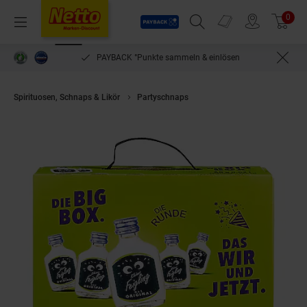
Payback
Prospekte
0
Arti
Menü
Suchfeld einblenden
Filiale finden
Warenkorb
PAYBACK °Punkte sammeln & einlösen
Spirituosen, Schnaps & Likör
Partyschnaps
Kleiner Feigling Das Origin