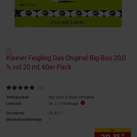
Kleiner Feigling Das Original Big-Box 20,0
% vol 20 ml, 60er Pack
Kundenbewertung: 5 von 5 Sternen
(3
Kundenbewertungen
)
Verfügbarkeit:
Nur noch 8 Stück verfügbar
Lieferzeit:
ca. 2 - 3 Werktage
Grundpreis:
33.
33
/ l
33,
33
€ pro Liter
Mindestbestellmenge:
1
nur
99