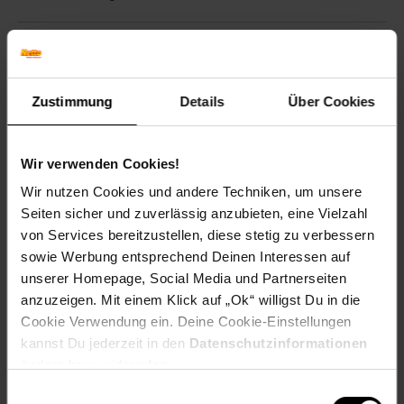
Bewertungen
Zustimmung
Details
Über Cookies
Versandinformationen
Herstellerinformationen
Wir verwenden Cookies!
Wir nutzen Cookies und andere Techniken, um unsere
Seiten sicher und zuverlässig anzubieten, eine Vielzahl
von Services bereitzustellen, diese stetig zu verbessern
sowie Werbung entsprechend Deinen Interessen auf
Fußzeile
Weitere Online-Angebote
unserer Homepage, Social Media und Partnerseiten
anzuzeigen. Mit einem Klick auf „Ok“ willigst Du in die
Cookie Verwendung ein. Deine Cookie-Einstellungen
Netto Reisen
TV-Shop
Weinwelt
kannst Du jederzeit in den
Datenschutzinformationen
ändern bzw. widerrufen.
Einwilligungsauswahl