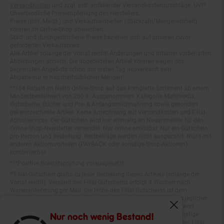
Unverbindliche Preisempfehlung des Herstellers.
Preise (inkl. MwSt.) und Verkaufseinheiten (Stückzahl/Mengeneinheit)
können im Online-Shop abweichen.
Statt- und durchgestrichene Preise beziehen sich auf unseren zuvor
geforderten Verkaufspreis.
Alle Artikel solange der Vorrat reicht! Änderungen und Irrtümer vorbehalten.
Abbildungen ähnlich. Die abgebildeten Artikel können wegen des
begrenzten Angebots schon am ersten Tag ausverkauft sein.
Abgabe nur in haushaltsüblichen Mengen!
**15€ Rabatt im Netto Online-Shop auf das komplette Sortiment ab einem
Mindestbestellwert von 200 €. Ausgenommen: Kategorie Multimedia,
Gutscheine, Bücher und Pre- & Anfangsmilchnahrung sowie gesondert
gekennzeichnete Artikel. Keine Anrechnung auf Versandkosten und Filial-
Abholservices. Der Gutschein wird nur einmalig an Neuanmelder für den
Online-Shop-Newsletter versendet. Nur online einlösbar. Nur ein Gutschein
pro Person und Bestellung. Restbeträge werden nicht ausgezahlt. Nicht mit
anderen Aktionsvorteilen (PAYBACK oder sonstige Shop-Aktionen)
kombinierbar.
***Positive Bonitätsprüfung vorausgesetzt
²⁰Filial-Gutschein gratis zu jeder Bestellung dieses Artikels (solange der
Vorrat reicht). Versand des Filial-Gutscheins erfolgt 4 Wochen nach
Warenanlieferung per Mail. Die Höhe des Filial-Gutscheins ist dem
Artikelbild des gekauften Artikels zu entnehmen. Vervielfältigung jeglicher
Art nicht gestattet. Der Filial-Gutschein ist ohne Mindesteinkaufswert
einlösbar. Nicht mit anderen Aktionsvorteilen (PAYBACK oder sonstige
Fenster schliess
Shop-Aktionen) kombinierbar. Der jeweilige Gültigkeitszeitraum des Filial-
Nur noch wenig Bestand!
Gutscheins ist darauf vermerkt.