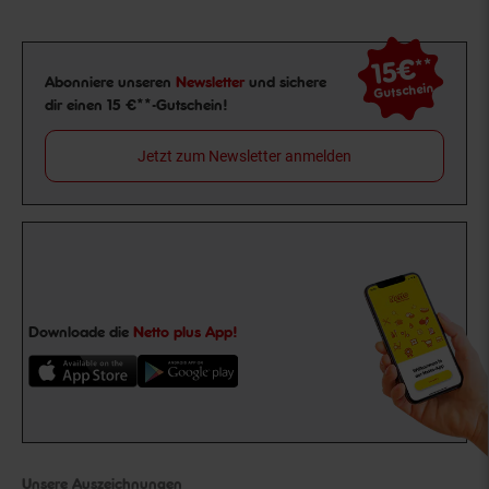
15€
**
Newsletter Anmeldung
Abonniere unseren
Newsletter
und sichere
Gutschein
dir einen 15 €**-Gutschein!
Jetzt zum Newsletter anmelden
Downloade die
Netto plus App!
Unsere Auszeichnungen