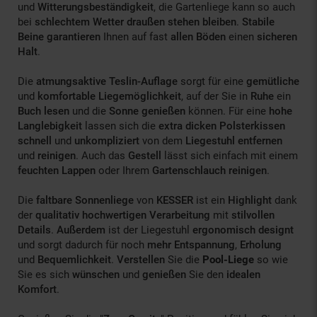
und
Witterungsbeständigkeit
, die Gartenliege
kann so auch
bei
schlechtem Wetter draußen stehen bleiben
.
Stabile
Beine garantieren
Ihnen auf fast
allen Böden
einen
sicheren
Halt
.
Die
atmungsaktive Teslin-Auflage
sorgt für eine
gemütliche
und
komfortable Liegemöglichkeit
, auf der Sie in
Ruhe
ein
Buch lesen
und die
Sonne genießen
können. Für eine
hohe
Langlebigkeit
lassen sich die
extra dicken
Polsterkissen
schnell
und
unkompliziert
von dem
Liegestuhl entfernen
und
reinigen
. Auch das
Gestell
lässt sich einfach mit einem
feuchten Lappen
oder Ihrem
Gartenschlauch reinigen
.
Die
faltbare Sonnenliege
von
KESSER
ist ein
Highlight
dank
der
qualitativ hochwertigen Verarbeitung
mit
stilvollen
Details
.
Außerdem
ist der Liegestuhl
ergonomisch designt
und sorgt dadurch für noch
mehr Entspannung
,
Erholung
und
Bequemlichkeit
.
Verstellen
Sie die
Pool-Liege
so wie
Sie es sich
wünschen
und
genießen
Sie den
idealen
Komfort
.