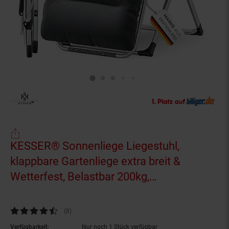
KESSER® Sonnenliege Liegestuhl,
klappbare Gartenliege extra breit &
Wetterfest, Belastbar 200kg,
Ergonomisches Polster, verstellbare
Rückenlehne inkl. Nackenkissen,
Kundenbewertung: 4,38 von 5 Sternen
(8
Kundenbewertungen
)
Getränkehalter & Armpolster
Verfügbarkeit:
Nur noch 1 Stück verfügbar