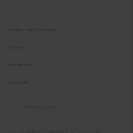
Zahlarten im Online-Shop
Service
Informationen
Über Netto
Vertrag widerrufen
*Alle Preise in Euro (€) inkl. gesetzlicher Mehrwertsteuer, zzgl.
Fußnoten
Versandkosten
und zzgl. evtl. anfallender Versandkostenzuschläge. UVP: