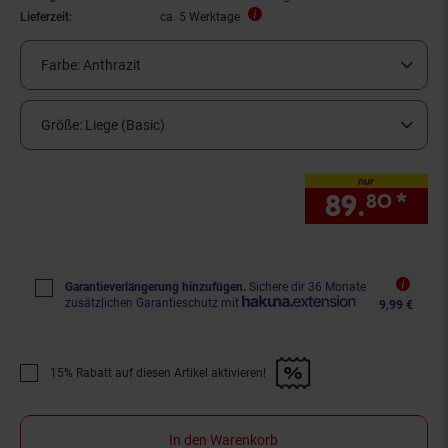
Lieferzeit:
ca. 5 Werktage
Farbe:
Anthrazit
Größe:
Liege (Basic)
nur
89.
*
nur
80
Garantieverlängerung hinzufügen.
Sichere dir 36 Monate
zusätzlichen Garantieschutz mit
9,99 €
15% Rabatt auf diesen Artikel aktivieren!
Promotion "15% Rabatt auf diesen Artikel aktivieren!" anwenden
In den Warenkorb