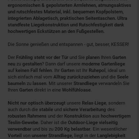
ergonomischen & gepolsterten Armlehnen, atmungsaktives
und rutschfestes Material, inkl. bequemen Kopfpolstern,
integrierten Ablagetisch, praktischen Seitentaschen. Ultra
standfeste Liegekonstruktion und Rutschfestigkeit dank
hochwertigen Eckstützen an den Fußgestellen.
Die Sonne genießen und entspannen - gut, besser, KESSER!
Der
Frühling steht vor der Tür
und Sie
planen
Ihren
Garten
neu
zu
gestalten
? Dann darf unsere
moderne Gartenliege
auf
keinen Fall fehlen
. Ihr
Garten
ist Ihr
Ruhepol
, ideal um
sich einfach mal vom
Alltag zurückzuziehen
und die
Seele
baumeln
zu
lassen
. Mit unserer
Strandliege
verwandeln Sie
Ihren
Garten
direkt in eine
Wohlfühloase
.
Nicht nur optisch überzeugt
unsere
Relax
-
Liege
, sondern
auch durch die
stabile
und
sichere Verarbeitung
des
robusten Rahmens
und der
Konstruktion
aus
hochwertigem
Teslin-Gewebe
. Daher ist die
Outdoor-Liege vielseitig
verwendbar
und bis zu
200 Kg belastbar
. Ein wesentlicher
Vorteil
von
unserer Strandliege,
liegt in der
Langlebigkeit