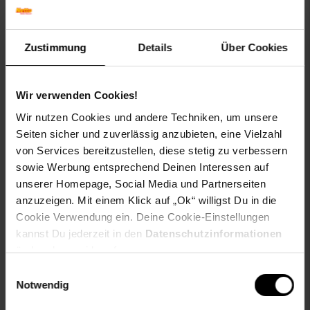
Das
sportlich-schicke Design
macht den Anhänger zu
einem echten Hingucker. Perfekt für Eltern, die Wert auf
Qualität, Komfort und Sicherheit
legen.
Zustimmung
Details
Über Cookies
Treffen Sie jetzt die beste Kaufentscheidung für sich und
Ihr Kind!
Wir verwenden Cookies!
Produkt-Highlights:
Wir nutzen Cookies und andere Techniken, um unsere
Seiten sicher und zuverlässig anzubieten, eine Vielzahl
• Fahrradanhänger und Buggy in einem
von Services bereitzustellen, diese stetig zu verbessern
• Geräumiger Innenraum und erweiterter Fußraum
• Leichte Reinigung und mit Wasser abspülbar
sowie Werbung entsprechend Deinen Interessen auf
• Für 1-2 Kinder ab 18 Monaten
unserer Homepage, Social Media und Partnerseiten
• Simples Splint-System
anzuzeigen. Mit einem Klick auf „Ok“ willigst Du in die
• 5-Punkt Gurtsystem für maximalen Komfort
Cookie Verwendung ein. Deine Cookie-Einstellungen
• Geräumige Taschen
kannst Du jederzeit in den
Datenschutzinformationen
• Transparentes Gitter für ideale Belüftung
ändern bzw. widerrufen.
• Ansteckbare Warnfahne
• Ausrollbare Kunststoffplane für besten Wetterschutz
Einwilligungsauswahl
• Schutz vor Sonneneinstrahlung dank getönter Scheiben
Notwendig
• Reflektoren und Leuchtstreifen