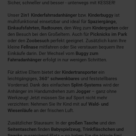
Sicher, schneller und besser - unterwegs mit KESSER!
Unser
2in1 Kinderfahrradanhänger
bzw.
Kinderbuggy
ist
multifunktional einsetzbar und ideal für
Spaziergänge,
Einkaufsfahrten, Radtouren
, den Weg zum
Kindergarten
oder
den Besuch bei den Großeltern. Auch für
Picknicks im Park
oder den
Zoobesuch
perfekt geeignet. Zusätzlich kann Ihre
kleine
Fellnase
mitfahren oder Sie verstauen bequem Ihre
Einkäufe darin. Der Wechsel vom
Buggy zum
Fahrradanhänger
erfolgt in nur wenigen Schritten.
Für aktive Eltern bietet der
Kindertransporter
ein
leichtgängiges,
360° schwenkbares
und feststellbares
Vorderrad. Dank des einfachen
Splint-Systems
wird der
Anhänger im Handumdrehen zum
Jogger
– ganz ohne
Werkzeug! Jetzt müssen Sie auf Sport nicht mehr
verzichten: Nehmen Sie Ihr Kind mit auf
Wald- und
Wiesenläufe
an der frischen Luft.
Zusätzlicher Stauraum: In der
großen Tasche
und den
Seitentaschen
finden
Babyspielzeug, Trinkfläschchen und
Snacks
ausreichend Platz – so haben Sie die Hände frei!