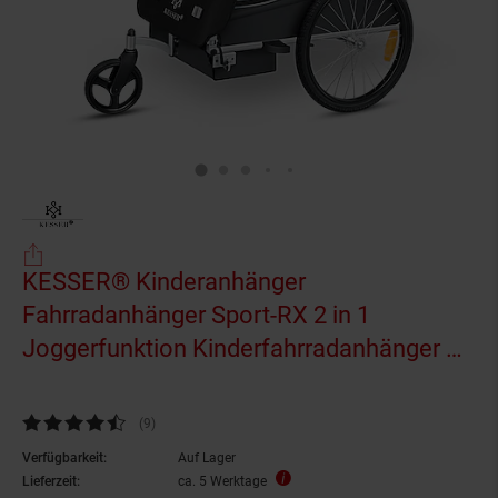
KESSER® Kinderanhänger
Fahrradanhänger Sport-RX 2 in 1
Joggerfunktion Kinderfahrradanhänger +
5-Punkt Sicherheitsgurt 360°-Vorderrad
Jogger Buggy Fahrrad Anhänger für 1 bis
Kundenbewertung: 4,44 von 5 Sternen
(9
Kundenbewertungen
)
2 Kinder max. 40kg
Verfügbarkeit:
Auf Lager
Lieferzeit:
ca. 5 Werktage