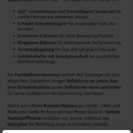
360° schwenkbares und feststellbares Vorderrad
für
sanfte Fahrten auf unebenen Wegen.
5-Punkt-Sicherheitsgurte
für maximalen Halt und
Komfort.
Erweiterter Fußraum
für mehr Bewegungsfreiheit.
Klappbarer Rahmen
für platzsparende Aufbewahrung.
Universalkupplung
für fast alle gängigen Fahrräder.
Getränkehalter mit Smartphonefach
für zusätzlichen
Komfort unterwegs.
Ein
Feststellmechanismus
sichert den Anhänger vor dem
Wegrollen. Zusätzlich sorgen
Reflektoren an jedem Rad
,
eine
Sicherheitsfahne
sowie
Reflektoren vorne und hinten
für beste Sichtbarkeit bei Dämmerung und Regen.
Durch ausrollbare
Kunststoffplanen
an Vorder-, Ober- und
Rückseite bleibt Ihr Kind auch bei Regen trocken.
Getönte
Kunststofffenster
schützen vor Sonne, während das
Netzgitter
für Belüftung sorgt und Insekten fernhält.