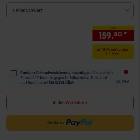
Farbe:
Schwarz
nur
159.
*
nur
80
ab 18 Monatsraten
à 9.59 €
Rundum-Fahrradversicherung hinzufügen.
Sichere dein
Fahrrad 12 Monate gegen Unfallschäden, Diebstahl
24,99 €
und Raub ab mit
In den Warenkorb