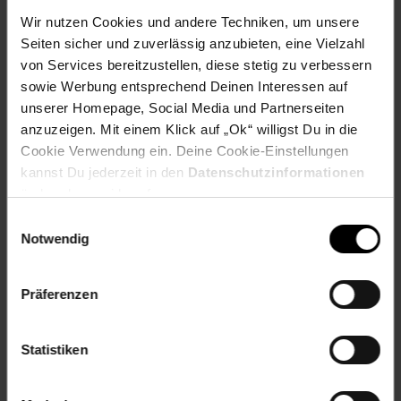
Wir nutzen Cookies und andere Techniken, um unsere
Seiten sicher und zuverlässig anzubieten, eine Vielzahl
von Services bereitzustellen, diese stetig zu verbessern
sowie Werbung entsprechend Deinen Interessen auf
Fußzeile
Weitere Online-Angebote
unserer Homepage, Social Media und Partnerseiten
anzuzeigen. Mit einem Klick auf „Ok“ willigst Du in die
Netto Reisen
TV-Shop
Weinwelt
Cookie Verwendung ein. Deine Cookie-Einstellungen
kannst Du jederzeit in den
Datenschutzinformationen
ändern bzw. widerrufen.
Einwilligungsauswahl
Notwendig
Rezeptwelt
NettoKOM
Karriere
Präferenzen
Statistiken