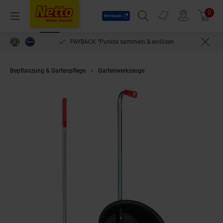
Payback
Prospekte
0
Arti
Menü
Suchfeld einblenden
Filiale finden
Warenkorb
PAYBACK °Punkte sammeln & einlösen
Bepflanzung & Gartenpflege
Gartenwerkzeuge
KERBL Mistboy schwarz H