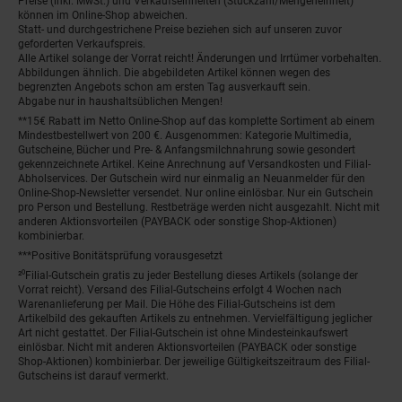
Preise (inkl. MwSt.) und Verkaufseinheiten (Stückzahl/Mengeneinheit)
können im Online-Shop abweichen.
Statt- und durchgestrichene Preise beziehen sich auf unseren zuvor
geforderten Verkaufspreis.
Alle Artikel solange der Vorrat reicht! Änderungen und Irrtümer vorbehalten.
Abbildungen ähnlich. Die abgebildeten Artikel können wegen des
begrenzten Angebots schon am ersten Tag ausverkauft sein.
Abgabe nur in haushaltsüblichen Mengen!
**15€ Rabatt im Netto Online-Shop auf das komplette Sortiment ab einem
Mindestbestellwert von 200 €. Ausgenommen: Kategorie Multimedia,
Gutscheine, Bücher und Pre- & Anfangsmilchnahrung sowie gesondert
gekennzeichnete Artikel. Keine Anrechnung auf Versandkosten und Filial-
Abholservices. Der Gutschein wird nur einmalig an Neuanmelder für den
Online-Shop-Newsletter versendet. Nur online einlösbar. Nur ein Gutschein
pro Person und Bestellung. Restbeträge werden nicht ausgezahlt. Nicht mit
anderen Aktionsvorteilen (PAYBACK oder sonstige Shop-Aktionen)
kombinierbar.
***Positive Bonitätsprüfung vorausgesetzt
²⁰Filial-Gutschein gratis zu jeder Bestellung dieses Artikels (solange der
Vorrat reicht). Versand des Filial-Gutscheins erfolgt 4 Wochen nach
Warenanlieferung per Mail. Die Höhe des Filial-Gutscheins ist dem
Artikelbild des gekauften Artikels zu entnehmen. Vervielfältigung jeglicher
Art nicht gestattet. Der Filial-Gutschein ist ohne Mindesteinkaufswert
einlösbar. Nicht mit anderen Aktionsvorteilen (PAYBACK oder sonstige
Shop-Aktionen) kombinierbar. Der jeweilige Gültigkeitszeitraum des Filial-
Gutscheins ist darauf vermerkt.