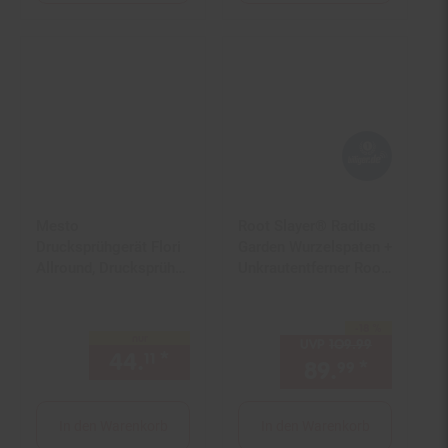
Mesto
Root Slayer® Radius
Drucksprühgerät Flori
Garden Wurzelspaten +
Allround, Drucksprüher
Unkrautentferner Root
Inhalt 5 Liter,
Slayer Set
Gartenspritze
-18 %
Sie Sparen 18 Prozent,
nur
UVP
109.
99
UVP : 109,
44.
*
nur 44,
€ Sternchen Fußno
11
11
89.
*
Aktuell
99
In den Warenkorb
In den Warenkorb