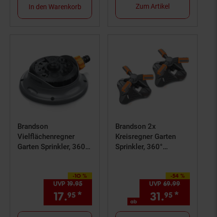
Zum Artikel
In den Warenkorb
Brandson
Brandson 2x
Vielflächenregner
Kreisregner Garten
Garten Sprinkler, 360°
Sprinkler, 360°
Rasensprenger, 8
Rasensprenger, 3 Arm
Sprühmodi, 110m²
Rasensnsprikler
-10 %
-54 %
Bewässerung, für
Sie Sparen 10 Prozent,
rotierend, 21 cm lang,
Sie Sparen 54 Prozent,
UVP
19.
95
UVP : 19,
95
€
UVP
69.
99
UVP : 69,
9
Flächen bis 110 m²,
Sprenger
17.
*
Aktueller Preis: 17,
31.
*
ab 31,
€ Ster
95
95
95
9
Wasserstrahl
Bewässerungssystem,
ab
stufenlos einstellbar,
Bewässerungsanlagen,