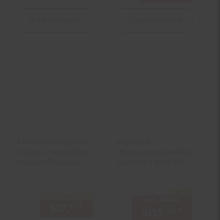
In den Warenkorb
In den Warenkorb
Mesto Rückenspritze
elephant®
18 Liter Pumpsprüher
Wärmepumpenverkleid
Kunststoffbehälter,
ung WPV-14050-AP
Sprüher 6 bar
mit Pflanzdeck Set
anthrazit
-33 %
Sie Sparen 33 Prozent,
nur
UVP
459.
99
UVP : 459,
9
147.
*
nur 147,
€ Sternchen Fußn
15
15
305.
*
Aktuell
99