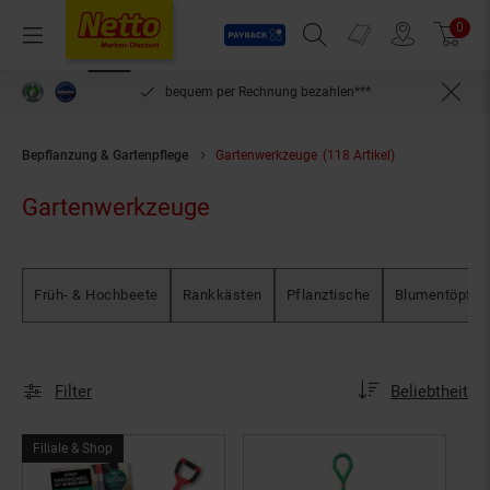
Payback
Prospekte
0
Arti
Menü
Suchfeld einblenden
Filiale finden
Warenkorb
inlösen
bequem per Rechnung bezahlen***
Bepflanzung & Gartenpflege
Gartenwerkzeuge
(118 Artikel)
Gartenwerkzeuge
Früh- & Hochbeete
Rankkästen
Pflanztische
Blumentöpfe 
Sortierung
Sortierung:
Filter
Beliebtheit
Filial-
Filiale & Shop
&
Online