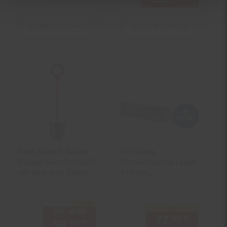
In den Warenkorb
In den Warenkorb
Root Slayer® Radius
HTI-Living
Garden Wurzelschaufel
Beeteinfassung Länge
mit Stiel Root Slayer
870 cm
Rundkopfschaufel
Ziegelsteinoptik Grau
-14 %
Sie Sparen 14 Prozent,
nur
UVP
69.
99
UVP : 69,
99
€
77.
*
nur 77,
99
59.
*
Aktueller Preis: 59,
€ Ste
99
99