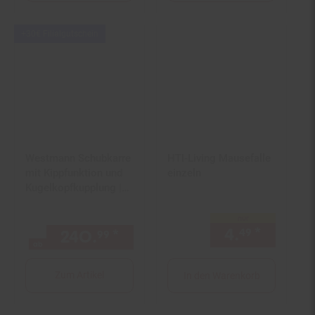
Kampagnen
+30€ Filialgutschein
Artikel+30€
Filialgutschein
Westmann Schubkarre
HTI-Living Mausefalle
mit Kippfunktion und
einzeln
Kugelkopfkupplung |
Prakta XL Schwarz |
167x96x75cm
nur
4.
*
nur 4,
49
4
240.
*
ab 240,
€ Sternchen Fuß
99
99
ab
Zum Artikel
In den Warenkorb