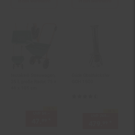
In den Warenkorb
In den Warenkorb
tectake® Streuwagen,
Güde Obsthäcksler
25 l, große Räder, 75 x
GOH 1500
46 x 105 cm
Kundenbewertung: 4,3 von 5 St
-18 %
Sie Sparen 18 Prozent,
-35 %
Sie Sparen 35 Prozent,
UVP
59.–
UVP : 59,–€
UVP
749.–
UVP : 749,–
47.
*
Aktueller Preis: 47,
€ Ste
99
99
479.
*
Aktuell
99