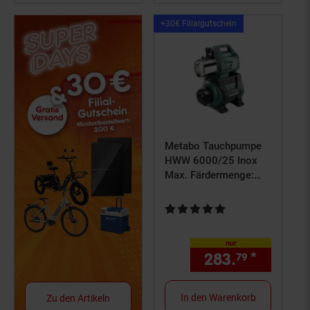
Kampagnen
+30€ Filialgutschein
Artikel+30€
Filialgutschein
Metabo Tauchpumpe
HWW 6000/25 Inox
Max. Färdermenge:
6000 l/h
Kundenbewertung: 5 von 5 Ster
nur
283.
*
nur 283
79
In den Warenkorb
Zu den Artikeln