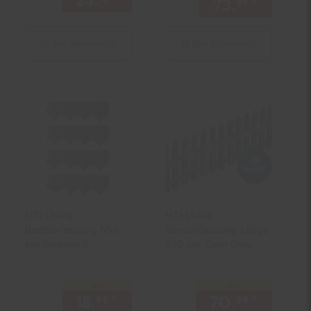
23.
*
nur 23,
€ Sternchen Fußno
73.
*
nur 73,
99
In den Warenkorb
In den Warenkorb
HTI-Living
HTI-Living
Beeteinfassung 650
Beeteinfassung Länge
cm Steinoptik
900 cm Zaun Grau
nur
nur
18.
*
nur 18,
€ Sternchen Fußno
70.
*
nur 70
99
99
99