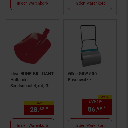
In den Warenkorb
In den Warenkorb
Ideal RUHR-BRILLIANT
Güde GRW 500
Holländer
Rasenwalze
Sandschaufel, rot, Gr.
00, Dülle 1/2 gehoben
-26 %
Sie Sparen 26 Prozent,
UVP
119.–
UVP : 119,–
nur
86.
*
Aktuell
28.
*
nur 28,
€ Sternchen Fußno
99
62
62
In den Warenkorb
In den Warenkorb