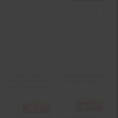
In den Warenkorb
In den Warenkorb
AL-KO BCA 4030
Schwegler Starenhöhle
Motorsensen-Aufsatz
mit Flugloch: 45mm
für MT 40 Multitool
Basisgerät
nur
nur
67.
*
nur 67,
34
93.
*
nur 93,
€ Sternchen Fußno
99
99