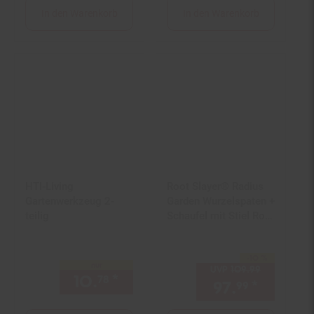
In den Warenkorb
In den Warenkorb
HTI-Living
Root Slayer® Radius
Gartenwerkzeug 2-
Garden Wurzelspaten +
teilig
Schaufel mit Stiel Root
Slayer Set Root
Assassin
-10 %
Sie Sparen 10 Prozent,
nur
UVP
109.
99
UVP : 109,
10.
*
nur 10,
€ Sternchen Fußno
78
78
97.
*
Aktuell
99