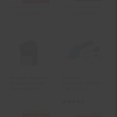
In den Warenkorb
In den Warenkorb
Schwegler Halbhöhle
Güde Akku-
für Bachstelzen oder
Gartenpflege-Set GPS
Hausrotschwalbe
7.2V-1.5 Li-Ion
Kundenbewertung: 4,5 von 5 St
nur
-14 %
Sie Sparen 14 Prozent,