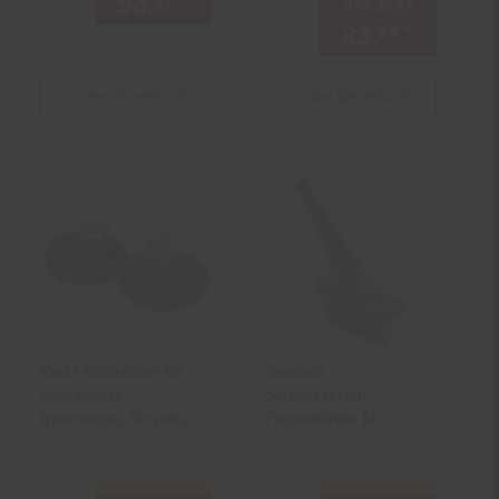
58.
*
nur 58,
€ Sternchen Fußno
87
87
UVP
39.
95
UVP : 39,
95
33.
*
Aktuell
99
In den Warenkorb
In den Warenkorb
Kerbl Stützräder für
Gardena
Schubkarre
combisystem-
(paarweise, für jede
Fugenbürste M
Schubkarre) 29396
nur
nur