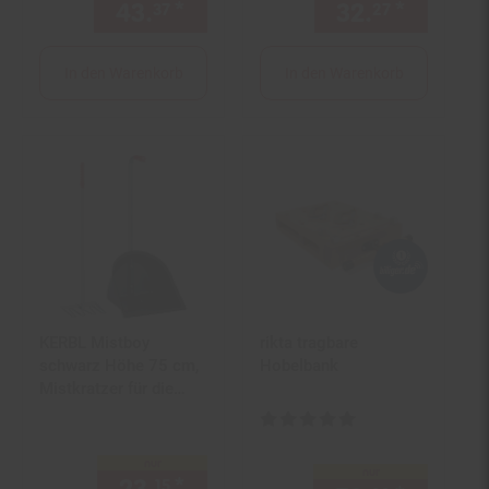
43.
*
nur 43,
€ Sternchen Fußno
32.
*
nur 32,
37
37
27
In den Warenkorb
In den Warenkorb
KERBL Mistboy
rikta tragbare
schwarz Höhe 75 cm,
Hobelbank
Mistkratzer für die
Reinigung von
Kundenbewertung: 5 von 5 Ster
Pferdeboxen
nur
nur
15
15