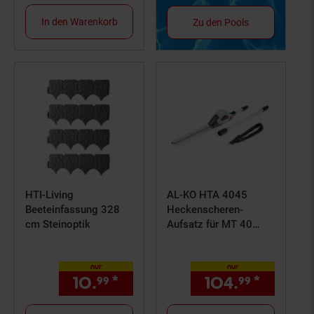
In den Warenkorb
Zu den Pools
HTI-Living
AL-KO HTA 4045
Beeteinfassung 328
Heckenscheren-
cm Steinoptik
Aufsatz für MT 40
Multitool Basisgerät
nur
nur
10.
*
nur 10,
€ Sternchen Fußn
104.
*
nur 10
99
99
99