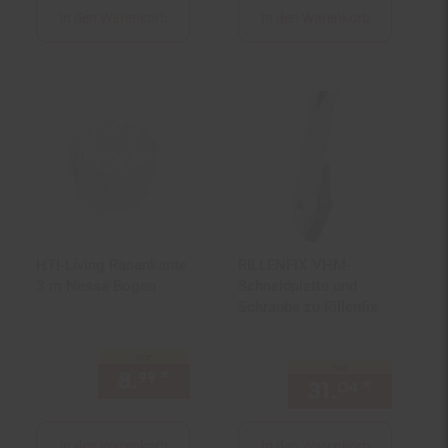
In den Warenkorb
In den Warenkorb
HTI-Living Rasenkante
RILLENFIX VHM-
3 m Nessa Bogen
Schneidplatte und
Schraube zu Rillenfix
nur
nur
8.
*
nur 8,
€ Sternchen Fußnot
99
99
31.
*
nur 31,
04
In den Warenkorb
In den Warenkorb