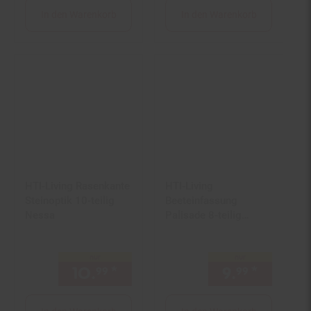
In den Warenkorb
In den Warenkorb
HTI-Living Rasenkante
HTI-Living
Steinoptik 10-teilig
Beeteinfassung
Nessa
Palisade 8-teilig
Nessa
nur
nur
10.
*
nur 10,
€ Sternchen Fußn
9.
*
nur 9,
99
99
99
9