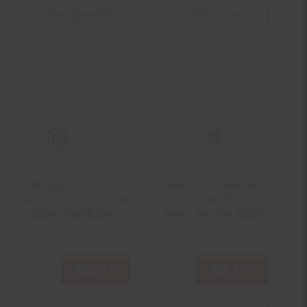
Zum Artikel
In den Warenkorb
VICTORIA
Kerbl PROFI Spezial-
Spatenhacke, 4 Zinken,
Alu-Schaufel Gr. 9, mit
135cm, 19x16 cm,
Kante, mit Stiel 29679
Eschenstiel, Baj.
nur
nur
86.
*
nur 86,
€ Sternchen Fußno
48.
*
nur 48,
18
18
84