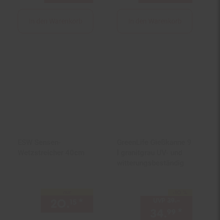
In den Warenkorb
In den Warenkorb
ESW Sensen-
GreenLife Gießkanne 9
Wetzstreicher 40cm
l granitgrau UV- und
witterungsbeständig
nur
-10 %
Sie Sparen 10 Prozent,
20.
*
nur 20,
€ Sternchen Fußn
UVP
39.–
UVP : 39,–€
15
15
34.
*
Aktuell
99