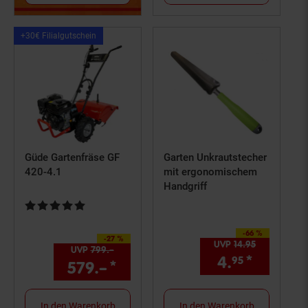
Kampagnen
+30€ Filialgutschein
Artikel+30€
Filialgutschein
Güde Gartenfräse GF
Garten Unkrautstecher
420-4.1
mit ergonomischem
Handgriff
Kundenbewertung: 5 von 5 Sternen
-66 %
Sie Sparen 66 Prozent,
-27 %
Sie Sparen 27 Prozent,
UVP
14.
95
UVP : 14,
95
UVP
799.–
UVP : 799,–€
4.
*
Aktuelle
95
579.–
*
Aktueller Preis: 579,–€ S
In den Warenkorb
In den Warenkorb