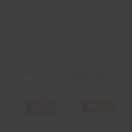
In den Warenkorb
In den Warenkorb
Gartenwagen GGW
Ideal Erdlochausheber
250
Ruhrdachs 120 mm
-20 %
Sie Sparen 20 Prozent,
nur
UVP
99.
95
UVP : 99,
95
€
176.
*
nur 176
08
78.
*
Aktueller Preis: 78,
€ Ste
99
99
In den Warenkorb
In den Warenkorb