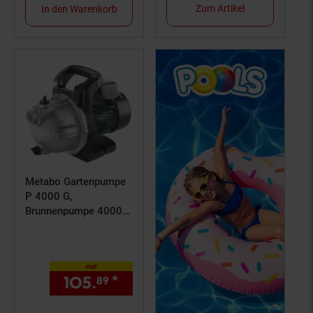
runder Flächenregner,
Gardena kompatibel
Zum Artikel
In den Warenkorb
einstellbar
Metabo Gartenpumpe
P 4000 G,
Brunnenpumpe 4000
l/h, Wasserpumpe
1100 W, 4000 l/h
nur
105.
*
nur 105,
€ Sternchen Fuß
89
89