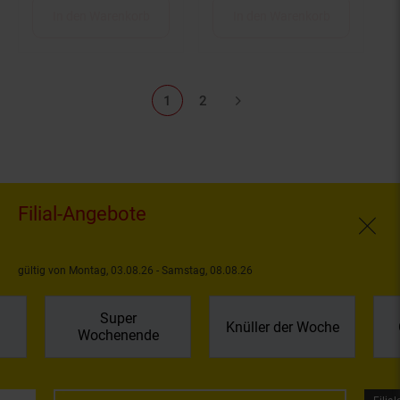
In den Warenkorb
In den Warenkorb
1
2
Filial-Angebote
Fenste
gültig von Montag, 03.08.26 - Samstag, 08.08.26
Super
Knüller der Woche
Wochenende