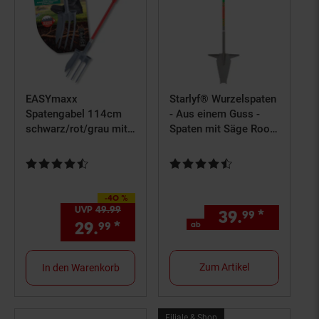
Shop
Artikel
EASYmaxx
Starlyf® Wurzelspaten
Spatengabel 114cm
- Aus einem Guss -
schwarz/rot/grau mit
Spaten mit Säge Root
Wurzelsäge
Digger
Kundenbewertung: 4,67 von 5 Sternen
Kundenbewertung: 4,58 von 5 S
-40 %
Sie Sparen 40 Prozent,
UVP
49.
99
UVP : 49,
99
€
39.
*
ab 39,
99
9
29.
*
Aktueller Preis: 29,
€ Ste
ab
99
99
Zum Artikel
In den Warenkorb
Filial-
Filiale & Shop