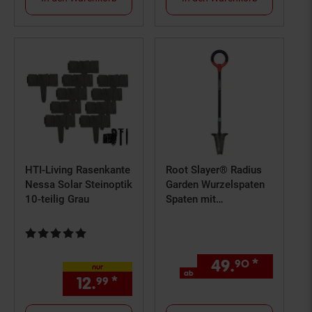
HTI-Living Rasenkante
Root Slayer® Radius
Nessa Solar Steinoptik
Garden Wurzelspaten
10-teilig Grau
Spaten mit
Schneidespitze Root
Slayer Beetspaten
Kundenbewertung: 5 von 5 Sternen
49.
*
ab 49,
90
nur
ab
12.
*
nur 12,
€ Sternchen Fußno
99
99