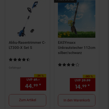
&
Online
Shop
Artikel
Akku-Rasentrimmer C-
EASYmaxx
LT300-X Set S
Unkrautstecher 112cm
silber/schwarz
Kundenbewertung: 4,45 von 5 Sternen
Kundenbewertung: 4,17 von 5 S
Gefahrgut
-34 %
Sie Sparen 34 Prozent,
-50 %
Sie Sparen 50 Prozent,
UVP
69.–
UVP : 69,–€
UVP
29.
99
UVP : 29,
9
44.
*
Aktueller Preis: 44,
€ Ste
99
99
14.
*
Aktuelle
99
Zum Artikel
In den Warenkorb