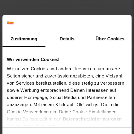
Zustimmung
Details
Über Cookies
Wir verwenden Cookies!
Wir nutzen Cookies und andere Techniken, um unsere
AL-KO GTA 4030
Seiten sicher und zuverlässig anzubieten, eine Vielzahl
Rasentrimmer-Aufsatz
von Services bereitzustellen, diese stetig zu verbessern
für MT 40 Multitool
sowie Werbung entsprechend Deinen Interessen auf
Basisgerät
unserer Homepage, Social Media und Partnerseiten
anzuzeigen. Mit einem Klick auf „Ok“ willigst Du in die
nur
Cookie Verwendung ein. Deine Cookie-Einstellungen
82.
*
nur 82,
€ Sternchen Fußno
99
99
kannst Du jederzeit in den
Datenschutzinformationen
ändern bzw. widerrufen.