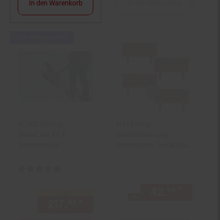
In den Warenkorb
In den Warenkorb
Kampagnen
+30€ Filialgutschein
Artikel+30€
Filialgutschein
AL-KO Elektro-
HTI-Living
SnowLine 46 E
Beeteinfassung
Schneefräse
Steinmauer Terracotta
Nessa
Kundenbewertung: 5 von 5 Sternen
42.
*
ab 42,
99
nur
ab
217.
*
nur 217,
€ Sternchen Fußn
99
99