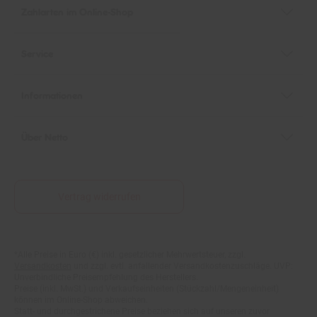
Service
Informationen
Über Netto
Vertrag widerrufen
*Alle Preise in Euro (€) inkl. gesetzlicher Mehrwertsteuer, zzgl.
Fußnoten
Versandkosten
und zzgl. evtl. anfallender Versandkostenzuschläge. UVP:
Unverbindliche Preisempfehlung des Herstellers.
Preise (inkl. MwSt.) und Verkaufseinheiten (Stückzahl/Mengeneinheit)
können im Online-Shop abweichen.
Statt- und durchgestrichene Preise beziehen sich auf unseren zuvor
geforderten Verkaufspreis.