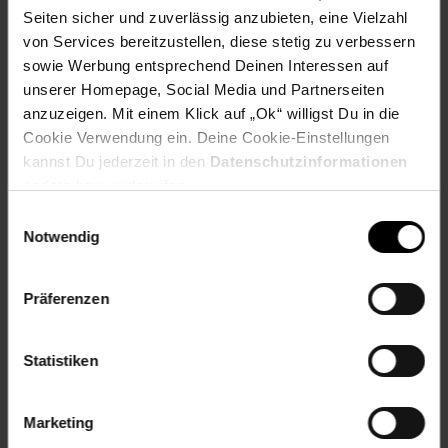
Seiten sicher und zuverlässig anzubieten, eine Vielzahl
von Services bereitzustellen, diese stetig zu verbessern
Fußzeile
Weitere Online-Angebote
sowie Werbung entsprechend Deinen Interessen auf
unserer Homepage, Social Media und Partnerseiten
Netto Reisen
TV-Shop
Weinwelt
anzuzeigen. Mit einem Klick auf „Ok“ willigst Du in die
Cookie Verwendung ein. Deine Cookie-Einstellungen
kannst Du jederzeit in den
Datenschutzinformationen
ändern bzw. widerrufen.
Einwilligungsauswahl
Notwendig
Rezeptwelt
NettoKOM
Karriere
Präferenzen
Statistiken
15€
**
Marketing
Newsletter Anmeldung
Abonniere unseren
Newsletter
und sichere
Gutschein