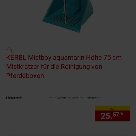
KERBL Mistboy aquamarin Höhe 75 cm
Mistkratzer für die Reinigung von
Pferdeboxen
(Produkt aktuell ausverkauft)
Lieferzeit:
neue Ware ist bereits unterwegs
nur
25.
*
nur
57