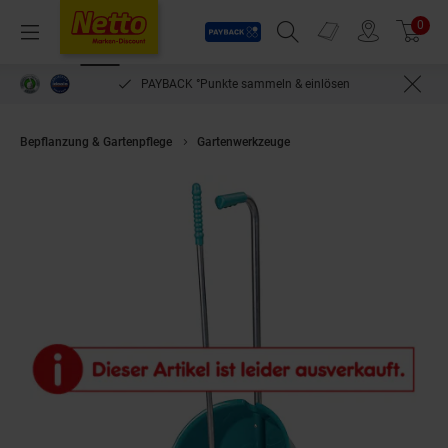
Payback
Prospekte
0
Arti
Menü
Suchfeld einblenden
Filiale finden
Warenkorb
PAYBACK °Punkte sammeln & einlösen
Bepflanzung & Gartenpflege
Gartenwerkzeuge
KERBL Mistboy aquamari