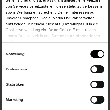
Seiten sicher und zuverlässig anzubieten, eine Vielzahl
· Dachform: Pultdach
von Services bereitzustellen, diese stetig zu verbessern
· Dachneigung: 3°
sowie Werbung entsprechend Deinen Interessen auf
unserer Homepage, Social Media und Partnerseiten
· Dachtiefe: 237 cm
anzuzeigen. Mit einem Klick auf „Ok“ willigst Du in die
Cookie Verwendung ein. Deine Cookie-Einstellungen
· Dachtyp: Trapezblech
kannst Du jederzeit in den
Datenschutzinformationen
ändern bzw. widerrufen.
· Dachüberstand hinten: 70 mm
Einwilligungsauswahl
· Dachüberstand linke Seite: 100 mm
Notwendig
· Dachüberstand rechte Seite: 50 mm
Präferenzen
· Dachüberstand vorne: 180 mm
· Durchgangsmaß Breite: 142 cm
Statistiken
· Durchgangsmaß Höhe: 176 cm
Marketing
· Farbe: Naturbelassen