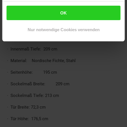
· Farbe Metall: Anthrazit
OK
· Firsthöhe: 209 cm
· Grundfläche: 4,45 m²
Nur notwendige Cookies verwenden
· Innenmaß Breite: 205 cm
· Innenmaß Tiefe: 209 cm
· Material: Nordische Fichte, Stahl
· Seitenhöhe: 195 cm
· Sockelmaß Breite: 209 cm
· Sockelmaß Tiefe: 213 cm
· Tür Breite: 72,3 cm
· Tür Höhe: 176,5 cm