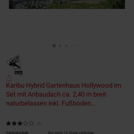
Karibu Hybrid Gartenhaus Hollywood im
Set mit Anbaudach ca. 2,40 m breit
naturbelassen inkl. Fußboden
Gartenlaube Geräteschuppen Gartenhütte
Kundenbewertung: 3 von 5 Sternen
(1
Kundenbewertungen
)
Verfügbarkeit:
Nur noch 10 Stück verfügbar