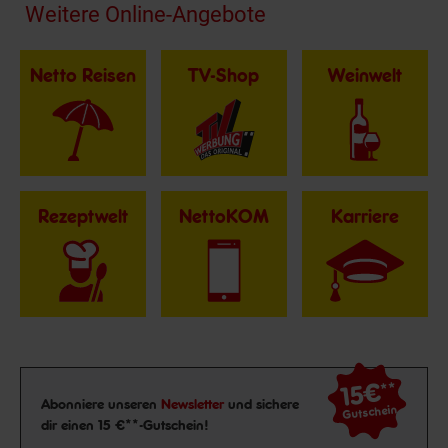
Fußzeile
Weitere Online-Angebote
Netto Reisen
TV-Shop
Weinwelt
Rezeptwelt
NettoKOM
Karriere
15€
**
Newsletter Anmeldung
Abonniere unseren
Newsletter
und sichere
Gutschein
dir einen 15 €**-Gutschein!