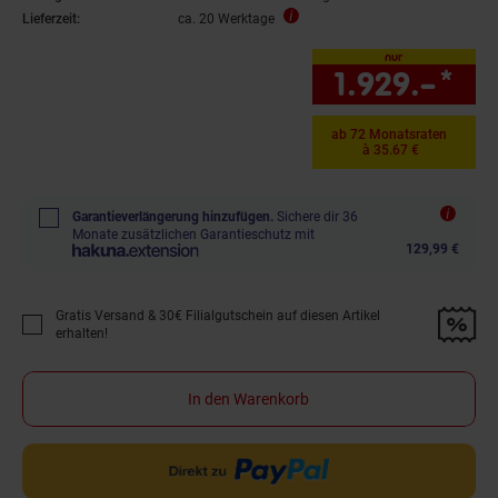
Lieferzeit:
ca. 20 Werktage
nur
1.929.–
*
nur
ab 72 Monatsraten
à 35.67 €
Garantieverlängerung hinzufügen.
Sichere dir 36
Monate zusätzlichen Garantieschutz mit
129,99 €
Gratis Versand & 30€ Filialgutschein auf diesen Artikel
Promotion "Gratis Versand &amp; 30€ Filialgutschein auf diesen Artikel 
erhalten!
In den Warenkorb