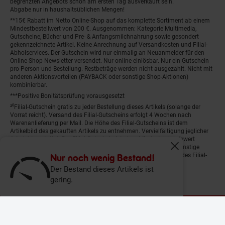
begrenzten Angebots schon am ersten Tag ausverkauft sein.
Abgabe nur in haushaltsüblichen Mengen!
**15€ Rabatt im Netto Online-Shop auf das komplette Sortiment ab einem
Mindestbestellwert von 200 €. Ausgenommen: Kategorie Multimedia,
Gutscheine, Bücher und Pre- & Anfangsmilchnahrung sowie gesondert
gekennzeichnete Artikel. Keine Anrechnung auf Versandkosten und Filial-
Abholservices. Der Gutschein wird nur einmalig an Neuanmelder für den
Online-Shop-Newsletter versendet. Nur online einlösbar. Nur ein Gutschein
pro Person und Bestellung. Restbeträge werden nicht ausgezahlt. Nicht mit
anderen Aktionsvorteilen (PAYBACK oder sonstige Shop-Aktionen)
kombinierbar.
***Positive Bonitätsprüfung vorausgesetzt
²⁰Filial-Gutschein gratis zu jeder Bestellung dieses Artikels (solange der
Vorrat reicht). Versand des Filial-Gutscheins erfolgt 4 Wochen nach
Warenanlieferung per Mail. Die Höhe des Filial-Gutscheins ist dem
Artikelbild des gekauften Artikels zu entnehmen. Vervielfältigung jeglicher
Art nicht gestattet. Der Filial-Gutschein ist ohne Mindesteinkaufswert
einlösbar. Nicht mit anderen Aktionsvorteilen (PAYBACK oder sonstige
Fenster schliess
Shop-Aktionen) kombinierbar. Der jeweilige Gültigkeitszeitraum des Filial-
Nur noch wenig Bestand!
Gutscheins ist darauf vermerkt.
Der Bestand dieses Artikels ist
gering.
© Netto Marken-Discount Stiftung & Co. KG |
Kontakt
|
Datenschutz
|
Impressum