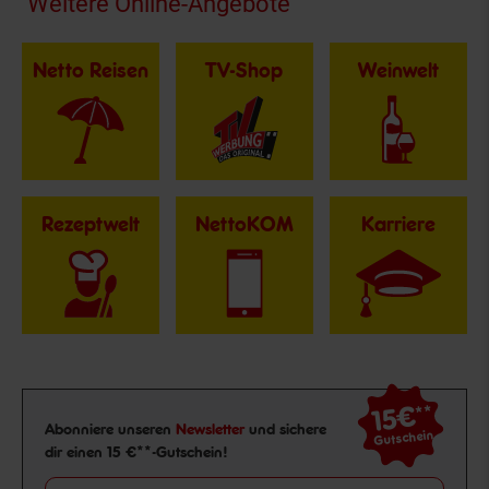
Fußzeile
Weitere Online-Angebote
Netto Reisen
TV-Shop
Weinwelt
Rezeptwelt
NettoKOM
Karriere
15€
**
Newsletter Anmeldung
Abonniere unseren
Newsletter
und sichere
Gutschein
dir einen 15 €**-Gutschein!