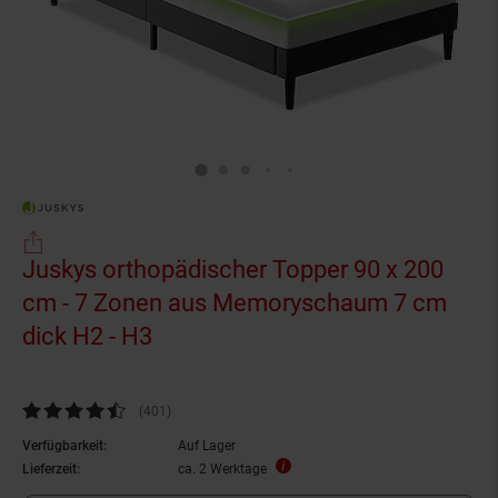
Juskys orthopädischer Topper 90 x 200
cm - 7 Zonen aus Memoryschaum 7 cm
dick H2 - H3
Kundenbewertung: 4,7 von 5 Sternen
(401
Kundenbewertungen
)
Verfügbarkeit:
Auf Lager
Lieferzeit:
ca. 2 Werktage