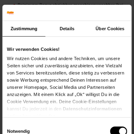
Reinigung: Bezug abziehbar, maschinenwaschbar (bei
40 Grad Empfehlung: Handwäsche), Trocknung bei
niedriger Temperatur (40 Grad)
Geeignet für: Erwachsene, Jugendliche, Kinder, für alle
Schlafpositionen (Bauch-, Rücken-, Seitenlage)
Zustimmung
Details
Über Cookies
Einsatzorte: Schlafzimmer, Boxspringbett, Kinderbett,
Gästezimmer, Gästebett, Schlafsofa, Wohnmobil,
Wohnwagen (z. B. Sitzecke zur Couch
Wir verwenden Cookies!
umfunktionieren)
Wir nutzen Cookies und andere Techniken, um unsere
Materialzusammensetzung:
Seiten sicher und zuverlässig anzubieten, eine Vielzahl
von Services bereitzustellen, diese stetig zu verbessern
Material Schaum: 100 % Polyurethan, Schaumstoff,
sowie Werbung entsprechend Deinen Interessen auf
MDI 30 Memory Schaum, 7 Liegezonen
unserer Homepage, Social Media und Partnerseiten
Material Topperbezug: Textil, 100 % Polyester-Strick
(atmungsaktiv, hautfreundlich, für Allergiker geeignet,
anzuzeigen. Mit einem Klick auf „Ok“ willigst Du in die
antibakteriell, verringert Staubmilben), rutschfester
Cookie Verwendung ein. Deine Cookie-Einstellungen
Stoff auf Unterseite
kannst Du jederzeit in den
Datenschutzinformationen
ändern bzw. widerrufen.
Abmessungen (ca.-Angaben):
Einwilligungsauswahl
Maße (BxL): 90 x 200 cm
Notwendig