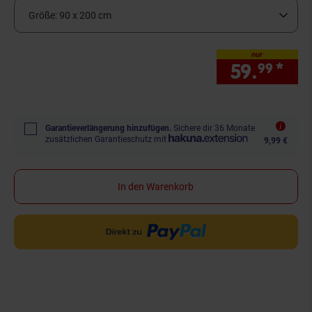
Größe:
90 x 200 cm
nur
59.
*
nur
99
Garantieverlängerung hinzufügen.
Sichere dir 36 Monate
zusätzlichen Garantieschutz mit
9,99 €
In den Warenkorb