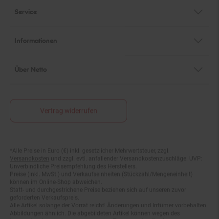
Service
Informationen
Über Netto
Vertrag widerrufen
*Alle Preise in Euro (€) inkl. gesetzlicher Mehrwertsteuer, zzgl.
Fußnoten
Versandkosten
und zzgl. evtl. anfallender Versandkostenzuschläge. UVP:
Unverbindliche Preisempfehlung des Herstellers.
Preise (inkl. MwSt.) und Verkaufseinheiten (Stückzahl/Mengeneinheit)
können im Online-Shop abweichen.
Statt- und durchgestrichene Preise beziehen sich auf unseren zuvor
geforderten Verkaufspreis.
Alle Artikel solange der Vorrat reicht! Änderungen und Irrtümer vorbehalten.
Abbildungen ähnlich. Die abgebildeten Artikel können wegen des
begrenzten Angebots schon am ersten Tag ausverkauft sein.