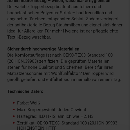
Abnehmbarer Bezug – weich, waschbar & hygienisch
Der weiche Topperbezug besteht aus feinem und
hochelastischen Polyester-Strick – hautfreundlich und
angenehm für einen entspannten Schlaf. Zudem verringert
der antibakterielle Bezug Staubmilben und eignet sich daher
ideal für Allergiker. Für mehr Hygiene ist der pflegeleichte
Textil-Bezug waschbar.
Sicher durch hochwertige Materialien
Die Komfortauflage ist nach OEKO-TEX® Standard 100
(20.HCN.39903) zertifiziert. Die geprüften Materialien
stehen für hohe Qualität und Sicherheit. Bereit für Ihren
Matratzenschoner mit Wohlfühlfaktor? Der Topper wird
gerollt geliefert und entfaltet sich innerhalb von einem Tag.
Technische Daten:
Farbe: Weiß
Max. Körpergewicht: Jedes Gewicht
Härtegrad: ILD11-12, ähnlich wie H2, H3
Zertifikat: OEKO-TEX® Standard 100 (20.HCN.39903
HOHENSTEIN HTTI)