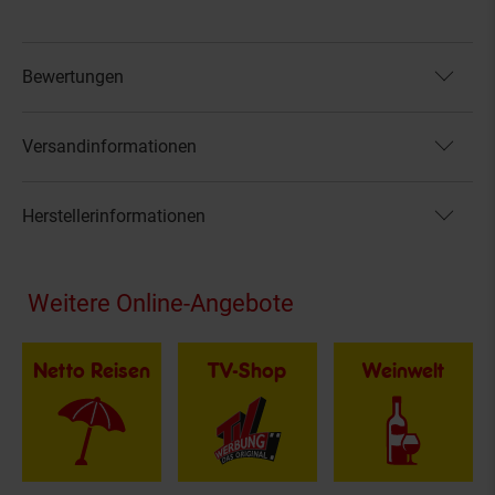
Bewertungen
Versandinformationen
Herstellerinformationen
Fußzeile
Weitere Online-Angebote
Netto Reisen
TV-Shop
Weinwelt