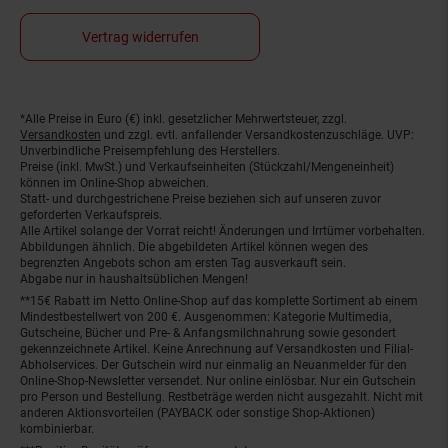
Vertrag widerrufen
*Alle Preise in Euro (€) inkl. gesetzlicher Mehrwertsteuer, zzgl.
Fußnoten
Versandkosten
und zzgl. evtl. anfallender Versandkostenzuschläge. UVP:
Unverbindliche Preisempfehlung des Herstellers.
Preise (inkl. MwSt.) und Verkaufseinheiten (Stückzahl/Mengeneinheit)
können im Online-Shop abweichen.
Statt- und durchgestrichene Preise beziehen sich auf unseren zuvor
geforderten Verkaufspreis.
Alle Artikel solange der Vorrat reicht! Änderungen und Irrtümer vorbehalten.
Abbildungen ähnlich. Die abgebildeten Artikel können wegen des
begrenzten Angebots schon am ersten Tag ausverkauft sein.
Abgabe nur in haushaltsüblichen Mengen!
**15€ Rabatt im Netto Online-Shop auf das komplette Sortiment ab einem
Mindestbestellwert von 200 €. Ausgenommen: Kategorie Multimedia,
Gutscheine, Bücher und Pre- & Anfangsmilchnahrung sowie gesondert
gekennzeichnete Artikel. Keine Anrechnung auf Versandkosten und Filial-
Abholservices. Der Gutschein wird nur einmalig an Neuanmelder für den
Online-Shop-Newsletter versendet. Nur online einlösbar. Nur ein Gutschein
pro Person und Bestellung. Restbeträge werden nicht ausgezahlt. Nicht mit
anderen Aktionsvorteilen (PAYBACK oder sonstige Shop-Aktionen)
kombinierbar.