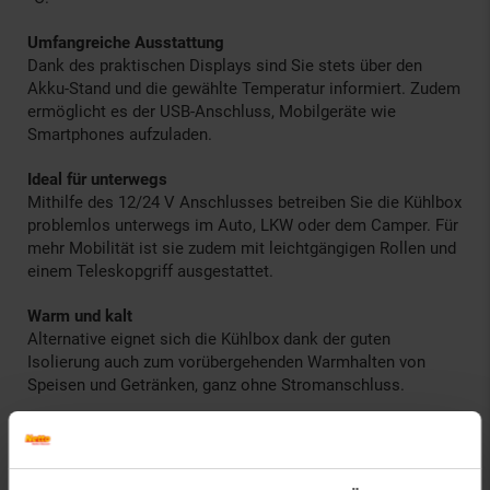
Umfangreiche Ausstattung
Dank des praktischen Displays sind Sie stets über den
Akku-Stand und die gewählte Temperatur informiert. Zudem
ermöglicht es der USB-Anschluss, Mobilgeräte wie
Smartphones aufzuladen.
Ideal für unterwegs
Mithilfe des 12/24 V Anschlusses betreiben Sie die Kühlbox
problemlos unterwegs im Auto, LKW oder dem Camper. Für
mehr Mobilität ist sie zudem mit leichtgängigen Rollen und
einem Teleskopgriff ausgestattet.
Warm und kalt
Alternative eignet sich die Kühlbox dank der guten
Isolierung auch zum vorübergehenden Warmhalten von
Speisen und Getränken, ganz ohne Stromanschluss.
Technische Daten:
Farbe: Grau