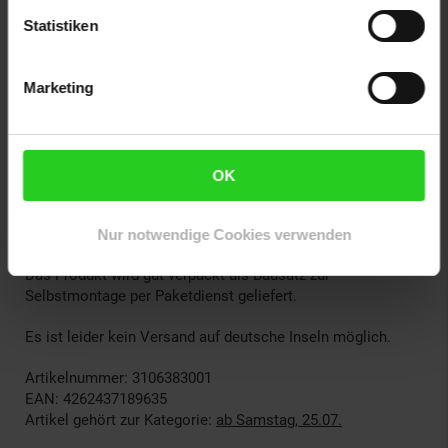
Hinweise:
Statistiken
Texte und Bilder auf dieser Website können KI-
unterstützt erstellt worden sein und werden
redaktionell geprüft.
Marketing
Lieferumfang:
1 x Kühlbox
OK
1 x 12/24-V Anschlusskabel
1 x 230-V Anschlusskabel
1 x Anleitung
Nur notwendige Cookies verwenden
Das Produkt wird gut verpackt als Bausatz zur
Selbstmontage per Paketdienst geliefert.
Es ist leider kein Versand auf deutsche Inseln möglich.
Artikelnummer: 3106383001
EAN: 4262437189635
Artikel gehört zur Kategorie:
ab Samstag, 25.07.