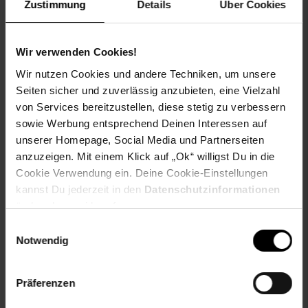
Zustimmung
Details
Über Cookies
Bruttokapazität: 50 l
Kühltemperaturbereich: -20~+20 °C
Betriebsbedingungen: 0 – 45 °C
Wir verwenden Cookies!
Betriebsmodi: ECO/MAX, COLD
Leistung: 60 W
Wir nutzen Cookies und andere Techniken, um unsere
USB-Ladebuchse: 5 V / 1 A
Seiten sicher und zuverlässig anzubieten, eine Vielzahl
Kühlart: Kompression
von Services bereitzustellen, diese stetig zu verbessern
Energieeffizienzklasse: D
sowie Werbung entsprechend Deinen Interessen auf
EEK Spektrum: A bis G
unserer Homepage, Social Media und Partnerseiten
anzuzeigen. Mit einem Klick auf „Ok“ willigst Du in die
Materialzusammensetzung:
Cookie Verwendung ein. Deine Cookie-Einstellungen
kannst Du jederzeit in den
Datenschutzinformationen
Material Gehäuse: Polypropylen (PP)
Material Isolierung: Polyurethan (PU)
ändern bzw. widerrufen.
Einwilligungsauswahl
Abmessungen (ca.-Angaben):
Notwendig
Größe (BxHxT): 59 x 55 x 38 cm
Kabel: 150 cm
Präferenzen