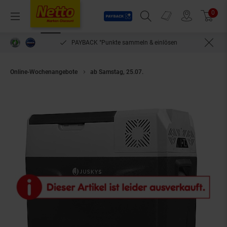
Payback
Prospekte
0
Arti
Menü
Suchfeld einblenden
Filiale finden
Warenkorb
PAYBACK °Punkte sammeln & einlösen
Online-Wochenangebote
ab Samstag, 25.07.
Juskys Kompressor Kühlbo