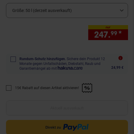
Größe:
50 l (derzeit ausverkauft)
nur
247.
*
nur
99
Rundum-Schutz hinzufügen.
Sichere dein Produkt 12
Monate gegen Unfallschäden, Diebstahl, Raub und
24,99 €
Garantiemängel ab mit
15€ Rabatt auf diesen Artikel aktivieren!
Promotion "15€ Rabatt auf diesen Artikel aktivieren!" anwenden
Aktuell ausverkauft