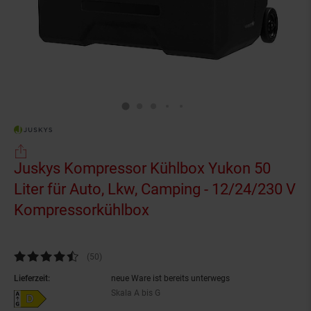
Juskys Kompressor Kühlbox Yukon 50
Liter für Auto, Lkw, Camping - 12/24/230 V
Kompressorkühlbox
(Produkt aktuell ausverk
Kundenbewertung: 4,5 von 5 Sternen
(50
Kundenbewertungen
)
Lieferzeit:
neue Ware ist bereits unterwegs
Skala A bis G
Energieeffizienzklasse D auf Skala A bis G