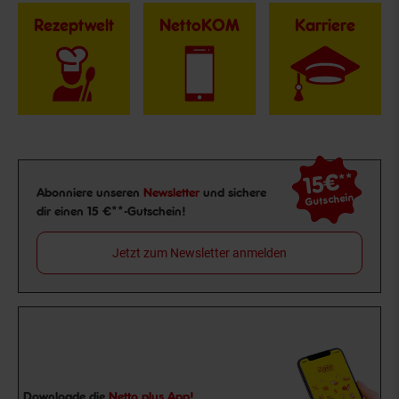
Rezeptwelt
NettoKOM
Karriere
15€
**
Newsletter Anmeldung
Abonniere unseren
Newsletter
und sichere
Gutschein
dir einen 15 €**-Gutschein!
Jetzt zum Newsletter anmelden
Downloade die
Netto plus App!