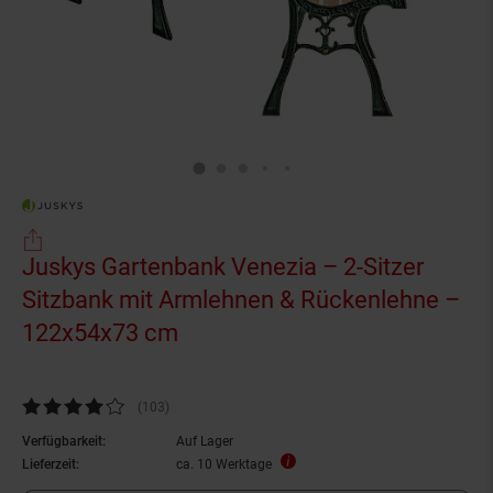
Juskys Gartenbank Venezia – 2-Sitzer
Sitzbank mit Armlehnen & Rückenlehne –
122x54x73 cm
Kundenbewertung: 4,08 von 5 Sternen
(103
Kundenbewertungen
)
Verfügbarkeit:
Auf Lager
Lieferzeit:
ca. 10 Werktage