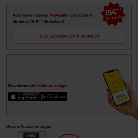
15€
**
Newsletter Anmeldung
Abonniere unseren
Newsletter
und sichere
Gutschein
dir einen 15 €**-Gutschein!
Jetzt zum Newsletter anmelden
Downloade die
Netto plus App!
Unsere Auszeichnungen