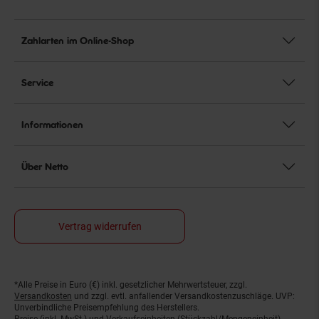
Zahlarten im Online-Shop
Service
Informationen
Über Netto
Vertrag widerrufen
*Alle Preise in Euro (€) inkl. gesetzlicher Mehrwertsteuer, zzgl.
Fußnoten
Versandkosten
und zzgl. evtl. anfallender Versandkostenzuschläge. UVP:
Unverbindliche Preisempfehlung des Herstellers.
Preise (inkl. MwSt.) und Verkaufseinheiten (Stückzahl/Mengeneinheit)