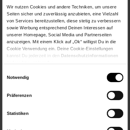
Materialzusammensetzung:
Wir nutzen Cookies und andere Techniken, um unsere
Seiten sicher und zuverlässig anzubieten, eine Vielzahl
Material: lackiertes Tannenholz, pulverbeschichtetes
Gusseisen
von Services bereitzustellen, diese stetig zu verbessern
Material Rosen-Deko-Element: Kunststoff
sowie Werbung entsprechend Deinen Interessen auf
unserer Homepage, Social Media und Partnerseiten
Abmessungen (ca.-Angaben):
anzuzeigen. Mit einem Klick auf „Ok“ willigst Du in die
Cookie Verwendung ein. Deine Cookie-Einstellungen
Länge: 122 cm
kannst Du jederzeit in den
Datenschutzinformationen
Breite: 54 cm
ändern bzw. widerrufen.
Höhe: 73 cm
Sitzhöhe: 38 cm
Einwilligungsauswahl
Notwendig
Hinweise:
Präferenzen
Texte und Bilder auf dieser Website können KI-
unterstützt erstellt worden sein und werden
redaktionell geprüft.
Statistiken
Lieferumfang: