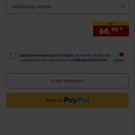
Ausführung:
Venezia
nur
66.
*
nur
99
Garantieverlängerung hinzufügen.
Sichere dir 36 Monate
zusätzlichen Garantieschutz mit
9,99 €
In den Warenkorb