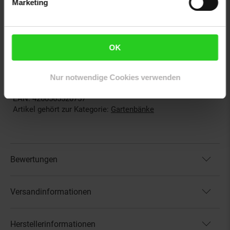
1 × Gartenbank
Marketing
1 × Aufbauanleitung
Das Produkt wird gut verpackt als Bausatz zur
Selbstmontage per Paketdienst geliefert.
OK
Es ist leider kein Versand auf deutsche Inseln möglich.
Nur notwendige Cookies verwenden
Artikelnummer: 2163935001
EAN: 4260565520757
Artikel gehört zur Kategorie:
Gartenbänke
Bewertungen
Versandinformationen
Herstellerinformationen