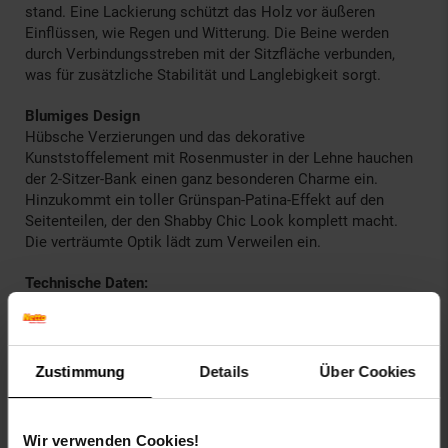
stand. Eine Lackierung schützt das Holz vor äußeren
Einflüssen, wie Regen und Witterung. Die Beine werden
durch Verbindungsstreben mit der Sitzfläche verbunden,
was für zusätzliche Stabilität und Langlebigkeit sorgt.
Blumiges Design
Hübsche Verzierungen und das dekorative
Kunststoffelement mit Rosenmuster in der Lehne hauchen
der 2-Sitzer-Bank einen ganz besonderen Charme ein.
Hinzukommt ein toller Grünspan-Patina-Effekt auf den
Seitenteilen, der den Shabby Chic Look komplett macht.
Die verträumte Optik lädt zum Verweilen ein.
Technische Daten:
Farbe Holz: naturbelassen
Farbe Gusseisen: schwarz-grün
Anzahl Sitzplätze: 2
Zustimmung
Details
Über Cookies
Holzstärke: 18 mm
Gewicht: 13,5 kg
Wir verwenden Cookies!