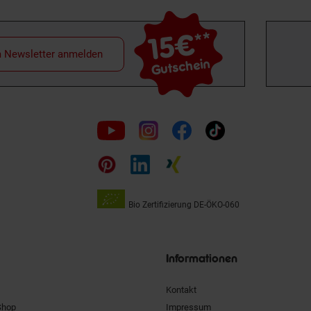
15€
**
m Newsletter anmelden
Gutschein
Folge
uns
auf
Bio Zertifizierung
DE-ÖKO-060
Unsere
Siegel
Informationen
Kontakt
Shop
Impressum