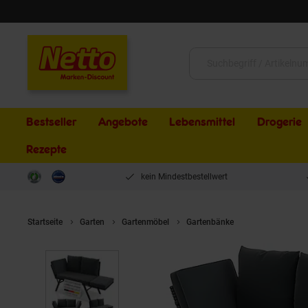
Schließen
Suche:
Bestseller
Angebote
Lebensmittel
Drogerie
Rezepte
kein Mindestbestellwert
Startseite
Garten
Gartenmöbel
Gartenbänke
JUSKYS® Gartenb