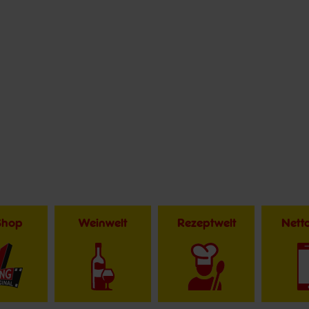
Shop
Weinwelt
Rezeptwelt
Net