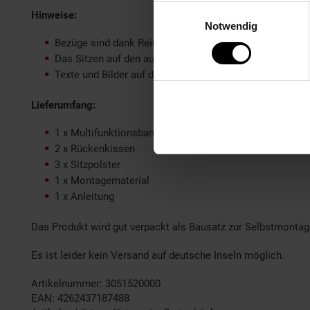
Einwilligungsauswahl
Hinweise:
Notwendig
Bezüge sind dank Reißverschlüssen bei 30°C waschbar.
Das Sitzen auf den ausgeklappten Armlehnen wird nich
Texte und Bilder auf dieser Website können KI-unterstüt
Lieferumfang:
1 x Multifunktionsbank Calvia
2 x Rückenkissen
3 x Sitzpolster
1 x Montagematerial
1 x Anleitung
Das Produkt wird gut verpackt als Bausatz zur Selbstmontage
Es ist leider kein Versand auf deutsche Inseln möglich.
Artikelnummer: 3051520000
EAN: 4262437187488