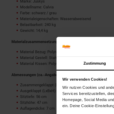
Marke: Juskys
Modellname: Calvia
Farbe: schwarz / grau
Materialeigenschaften: Wasserabweisend
Belastbarkeit: 240 kg
Gewicht: 14,4 kg
Materialzusammensetzung:
Material Bezug: Polyrattan (100% Polyester)
Material Gestell: Stahl (pulverbeschichtet)
Zustimmung
Material Kissen: Polyester
Abmessungen (ca.-Angaben):
Wir verwenden Cookies!
Zusammengeklappt (LxBxH): 131,5 x 62 x 83,5 cm
Wir nutzen Cookies und ander
Ausgeklappt (LxBxH): 171 x 62 x 83,5 cm
Services bereitzustellen, di
Sitztiefe: 56 cm
Homepage, Social Media und P
Sitzhöhe: 47 cm
ein. Deine Cookie-Einstellun
Auflagendicke: 7 cm