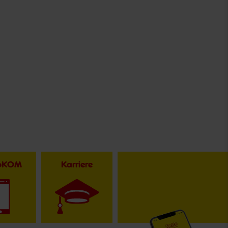
toKOM
Karriere