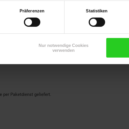
Präferenzen
Statistiken
t empfohlen.
zt erstellt worden sein und werden redaktionell geprüft.
Nur notwendige Cookies
verwenden
 per Paketdienst geliefert.