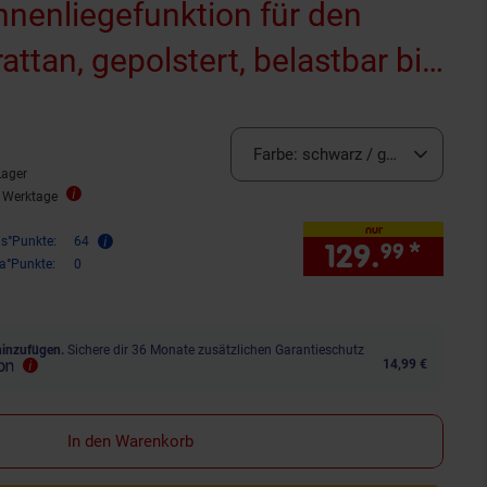
nenliegefunktion für den
attan, gepolstert, belastbar bis
arz / grau
Sternen
bewertungen
Farbe:
schwarz / grau
Lager
2 Werktage
nur
is°Punkte:
64
129.
*
nur 
99
ra°Punkte:
0
hinzufügen.
Sichere dir 36 Monate zusätzlichen Garantieschutz
14,99 €
In den Warenkorb