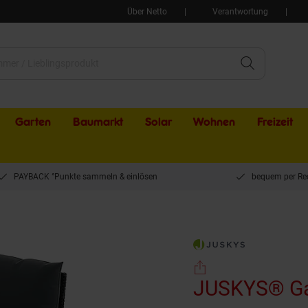
Über Netto
Verantwortung
Garten
Baumarkt
Solar
Wohnen
Freizeit
PAYBACK °Punkte sammeln & einlösen
bequem per Re
ank Calvia - klappbare Bank mit Sonnenliegefunktion für den Garten, Polyrattan, g
JUSKYS® Gar