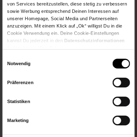
von Services bereitzustellen, diese stetig zu verbessern
Bedienung: Kurbel
sowie Werbung entsprechend Deinen Interessen auf
Neigung: stufenlos verstellbar, einseitig zum Mast
unserer Homepage, Social Media und Partnerseiten
Anzahl LED: 24 Lampen
anzuzeigen. Mit einem Klick auf „Ok“ willigst Du in die
Leistung LED-Beleuchtung: 0,7 Watt
Cookie Verwendung ein. Deine Cookie-Einstellungen
kannst Du jederzeit in den
Datenschutzinformationen
Materialzusammensetzung:
ändern bzw. widerrufen.
Gestell: 100% pulverbeschichteter Stahl
Einwilligungsauswahl
Stoff: 100% Polyester
Notwendig
Material: Polyester (160g/m²), Stahl
(pulverbeschichtet)
Präferenzen
Abmessungen (ca.-Angaben):
Schirmdurchmesser: 285 cm
Statistiken
Höhe geschlossen: 240 cm
Höhe aufgespannt: 230 cm
Durchgangshöhe: 185 cm
Marketing
Ø Schirmstange: 42 mm
Ø Standrohr: 48 mm