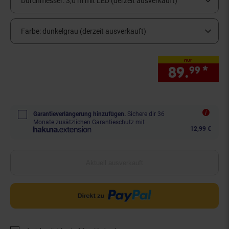
Durchmesser:
3,0 m mit LED (derzeit ausverkauft)
Farbe:
dunkelgrau (derzeit ausverkauft)
nur
89.
*
nur
99
Garantieverlängerung hinzufügen.
Sichere dir 36
Monate zusätzlichen Garantieschutz mit
12,99 €
Aktuell ausverkauft