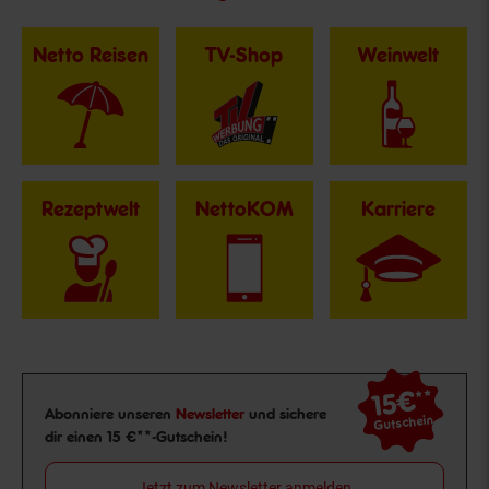
Netto Reisen
TV-Shop
Weinwelt
Rezeptwelt
NettoKOM
Karriere
15€
**
Newsletter Anmeldung
Abonniere unseren
Newsletter
und sichere
Gutschein
dir einen 15 €**-Gutschein!
Jetzt zum Newsletter anmelden