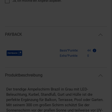
Ja, ich möchte ein Altgerät abgeben.
PAYBACK
Payback Punkte
Basis°Punkte:
44
Extra°Punkte:
0
Produktbeschreibung
Der trendige Ampelschirm Brazil in Grau mit LED-
Beleuchtung, Kurbel, Standfuß, Gurt und Hülle ist die
perfekte Ergänzung für Balkon, Terrasse, Pool oder Garten.
Mit seinem 300 cm großen Schirm schützt Sie der
Sonnenschirm vor der prallen Sonne und teilweise vor UV-