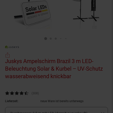
Juskys Ampelschirm Brazil 3 m LED-
Beleuchtung Solar & Kurbel – UV-Schutz
wasserabweisend knickbar
(Produkt aktuell 
Kundenbewertung: 4,41 von 5 Sternen
(308
Kundenbewertungen
)
Lieferzeit:
neue Ware ist bereits unterwegs