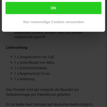
Maße Fuß: 80 × 80 cm
OK
Schirmgröße: 300 cm
Hinweise:
Nur notwendige Cookies verwenden
Texte und Bilder auf dieser Website können KI-
unterstützt erstellt worden sein und werden
redaktionell geprüft.
Lieferumfang:
1 x Ampelschirm mit Fuß
1 x Solar-Modul mit Akku
1 x Sicherheitshaken
1 x Regenschutz-Cover
1 x Anleitung
Das Produkt wird gut verpackt als Bausatz zur
Selbstmontage per Paketdienst geliefert.
Es ist leider kein Versand auf deutsche Inseln möglich.