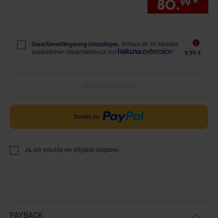
80.
*
Sie
99
Garantieverlängerung hinzufügen.
Sichere dir 36 Monate
zusätzlichen Garantieschutz mit
9,99 €
Aktuell ausverkauft
Ja, ich möchte ein Altgerät abgeben.
PAYBACK