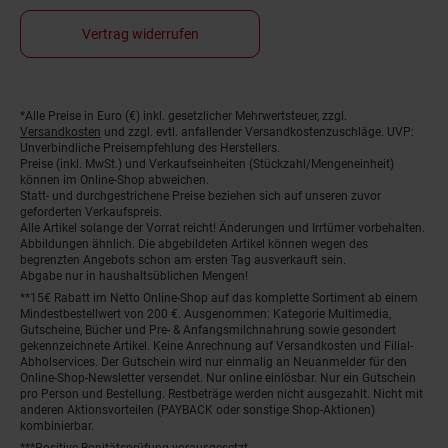
Vertrag widerrufen
*Alle Preise in Euro (€) inkl. gesetzlicher Mehrwertsteuer, zzgl.
Fußnoten
Versandkosten
und zzgl. evtl. anfallender Versandkostenzuschläge. UVP:
Unverbindliche Preisempfehlung des Herstellers.
Preise (inkl. MwSt.) und Verkaufseinheiten (Stückzahl/Mengeneinheit)
können im Online-Shop abweichen.
Statt- und durchgestrichene Preise beziehen sich auf unseren zuvor
geforderten Verkaufspreis.
Alle Artikel solange der Vorrat reicht! Änderungen und Irrtümer vorbehalten.
Abbildungen ähnlich. Die abgebildeten Artikel können wegen des
begrenzten Angebots schon am ersten Tag ausverkauft sein.
Abgabe nur in haushaltsüblichen Mengen!
**15€ Rabatt im Netto Online-Shop auf das komplette Sortiment ab einem
Mindestbestellwert von 200 €. Ausgenommen: Kategorie Multimedia,
Gutscheine, Bücher und Pre- & Anfangsmilchnahrung sowie gesondert
gekennzeichnete Artikel. Keine Anrechnung auf Versandkosten und Filial-
Abholservices. Der Gutschein wird nur einmalig an Neuanmelder für den
Online-Shop-Newsletter versendet. Nur online einlösbar. Nur ein Gutschein
pro Person und Bestellung. Restbeträge werden nicht ausgezahlt. Nicht mit
anderen Aktionsvorteilen (PAYBACK oder sonstige Shop-Aktionen)
kombinierbar.
***Positive Bonitätsprüfung vorausgesetzt