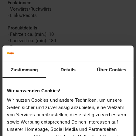
Funktionen:
· Vorwärts/Rückwärts
· Links/Rechts
Produktdetails:
· Fahrzeit ca. (min.): 10
· Ladezeit ca. (min): 180
· Farbe: weiss
· Höchstgeschwindigkeit ca. (km/h): 25
· Lizenz: Nein
· Marke: JAMARA
Zustimmung
Details
Über Cookies
· Video: Ja
Lieferumfang:
Wir verwenden Cookies!
· Modell
· Fernsteuerung 2,4GHz
Wir nutzen Cookies und andere Techniken, um unsere
· Fahrakku
Seiten sicher und zuverlässig anzubieten, eine Vielzahl
· USB-Ladegerät
von Services bereitzustellen, diese stetig zu verbessern
· Ersatzschiffschraube und Mutter
sowie Werbung entsprechend Deinen Interessen auf
· Modellständer
unserer Homepage, Social Media und Partnerseiten
· Rammschutz