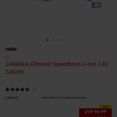
JAMARA_Climater Speedboot Li-Ion 7,4V
2,4GHz
(Produkt aktuell ausverkauft)
Kundenbewertung: 5 von 5 Sternen
(1
Kundenbewertungen
)
Lieferzeit:
neue Ware ist bereits unterwegs
-16 %
Sie Sparen 16 Prozen
UVP
96.
99
UVP 