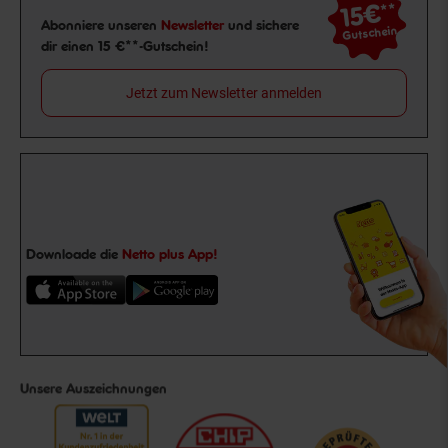
15€
**
Newsletter Anmeldung
Abonniere unseren
Newsletter
und sichere
Gutschein
dir einen 15 €**-Gutschein!
Jetzt zum Newsletter anmelden
Downloade die
Netto plus App!
Unsere Auszeichnungen