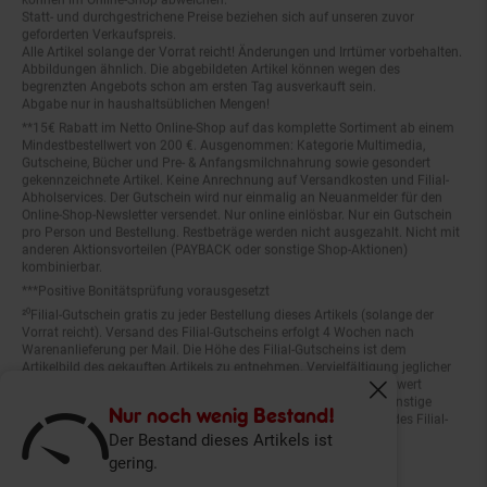
Statt- und durchgestrichene Preise beziehen sich auf unseren zuvor
geforderten Verkaufspreis.
Alle Artikel solange der Vorrat reicht! Änderungen und Irrtümer vorbehalten.
Abbildungen ähnlich. Die abgebildeten Artikel können wegen des
begrenzten Angebots schon am ersten Tag ausverkauft sein.
Abgabe nur in haushaltsüblichen Mengen!
**15€ Rabatt im Netto Online-Shop auf das komplette Sortiment ab einem
Mindestbestellwert von 200 €. Ausgenommen: Kategorie Multimedia,
Gutscheine, Bücher und Pre- & Anfangsmilchnahrung sowie gesondert
gekennzeichnete Artikel. Keine Anrechnung auf Versandkosten und Filial-
Abholservices. Der Gutschein wird nur einmalig an Neuanmelder für den
Online-Shop-Newsletter versendet. Nur online einlösbar. Nur ein Gutschein
pro Person und Bestellung. Restbeträge werden nicht ausgezahlt. Nicht mit
anderen Aktionsvorteilen (PAYBACK oder sonstige Shop-Aktionen)
kombinierbar.
***Positive Bonitätsprüfung vorausgesetzt
²⁰Filial-Gutschein gratis zu jeder Bestellung dieses Artikels (solange der
Vorrat reicht). Versand des Filial-Gutscheins erfolgt 4 Wochen nach
Warenanlieferung per Mail. Die Höhe des Filial-Gutscheins ist dem
Artikelbild des gekauften Artikels zu entnehmen. Vervielfältigung jeglicher
Art nicht gestattet. Der Filial-Gutschein ist ohne Mindesteinkaufswert
einlösbar. Nicht mit anderen Aktionsvorteilen (PAYBACK oder sonstige
Fenster schliess
Shop-Aktionen) kombinierbar. Der jeweilige Gültigkeitszeitraum des Filial-
Nur noch wenig Bestand!
Gutscheins ist darauf vermerkt.
Der Bestand dieses Artikels ist
gering.