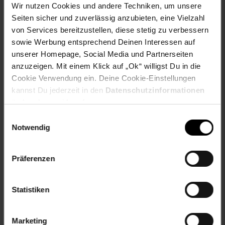
Oberfläche: Verchromt
Wir nutzen Cookies und andere Techniken, um unsere
Tiefe in cm: 27
Seiten sicher und zuverlässig anzubieten, eine Vielzahl
elektroprodukt: nein
von Services bereitzustellen, diese stetig zu verbessern
grundfarbe: silber
sowie Werbung entsprechend Deinen Interessen auf
Grundpreispflicht: nein
unserer Homepage, Social Media und Partnerseiten
produkttyp: Beistelltisch
anzuzeigen. Mit einem Klick auf „Ok“ willigst Du in die
Cookie Verwendung ein. Deine Cookie-Einstellungen
Gewählte Variante:
kannst Du jederzeit in den
Datenschutzinformationen
ändern bzw. widerrufen.
Farbe: weiß
Einwilligungsauswahl
Artikelnummer: 2208684000
Notwendig
EAN: 4016787138368
Artikel gehört zur Kategorie:
Beistelltische
Präferenzen
Statistiken
Versandinformationen
Marketing