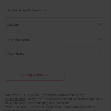
Zahlarten im Online-Shop
Service
Informationen
Über Netto
Vertrag widerrufen
*Alle Preise in Euro (€) inkl. gesetzlicher Mehrwertsteuer, zzgl.
Fußnoten
Versandkosten
und zzgl. evtl. anfallender Versandkostenzuschläge. UVP:
Unverbindliche Preisempfehlung des Herstellers.
Preise (inkl. MwSt.) und Verkaufseinheiten (Stückzahl/Mengeneinheit)
können im Online-Shop abweichen.