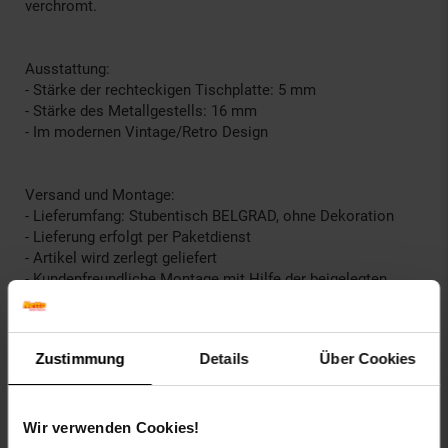
verchromt.
Ausstattung:
- Stärke der rechteckigen Tischplatte: 5 mm
- Stärke des Metallgestells: 16 mm
- Im modernen Vintage/Retro Design
Versand und Montage:
- Lieferumfang: Stubentisch BELGRAD, ohne Dekoration
- Lieferung erfolgt per Paketdienst
- Artikel wird zerlegt geliefert
- Kundenfreundliche Montage mit Hilfe der beigelegten
Aufbauanleitung
Breite in cm: 46
Zustimmung
Details
Über Cookies
Fußgestell: Metall
Höhe in cm: 61
Material: Glas
Wir verwenden Cookies!
Material Tischplatte: Glas