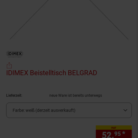
IDIMEX Beistelltisch BELGRAD
(Produkt aktu
Lieferzeit:
neue Ware ist bereits unterwegs
Farbe:
weiß (derzeit ausverkauft)
nur
52.
*
nur
95