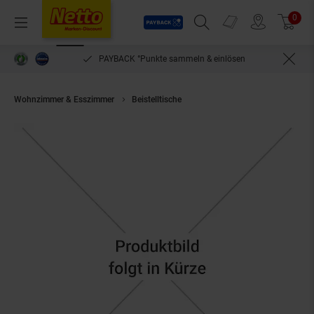
Payback
Prospekte
0
Arti
Menü
Suchfeld einblenden
Filiale finden
Warenkorb
PAYBACK °Punkte sammeln & einlösen
Wohnzimmer & Esszimmer
Beistelltische
IDIMEX Beistelltisch BELGRAD