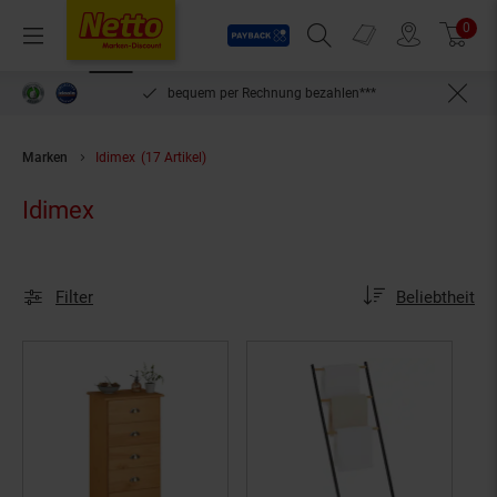
Payback
Prospekte
0
Arti
Menü
Suchfeld einblenden
Filiale finden
Warenkorb
inlösen
bequem per Rechnung bezahlen***
Marken
Idimex
(17 Artikel)
Idimex
Sortierung
Sortierung:
Filter
Beliebtheit