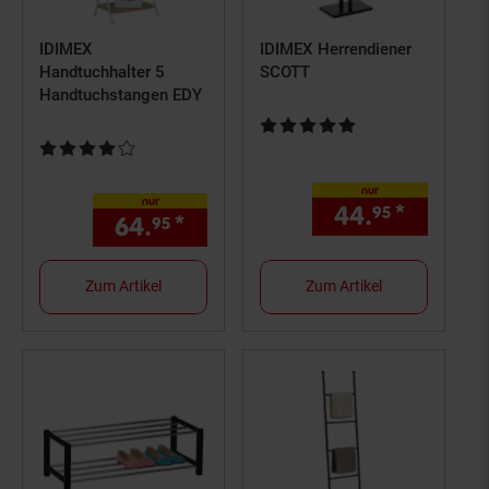
IDIMEX
IDIMEX Herrendiener
Handtuchhalter 5
SCOTT
Handtuchstangen EDY
Kundenbewertung: 5 von 5 Ster
Kundenbewertung: 4 von 5 Sternen
nur
nur
44.
*
nur 44,
95
64.
*
nur 64,
€ Sternchen Fußno
95
95
Zum Artikel
Zum Artikel