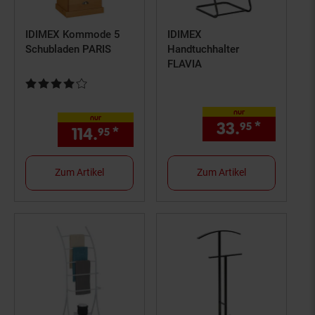
IDIMEX Kommode 5
IDIMEX
Schubladen PARIS
Handtuchhalter
FLAVIA
Kundenbewertung: 4 von 5 Sternen
nur
nur
33.
*
nur 33,
95
114.
*
nur 114,
€ Sternchen Fußn
95
95
Zum Artikel
Zum Artikel