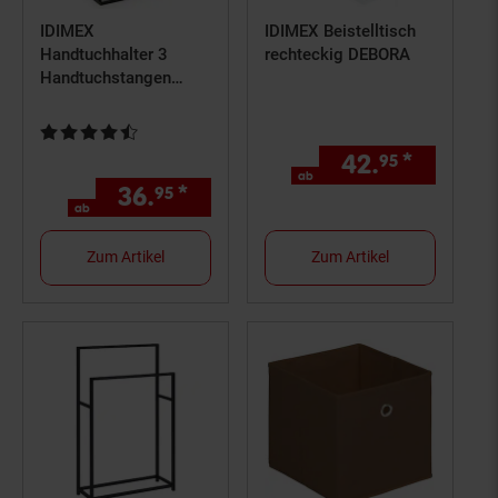
IDIMEX
IDIMEX Beistelltisch
Handtuchhalter 3
rechteckig DEBORA
Handtuchstangen
KUNO
Kundenbewertung: 4,33 von 5 Sternen
42.
*
ab 42,
95
ab
36.
*
ab 36,
€ Sternchen Fußno
95
95
ab
Zum Artikel
Zum Artikel