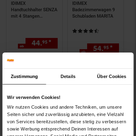
IDIMEX
IDIMEX
Handtuchhalter SENZA
Badezimmerwagen 9
mit 4 Stangen
Schubladen MARITA
freistehend – Beige
Kundenbewertung: 4,67 von 5 S
44.
*
ab 44,
€ Sternchen Fußno
95
95
ab
54.
*
ab 54,
95
ab
Zum Artikel
Zum Artikel
Zustimmung
Details
Über Cookies
Wir verwenden Cookies!
Wir nutzen Cookies und andere Techniken, um unsere
Seiten sicher und zuverlässig anzubieten, eine Vielzahl
von Services bereitzustellen, diese stetig zu verbessern
sowie Werbung entsprechend Deinen Interessen auf