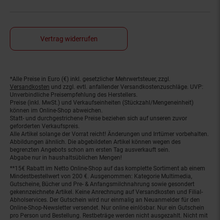
Vertrag widerrufen
*Alle Preise in Euro (€) inkl. gesetzlicher Mehrwertsteuer, zzgl.
Fußnoten
Versandkosten
und zzgl. evtl. anfallender Versandkostenzuschläge. UVP:
Unverbindliche Preisempfehlung des Herstellers.
Preise (inkl. MwSt.) und Verkaufseinheiten (Stückzahl/Mengeneinheit)
können im Online-Shop abweichen.
Statt- und durchgestrichene Preise beziehen sich auf unseren zuvor
geforderten Verkaufspreis.
Alle Artikel solange der Vorrat reicht! Änderungen und Irrtümer vorbehalten.
Abbildungen ähnlich. Die abgebildeten Artikel können wegen des
begrenzten Angebots schon am ersten Tag ausverkauft sein.
Abgabe nur in haushaltsüblichen Mengen!
**15€ Rabatt im Netto Online-Shop auf das komplette Sortiment ab einem
Mindestbestellwert von 200 €. Ausgenommen: Kategorie Multimedia,
Gutscheine, Bücher und Pre- & Anfangsmilchnahrung sowie gesondert
gekennzeichnete Artikel. Keine Anrechnung auf Versandkosten und Filial-
Abholservices. Der Gutschein wird nur einmalig an Neuanmelder für den
Online-Shop-Newsletter versendet. Nur online einlösbar. Nur ein Gutschein
pro Person und Bestellung. Restbeträge werden nicht ausgezahlt. Nicht mit