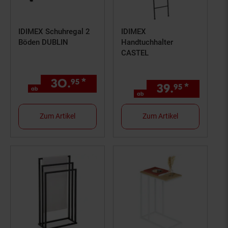
IDIMEX Schuhregal 2
IDIMEX
Böden DUBLIN
Handtuchhalter
CASTEL
30.
*
ab 30,
€ Sternchen Fußno
95
95
39.
*
ab 39,
95
9
ab
ab
Zum Artikel
Zum Artikel