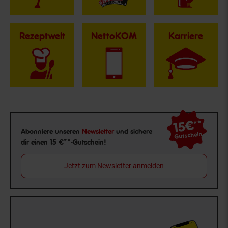
Rezeptwelt
NettoKOM
Karriere
15€
**
Newsletter Anmeldung
Abonniere unseren
Newsletter
und sichere
Gutschein
dir einen 15 €**-Gutschein!
Jetzt zum Newsletter anmelden