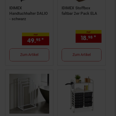
IDIMEX
IDIMEX Stoffbox
Handtuchhalter DALIO
faltbar 2er Pack ELA
- schwarz
nur
nur
18.
*
nur 18,
98
49.
*
nur 49,
€ Sternchen Fußno
95
95
Zum Artikel
Zum Artikel