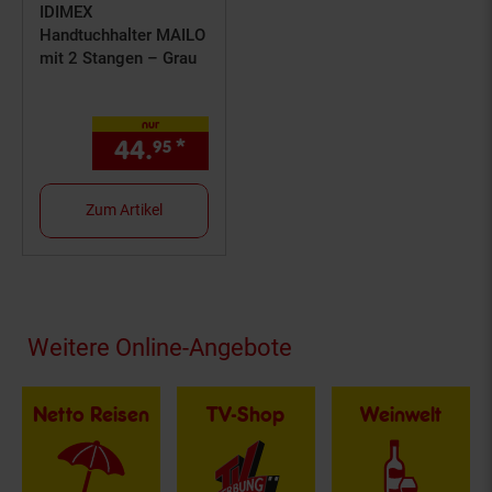
IDIMEX
Handtuchhalter MAILO
mit 2 Stangen – Grau
nur
44.
*
nur 44,
€ Sternchen Fußn
95
95
Zum Artikel
Fußzeile
Weitere Online-Angebote
Netto Reisen
TV-Shop
Weinwelt