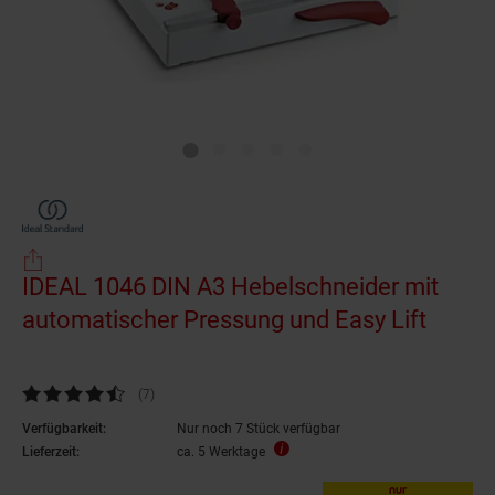
IDEAL 1046 DIN A3 Hebelschneider mit
automatischer Pressung und Easy Lift
Kundenbewertung: 4,57 von 5 Sternen
(7
Kundenbewertungen
)
Verfügbarkeit:
Nur noch 7 Stück verfügbar
Lieferzeit:
ca. 5 Werktage
nur