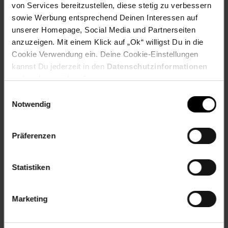
Gewicht: 7,5 kg
von Services bereitzustellen, diese stetig zu verbessern
sowie Werbung entsprechend Deinen Interessen auf
Artikelnummer: 1515552000
unserer Homepage, Social Media und Partnerseiten
EAN: 4019364105609
anzuzeigen. Mit einem Klick auf „Ok“ willigst Du in die
Artikel gehört zur Kategorie:
Schneidemaschinen
Cookie Verwendung ein. Deine Cookie-Einstellungen
kannst Du jederzeit in den
Datenschutzinformationen
ändern bzw. widerrufen.
Einwilligungsauswahl
Bewertungen
Notwendig
Versandinformationen
Präferenzen
Herstellerinformationen
Statistiken
Marketing
Fußzeile
Weitere Online-Angebote