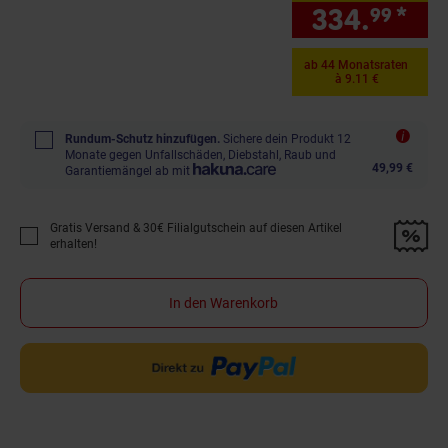
334.
*
nur
99
ab 44 Monatsraten
à 9.11 €
Rundum-Schutz hinzufügen.
Sichere dein Produkt 12
Monate gegen Unfallschäden, Diebstahl, Raub und
49,99 €
Garantiemängel ab mit
Gratis Versand & 30€ Filialgutschein auf diesen Artikel
Promotion "Gratis Versand &amp; 30€ Filialgutschein auf diesen Artikel 
erhalten!
In den Warenkorb