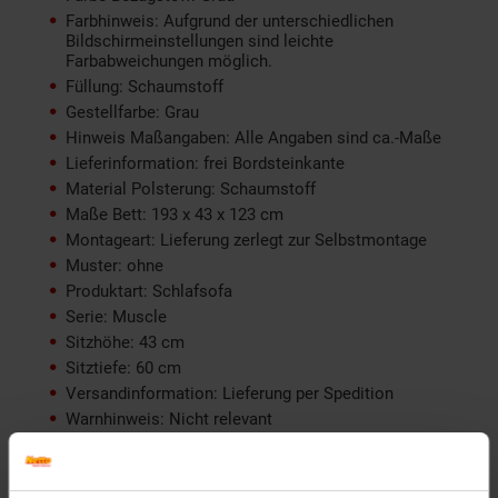
Farbhinweis: Aufgrund der unterschiedlichen
Bildschirmeinstellungen sind leichte
Farbabweichungen möglich.
Füllung: Schaumstoff
Gestellfarbe: Grau
Hinweis Maßangaben: Alle Angaben sind ca.-Maße
Lieferinformation: frei Bordsteinkante
Material Polsterung: Schaumstoff
Maße Bett: 193 x 43 x 123 cm
Montageart: Lieferung zerlegt zur Selbstmontage
Muster: ohne
Produktart: Schlafsofa
Serie: Muscle
Sitzhöhe: 43 cm
Sitztiefe: 60 cm
Versandinformation: Lieferung per Spedition
Warnhinweis: Nicht relevant
Weitere Beschreibung: Liegesofa Gästebett Modern
productSafetyAddress: Harthaer Straße 30 04720
Döbeln