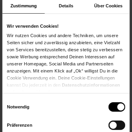
productSafetyEmail: Germany@hti-line.de
Zustimmung
Details
Über Cookies
productSafetyName: HTI Germany GmbH
productSafetyPhone: +49 (0) 3431 6064831
Material: Textil
Wir verwenden Cookies!
Farbe (außen): Grau
Wir nutzen Cookies und andere Techniken, um unsere
Set-Größe (Teile): 1-teilig
Seiten sicher und zuverlässig anzubieten, eine Vielzahl
Besonderheiten: Liegesofa Gästebett Modern
von Services bereitzustellen, diese stetig zu verbessern
Länge (cm): 102 cm
sowie Werbung entsprechend Deinen Interessen auf
Breite (cm): 193 cm
unserer Homepage, Social Media und Partnerseiten
Gestell aus: Metall
anzuzeigen. Mit einem Klick auf „Ok“ willigst Du in die
Gewicht: 50 kg
Cookie Verwendung ein. Deine Cookie-Einstellungen
Höhe (cm): 86 cm
kannst Du jederzeit in den
Datenschutzinformationen
Material Bezugsstoff: 100% Polyester
ändern bzw. widerrufen.
Stilrichtung: Modern
Tiefe (cm): 102 cm
Einwilligungsauswahl
Zielgruppe: Erwachsene
Notwendig
Artikelnummer: 1866053000
Präferenzen
EAN: 4251312902414
Artikel gehört zur Kategorie:
Sofas