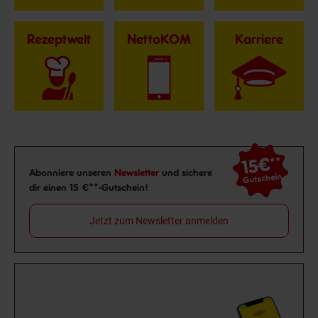
Rezeptwelt
NettoKOM
Karriere
15€
**
Newsletter Anmeldung
Abonniere unseren
Newsletter
und sichere
Gutschein
dir einen 15 €**-Gutschein!
Jetzt zum Newsletter anmelden