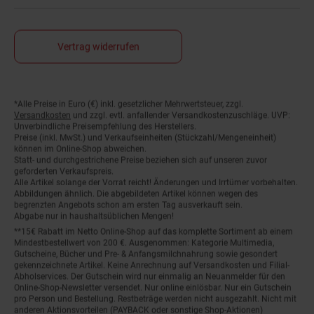
Vertrag widerrufen
*Alle Preise in Euro (€) inkl. gesetzlicher Mehrwertsteuer, zzgl.
Fußnoten
Versandkosten
und zzgl. evtl. anfallender Versandkostenzuschläge. UVP:
Unverbindliche Preisempfehlung des Herstellers.
Preise (inkl. MwSt.) und Verkaufseinheiten (Stückzahl/Mengeneinheit)
können im Online-Shop abweichen.
Statt- und durchgestrichene Preise beziehen sich auf unseren zuvor
geforderten Verkaufspreis.
Alle Artikel solange der Vorrat reicht! Änderungen und Irrtümer vorbehalten.
Abbildungen ähnlich. Die abgebildeten Artikel können wegen des
begrenzten Angebots schon am ersten Tag ausverkauft sein.
Abgabe nur in haushaltsüblichen Mengen!
**15€ Rabatt im Netto Online-Shop auf das komplette Sortiment ab einem
Mindestbestellwert von 200 €. Ausgenommen: Kategorie Multimedia,
Gutscheine, Bücher und Pre- & Anfangsmilchnahrung sowie gesondert
gekennzeichnete Artikel. Keine Anrechnung auf Versandkosten und Filial-
Abholservices. Der Gutschein wird nur einmalig an Neuanmelder für den
Online-Shop-Newsletter versendet. Nur online einlösbar. Nur ein Gutschein
pro Person und Bestellung. Restbeträge werden nicht ausgezahlt. Nicht mit
anderen Aktionsvorteilen (PAYBACK oder sonstige Shop-Aktionen)