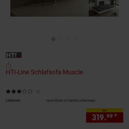
HTI-Line Schlafsofa Muscle
(Produkt aktuell
Kundenbewertung: 3 von 5 Sternen
(2
Kundenbewertungen
)
Lieferzeit:
neue Ware ist bereits unterwegs
nur
319.
*
nur
99