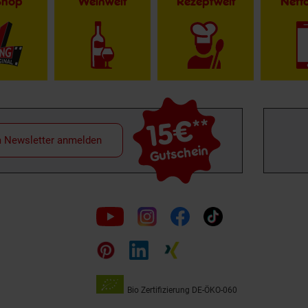
Shop
Weinwelt
Rezeptwelt
Net
15€
**
m Newsletter anmelden
Gutschein
Folge
uns
auf
Bio Zertifizierung
DE-ÖKO-060
Unsere