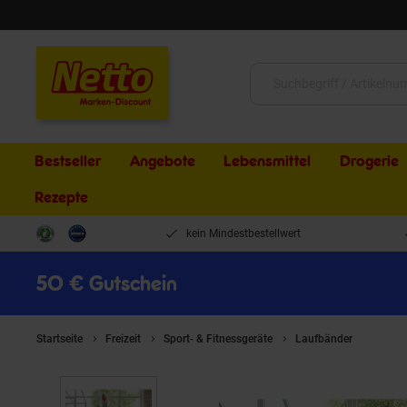
Schließen
Suche:
Bestseller
Angebote
Lebensmittel
Drogerie
Rezepte
kein Mindestbestellwert
50 € Gutschein
Startseite
Freizeit
Sport- & Fitnessgeräte
Laufbänder
Horizo