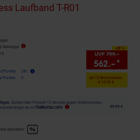
ness Laufband T-R01
Sternen
ewertungen
Lager
10 Werktage
-29 %
Sie Sparen 29 Prozent,
UVP
799.–
UVP : 7
0 €
562.–
*
Sie 
is°Punkte:
281
ra°Punkte:
0
ab 72 Monatsraten
à 10.39 €
fügen.
Sichere dein Produkt 12 Monate gegen Unfallschäden,
69,99 €
arantiemängel ab mit
kel aktivieren!
f diesen Artikel aktivieren!" anwenden