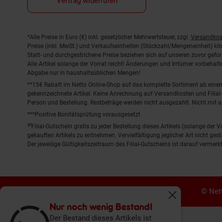
Vertrag widerrufen
Fußnoten
*Alle Preise in Euro (€) inkl. gesetzlicher Mehrwertsteuer, zzgl.
Versandkos
Preise (inkl. MwSt.) und Verkaufseinheiten (Stückzahl/Mengeneinheit) k
Statt- und durchgestrichene Preise beziehen sich auf unseren zuvor gefor
Alle Artikel solange der Vorrat reicht! Änderungen und Irrtümer vorbeha
Abgabe nur in haushaltsüblichen Mengen!
**15€ Rabatt im Netto Online-Shop auf das komplette Sortiment ab ein
gekennzeichnete Artikel. Keine Anrechnung auf Versandkosten und Filial-
Person und Bestellung. Restbeträge werden nicht ausgezahlt. Nicht mit 
***Positive Bonitätsprüfung vorausgesetzt
²⁰Filial-Gutschein gratis zu jeder Bestellung dieses Artikels (solange der
gekauften Artikels zu entnehmen. Vervielfältigung jeglicher Art nicht ge
Der jeweilige Gültigkeitszeitraum des Filial-Gutscheins ist darauf vermerkt
© Nett
Fenster schliess
Nur noch wenig Bestand!
Der Bestand dieses Artikels ist