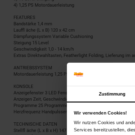
4) 1,25 PS Motordauerleistung
FEATURES
Bandstärke 1,4 mm
Lauffl äche (L x B) 120 x 42 cm
Dämpfungssystem Variable Cushioning
Steigung 15 Level
Geschwindigkeit 1,0 - 14 km/h
Extras Direktwahltasten, Featherlight Folding, Lieferung im
ANTRIEBSSYSTEM
Motordauerleistung 1,25 PS / 0,91 kW
KONSOLE
Anzeigefenster 3 LED Fenster
Zustimmung
Anzeigen Zeit, Geschwindigkeit, Strecke, Steigung, Kalorien,
Programme 25 Programme
Herzfrequenz Handpulssensoren
Wir verwenden Cookies!
Wir nutzen Cookies und ander
TECHNISCHE DATEN
Services bereitzustellen, di
Stellfl äche (L x B x H) 147 x 74 x 114,5 cm