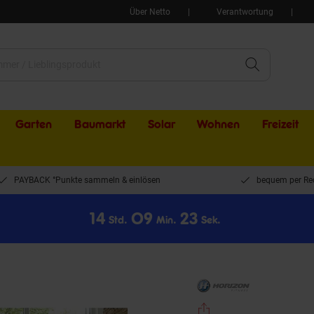
Über Netto
Verantwortung
Garten
Baumarkt
Solar
Wohnen
Freizeit
PAYBACK °Punkte sammeln & einlösen
bequem per Re
1
4
0
9
2
3
Std.
Min.
Sek.
n Fitness Laufband T-R01