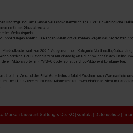
ten
und zzgl. evtl. anfallender Versandkostenzuschläge. UVP: Unverbindliche Preis
önnen im Online-Shop abweichen.
derten Verkaufspreis.
lten. Abbildungen ähnlich. Die abgebildeten Artikel können wegen des begrenzten A
em Mindestbestellwert von 200 €. Ausgenommen: Kategorie Multimedia, Gutscheine
Abholservices. Der Gutschein wird nur einmalig an Neuanmelder für den Online-Shop
anderen Aktionsvorteilen (PAYBACK oder sonstige Shop-Aktionen) kombinierbar.
 Vorrat reicht). Versand des Filial-Gutscheins erfolgt 4 Wochen nach Warenanlieferung
stattet. Der Filial-Gutschein ist ohne Mindesteinkaufswert einlösbar. Nicht mit and
.
o Marken-Discount Stiftung & Co. KG |
Kontakt
|
Datenschutz
|
Imp
en.