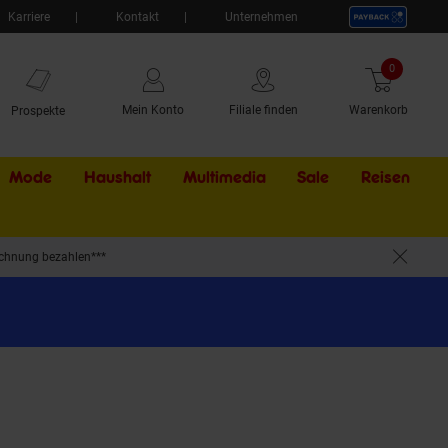
Karriere
Kontakt
Unternehmen
0
Artikel
Mein Konto
Filiale finden
Warenkorb
Prospekte
Mode
Haushalt
Multimedia
Sale
Externer Li
Reisen
chnung bezahlen***