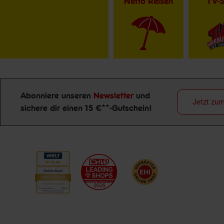
Netto Reisen
TV-
Abonniere unseren
Newsletter
und
Jetzt zu
sichere dir einen 15 €**-Gutschein!
Newsletter Anmeldung