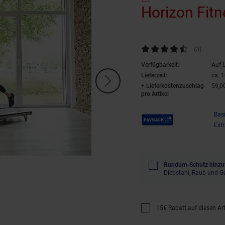
Horizon Fit
Kundenbewertung: 4,33 von 5 
(3
Kundenb
)
Verfügbarkeit:
Auf 
Lieferzeit:
ca. 
+ Lieferkostenzuschlag
59,0
pro Artikel
Payback Punkte
Bas
Ext
Rundum-Schutz hinzu
Diebstahl, Raub und G
15€ Rabatt auf diesen Arti
Promotion "15€ Rabatt au